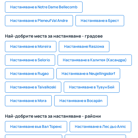
Настаняване в Notre Dame Bellecomb
Настаняване в Pleneuf Val Andre
Настаняване в Брест
Най-добрите места за настаняване - градове
Настаняване в Moreira
Настаняване Raszowa
Настаняване в Selorio
Настаняване в Калитея (Касандра)
Настаняване в Rugao
Настаняване в Neujellingsdorf
Настаняване в Taivalkoski
Настаняване в Тувун Бей
Настаняване в Mora
Настаняване в Bocapán
Най-добрите места за настаняване - райони
Настаняване във Вал Торенс
Настаняване в Лес дьо Алпс