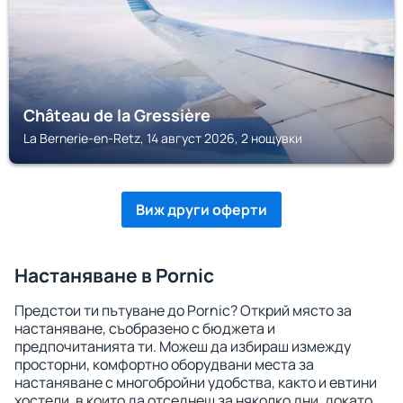
Château de la Gressière
La Bernerie-en-Retz, 14 август 2026, 2 нощувки
Виж други оферти
Настаняване в Pornic
Предстои ти пътуване до Pornic? Открий място за
настаняване, съобразено с бюджета и
предпочитанията ти. Можеш да избираш измежду
просторни, комфортно оборудвани места за
настаняване с многобройни удобства, както и евтини
хостели, в които да отседнеш за няколко дни, докато