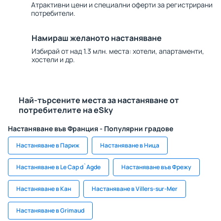
Атрактивни цени и специални оферти за регистрирани
потребители.
Намираш желаното настаняване
Избирай от над 1.3 млн. места: хотели, апартаменти,
хостели и др.
Най-търсените места за настаняване от
потребителите на eSky
Настаняване във Франция - Популярни градове
Настаняване в Париж
Настаняване в Ница
Настаняване в Le Cap d`Agde
Настаняване във Фрежу
Настаняване в Кан
Настаняване в Villers-sur-Mer
Настаняване в Grimaud