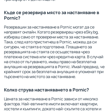
Къде се резервира място за настаняване в
Pornic?
Резервации за настаняване в Pornic могат да се
направят онлайн. Когато резервираш чрез eSky.bg,
избираш само от проверени места за настаняване.
Така, след като пристигнеш в Pornic, можеш да си
сигурен, че стаята е подготвена. Плащането за
резервацията на стаята се осъществява чрез
платежна система или чрез кредитна карта. В случай
на отказ от пътуването, имаш право на безплатна
анулация на резервацията в Pornic. Имай предвид, че
крайният срок за безплатна анулация е упоменат при
търсенето на мястото за настаняване.
Колко струва настаняването в Pornic?
Цената за настаняване в Pornic зависи от няколко
фактора. Най-евтините имоти включват квартири,
хостели и къмпинги, докато най-скъпите са хотели и