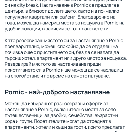
си на city break. Настаняване в Pornic се предлага в
центъра, в близост до летището, както и в по-малко
популярни квартали или райони. Благодарение на
това, можеш да намериш места за нощувка в Pornic на
удобни локации, в зависимост от плановете ти.
Като резервираш мястото си за настаняване в Pornic
предварително, можеш спокойно да се отдадеш на
почивка още с пристигането си, без да се налага да
търсиш хотел, апартамент или друго място за нощувка.
Резервирай мястото за настаняване преди
пристигането си в Pornic и ще можеш да се насладиш
на спокойствие и по време на самото пътуване.
Pornic - най-доброто настаняване
Можеш да избираш от разнообразни оферти за
настаняване в Pornic, включително места за соло
пътешественици, за двойки, семейства, възрастни
хора и групи. Посетителите могат да отседнат в
апартаменти, хотели и къщи за гости, които предлагат