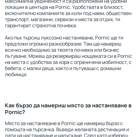
максимална уединеност и са разположени на удобни
локации в центъра на Pornic. Удобствата в близост,
включително компаниите за коли под наем, обществен
транспорт, магазини, сервизи и места за отдих, ти
гарантират страхотна почивка.
Ако пък търсиш луксозно настаняване, Pornic ще ти
предложи огромно разнообразие. Там ще намериш
всичко необходимо за твоята почивка или бизнес
пътуване. Можеш да резервираш нощувката си в Pornic
на места с удобства за хора с ограничена мобилност, с
бебета, с малки деца, както и пътуващи с домашни
любимци.
Как бързо да намериш място за настаняване в
Pornic?
Място за настаняване в Pornic ще намериш бързо с
помощта на търсачка. Въведи желаната дестинация и
дати на настаняване и напускане. След като избереш