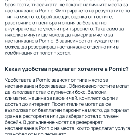
броя гости, търсачката ще покаже наличните места за
настаняване в Pornic. Филтрирането на резултатите по
тип на мястото, брой звезди, оценка от гостите,
разстояние от центъра и опция за безплатно
анулиране ще те улесни при търсенето. Така само за
няколко минути ще можеш да намериш място за
настаняване в Pornic. В зависимост от нуждите ти
можеш да резервираш настаняване отделно или в
комбинация от полет + хотел.
Какви удобства предлагат хотелите в Pornic?
Удобствата в Pornic зависят от типа място за
настаняване и броя звезди. Обикновено гостите могат
да използват стаи с кухненски бокс, балкони,
климатик, машина за кафе и чай, комплект кърпи и
достъп до интернет. Посетителите могат да се
възползват от безплатен паркинг на място, да поръчат
храна в ресторанта или да изберат хотел с плувен
басейн. В допълнение могат да резервират
настаняване в Pornic на места, които предлагат услуга
трансфер от и до летището.