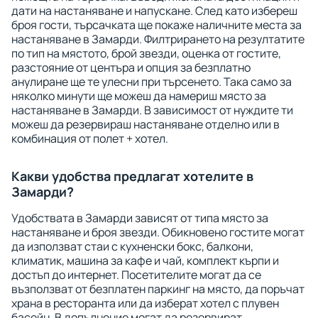
дати на настаняване и напускане. След като избереш
броя гости, търсачката ще покаже наличните места за
настаняване в Замарди. Филтрирането на резултатите
по тип на мястото, брой звезди, оценка от гостите,
разстояние от центъра и опция за безплатно
анулиране ще те улесни при търсенето. Така само за
няколко минути ще можеш да намериш място за
настаняване в Замарди. В зависимост от нуждите ти
можеш да резервираш настаняване отделно или в
комбинация от полет + хотел.
Какви удобства предлагат хотелите в
Замарди?
Удобствата в Замарди зависят от типа място за
настаняване и броя звезди. Обикновено гостите могат
да използват стаи с кухненски бокс, балкони,
климатик, машина за кафе и чай, комплект кърпи и
достъп до интернет. Посетителите могат да се
възползват от безплатен паркинг на място, да поръчат
храна в ресторанта или да изберат хотел с плувен
басейн. В допълнение могат да резервират