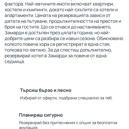
фактора. Най-евтините имоти включват квартири,
хостели и къмпинги, докато най-скъпите са хотели и
апартаменти. Цената на резервацията зависи от
датата на пътуване, продължителността на престоя и
броя на гостите. Що се отнася до настаняването,
Замарди е достъпен през цялата година, но най-
добрите цени са разбира се извън сезона. Обикновено
колкото повече хора се регистрират в една стая,
толкова по-евтино. За да спестиш допълнително,
резервирай хотел в Замарди за повече от една
седмица.
Търсиш бързо и лесно
Избирай от оферти, подбрани специално за теб.
Планираш сигурно
Резервирай без притеснения с опция за безплатна
анулация.