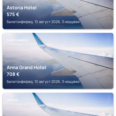
Astoria Hotel
575
€
Балатонфюред, 10 август 2026, 3 нощувки
БАЛАТОНФЮРЕД
Anna Grand Hotel
708
€
Балатонфюред, 10 август 2026, 3 нощувки
ШИОФОК