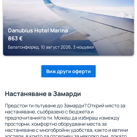
Danubius Hotel Marina
863
€
Балатонфюред, 10 август 2026, 3 нощувки
Виж други оферти
Настаняване в Замарди
Предстои ти пътуване до Замарди? Открий място за
настаняване, съобразено с бюджета и
предпочитанията ти. Можеш да избираш измежду
просторни, комфортно оборудвани места за
настаняване с многобройни удобства, както и евтини
хостели, в които да отседнеш за няколко дни, докато