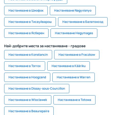
Настаняване в Шиофок
Настаняване Nagyvisnyo
Настаняване в Тисауйварош
Настаняване в Балатонсод
Настаняване в Ясберен
Настаняване Hegymagas
Най-добрите места за настаняване - градове
Настаняване в Konstancin
Настаняване в Fraczkow
Настаняване в Torrox
Настаняване в Kääriku
Настаняване в Hoogzand
Настаняване в Warren
Настаняване в Dissay-sous-Courcillon
Настаняване в Wloclawek
Настаняване в Totowa
Настаняване в Beaurepaire