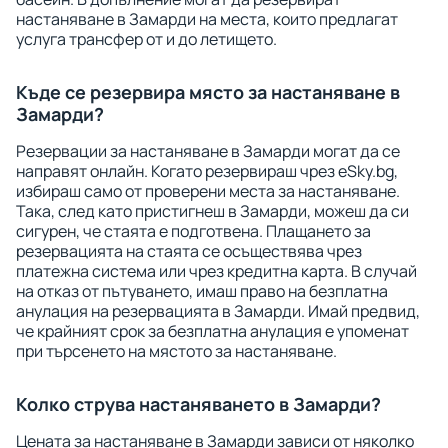
настаняване в Замарди на места, които предлагат
услуга трансфер от и до летището.
Къде се резервира място за настаняване в
Замарди?
Резервации за настаняване в Замарди могат да се
направят онлайн. Когато резервираш чрез eSky.bg,
избираш само от проверени места за настаняване.
Така, след като пристигнеш в Замарди, можеш да си
сигурен, че стаята е подготвена. Плащането за
резервацията на стаята се осъществява чрез
платежна система или чрез кредитна карта. В случай
на отказ от пътуването, имаш право на безплатна
анулация на резервацията в Замарди. Имай предвид,
че крайният срок за безплатна анулация е упоменат
при търсенето на мястото за настаняване.
Колко струва настаняването в Замарди?
Цената за настаняване в Замарди зависи от няколко