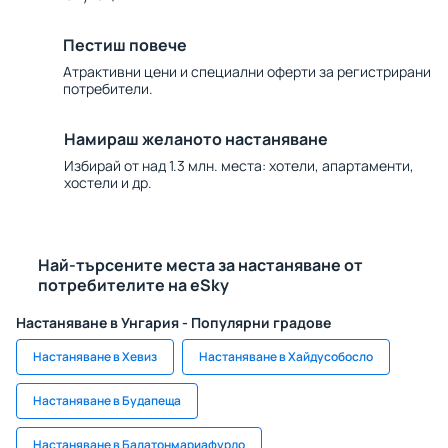
Пестиш повече
Атрактивни цени и специални оферти за регистрирани
потребители.
Намираш желаното настаняване
Избирай от над 1.3 млн. места: хотели, апартаменти,
хостели и др.
Най-търсените места за настаняване от
потребителите на eSky
Настаняване в Унгария - Популярни градове
Настаняване в Хевиз
Настаняване в Хайдусобосло
Настаняване в Будапеща
Настаняване в Балатонмариафурдо