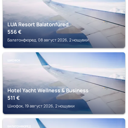
LUA Resort Balatonfüred
556
€
Балатонфюред, 08 август 2026, 2 нощувки
ШИОФОК
Hotel Yacht Wellness & Business
511
€
Шиофок, 19 август 2026, 2 нощувки
БАЛАТОНФЮРЕД