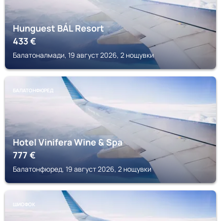
Hunguest BÁL Resort
433
€
Балатоналмади, 19 август 2026, 2 нощувки
БАЛАТОНФЮРЕД
Hotel Vinifera Wine & Spa
777
€
Балатонфюред, 19 август 2026, 2 нощувки
ШИОФОК