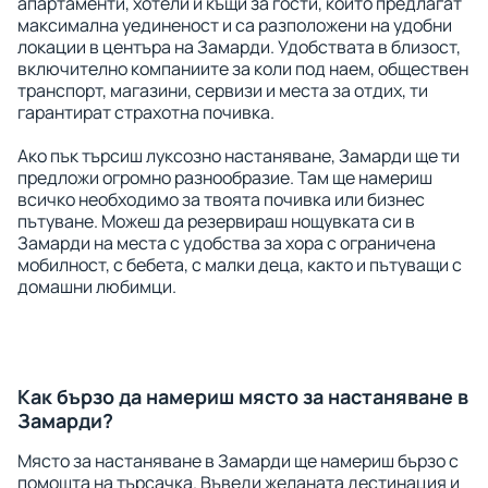
апартаменти, хотели и къщи за гости, които предлагат
максимална уединеност и са разположени на удобни
локации в центъра на Замарди. Удобствата в близост,
включително компаниите за коли под наем, обществен
транспорт, магазини, сервизи и места за отдих, ти
гарантират страхотна почивка.
Ако пък търсиш луксозно настаняване, Замарди ще ти
предложи огромно разнообразие. Там ще намериш
всичко необходимо за твоята почивка или бизнес
пътуване. Можеш да резервираш нощувката си в
Замарди на места с удобства за хора с ограничена
мобилност, с бебета, с малки деца, както и пътуващи с
домашни любимци.
Как бързо да намериш място за настаняване в
Замарди?
Място за настаняване в Замарди ще намериш бързо с
помощта на търсачка. Въведи желаната дестинация и