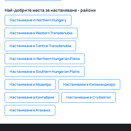
Най-добрите места за настаняване - райони
Настаняване in Northern Hungary
Настаняване в Western Transdanubia
Настаняване в Central Transdanubia
Настаняване in Northern Hungarian Plains
Настаняване в Southern Hungarian Plains
Настаняване в Мадейра
Настаняване в Килиманджаро
Настаняване в Кантабрия
Настаняване в Стубайтал
Настаняване в Атакама