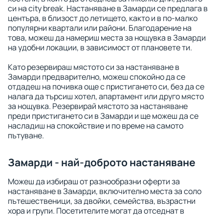
си на city break. Настаняване в Замарди се предлага в
центъра, в близост до летището, както и в по-малко
популярни квартали или райони. Благодарение на
това, можеш да намериш места за нощувка в Замарди
на удобни локации, в зависимост от плановете ти.
Като резервираш мястото си за настаняване в
Замарди предварително, можеш спокойно да се
отдадеш на почивка още с пристигането си, без да се
налага да търсиш хотел, апартамент или друго място
за нощувка. Резервирай мястото за настаняване
преди пристигането си в Замарди и ще можеш да се
насладиш на спокойствие и по време на самото
пътуване.
Замарди - най-доброто настаняване
Можеш да избираш от разнообразни оферти за
настаняване в Замарди, включително места за соло
пътешественици, за двойки, семейства, възрастни
хора и групи. Посетителите могат да отседнат в