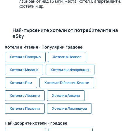
Избирай от над 1.3 млн. места: хотели, апартаменти,
хостели и др.
Най-търсените хотели от потребителите на
eSky
Хотели в Италия - Популярни градове
Хотели в Палермо
Хотели в Неапол
Хотели в Милано
Хотели във Флоренция
Хотели в Рим
Хотели в Гайоле ин Кианти
Хотели в Леванто
Хотели в Анкона
Хотели в Пескичи
Хотели в Лампедуза
Най-добрите хотели - градове