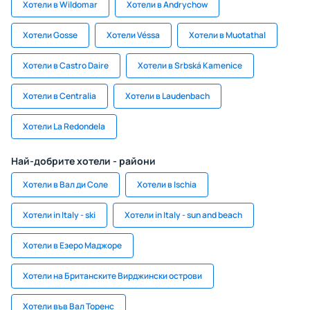
Хотели в Wildomar
Хотели в Andrychow
Хотели Gosse
Хотели Véssa
Хотели в Muotathal
Хотели в Castro Daire
Хотели в Srbská Kamenice
Хотели в Centralia
Хотели в Laudenbach
Хотели La Redondela
Най-добрите хотели - райони
Хотели в Вал ди Соле
Хотели в Ischia
Хотели in Italy - ski
Хотели in Italy - sun and beach
Хотели в Езеро Маджоре
Хотели на Британските Вирджински острови
Хотели във Вал Торенс