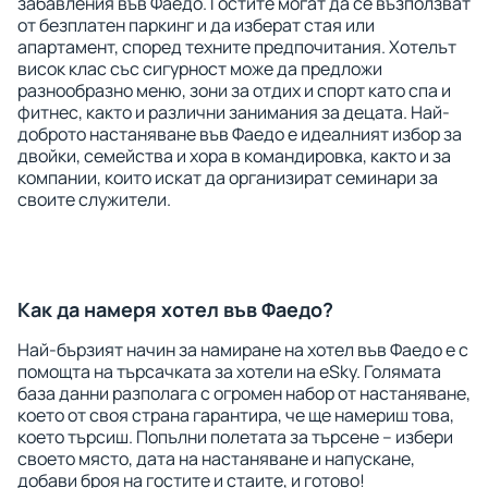
забавления във Фаедо. Гостите могат да се възползват
от безплатен паркинг и да изберат стая или
апартамент, според техните предпочитания. Хотелът
висок клас със сигурност може да предложи
разнообразно меню, зони за отдих и спорт като спа и
фитнес, както и различни занимания за децата. Най-
доброто настаняване във Фаедо е идеалният избор за
двойки, семейства и хора в командировка, както и за
компании, които искат да организират семинари за
своите служители.
Как да намеря хотел във Фаедо?
Най-бързият начин за намиране на хотел във Фаедо е с
помощта на търсачката за хотели на eSky. Голямата
база данни разполага с огромен набор от настаняване,
което от своя страна гарантира, че ще намериш това,
което търсиш. Попълни полетата за търсене – избери
своето място, дата на настаняване и напускане,
добави броя на гостите и стаите, и готово!