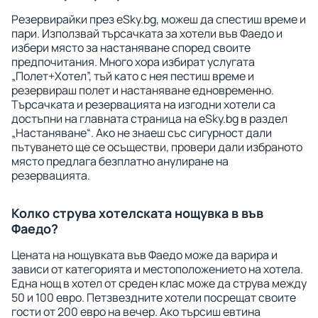
Резервирайки през eSky.bg, можеш да спестиш време и
пари. Използвай търсачката за хотели във Фаедо и
избери място за настаняване според своите
предпочитания. Много хора избират услугата
„Полет+Хотел”, тъй като с нея пестиш време и
резервираш полет и настаняване едновременно.
Търсачката и резервацията на изгодни хотели са
достъпни на главната страница на eSky.bg в раздел
„Настаняване“. Ако не знаеш със сигурност дали
пътуването ще се осъществи, провери дали избраното
място предлага безплатно анулиране на
резервацията.
Колко струва хотелската нощувка в във
Фаедо?
Цената на нощувката във Фаедо може да варира и
зависи от категорията и местоположението на хотела.
Една нощ в хотел от среден клас може да струва между
50 и 100 евро. Петзвездните хотели посрещат своите
гости от 200 евро на вечер. Ако търсиш евтина