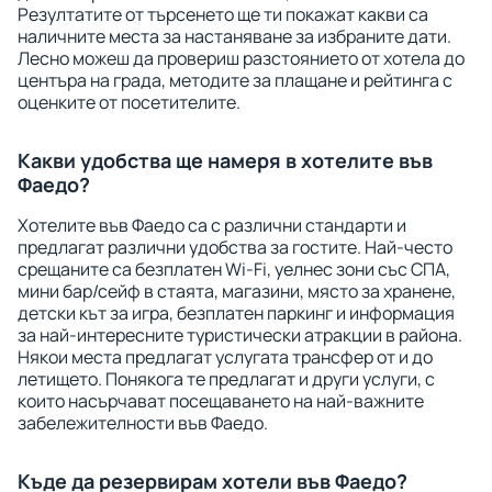
Резултатите от търсенето ще ти покажат какви са
наличните места за настаняване за избраните дати.
Лесно можеш да провериш разстоянието от хотела до
центъра на града, методите за плащане и рейтинга с
оценките от посетителите.
Какви удобства ще намеря в хотелите във
Фаедо?
Хотелите във Фаедо са с различни стандарти и
предлагат различни удобства за гостите. Най-често
срещаните са безплатен Wi-Fi, уелнес зони със СПА,
мини бар/сейф в стаята, магазини, място за хранене,
детски кът за игра, безплатен паркинг и информация
за най-интересните туристически атракции в района.
Някои места предлагат услугата трансфер от и до
летището. Понякога те предлагат и други услуги, с
които насърчават посещаването на най-важните
забележителности във Фаедо.
Къде да резервирам хотели във Фаедо?