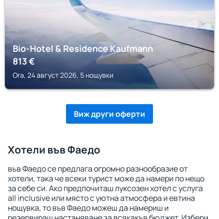
Bio-Hotel & Residence Kaufmann
813
€
Ora, 24 август 2026, 5 нощувки
Виж други оферти
Хотели във Фаедо
във Фаедо се предлага огромно разнообразие от
хотели, така че всеки турист може да намери по нещо
за себе си. Ако предпочиташ луксозен хотел с услуга
all inclusive или място с уютна атмосфера и евтина
нощувка, то във Фаедо можеш да намериш и
резервираш настаняване за всякакъв бюджет. Избери