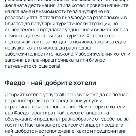
желаната дестинация и типа хотел, провери начините
на плащане и възможностите за анулиране на
резервацията. Хотелите във Фаедо са разположени в
близост до популярни туристически атракции, но
същевременно предлагат уединение и възможност за
почивка, далеч от тълпите туристи. Хотелите са
подходящи както за по-дълга почивка, така и за една
нощувка, когато можеш да разгледаш
забележителностите наоколо. Избери желания хотел и
започни да планираш почивката или бизнес
пътуването си още сега!
Фаедо – най-добрите хотели
Добрият хотел с услуга all inclusive може да се познае
по разнообразието от предлагани услуги и
атрактивното местоположение. Най-добрите хотели
във Фаедо гарантират най-висок стандарт на
обслужване и предлагат разнообразие от удобства за
гостите. Настаняването с висок стандарт предлага
най-доброто местоположение, както и предпочитани