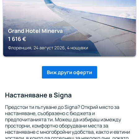
Grand Hotel Minerva
1 616
€
Флоренция, 24 август 2026, 4 нощувки
Виж други оферти
Настаняване в Signa
Предстои ти пътуване до Signa? Открий място за
настаняване, съобразено с бюджета и
предпочитанията ти. Можеш да избираш измежду
просторни, комфортно оборудвани места за
настаняване с многобройни удобства, както и евтини
хостели, в които да отседнеш за няколко дни, докато