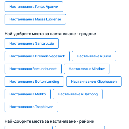
Настаняване в Голфо Аранчи
Настаняване в Massa Lubrense
Най-добрите места за настаняване - градове
Настаняване в Santa Luzia
Настаняване в Bremen-Vegesack
Настаняване в Suria
Настаняване Femundsundet
Настаняване Mintlaw
Настаняване в Bolton Landing
Настаняване в Klipphausen
Настаняване в Möhkö
Настаняване в Dazhong
Настаняване в Tsepélovon
Най-добрите места за настаняване - райони