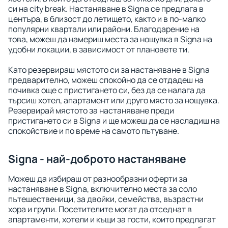
си на city break. Настаняване в Signa се предлага в
центъра, в близост до летището, както и в по-малко
популярни квартали или райони. Благодарение на
това, можеш да намериш места за нощувка в Signa на
удобни локации, в зависимост от плановете ти.
Като резервираш мястото си за настаняване в Signa
предварително, можеш спокойно да се отдадеш на
почивка още с пристигането си, без да се налага да
търсиш хотел, апартамент или друго място за нощувка.
Резервирай мястото за настаняване преди
пристигането си в Signa и ще можеш да се насладиш на
спокойствие и по време на самото пътуване.
Signa - най-доброто настаняване
Можеш да избираш от разнообразни оферти за
настаняване в Signa, включително места за соло
пътешественици, за двойки, семейства, възрастни
хора и групи. Посетителите могат да отседнат в
апартаменти, хотели и къщи за гости, които предлагат