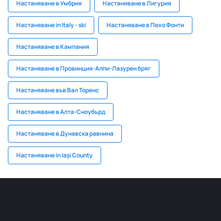
Настаняване в Умбрия
Настаняване в Лигурия
Настаняване in Italy - ski
Настаняване в Пехо Фонти
Настаняване в Кампания
Настаняване в Провинция-Алпи-Лазурен бряг
Настаняване във Вал Торенс
Настаняване в Алта-Сноубърд
Настаняване в Дунавска равнина
Настаняване in Iași County