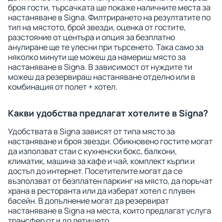
броя гости, търсачката ще покаже наличните места за
настаняване в Signa. Филтрирането на резултатите по
тип на мястото, брой звезди, оценка от гостите,
разстояние от центъра и опция за безплатно
анулиране ще те улесни при търсенето. Така само за
няколко минути ще можеш да намериш място за
настаняване в Signa. В зависимост от нуждите ти
можеш да резервираш настаняване отделно или в
комбинация от полет + хотел.
Какви удобства предлагат хотелите в Signa?
Удобствата в Signa зависят от типа място за
настаняване и броя звезди. Обикновено гостите могат
да използват стаи с кухненски бокс, балкони,
климатик, машина за кафе и чай, комплект кърпи и
достъп до интернет. Посетителите могат да се
възползват от безплатен паркинг на място, да поръчат
храна в ресторанта или да изберат хотел с плувен
басейн. В допълнение могат да резервират
настаняване в Signa на места, които предлагат услуга
трансфер от и до летището.