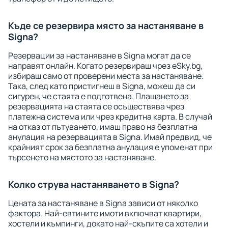
Къде се резервира място за настаняване в
Signa?
Резервации за настаняване в Signa могат да се
направят онлайн. Когато резервираш чрез eSky.bg,
избираш само от проверени места за настаняване.
Така, след като пристигнеш в Signa, можеш да си
сигурен, че стаята е подготвена. Плащането за
резервацията на стаята се осъществява чрез
платежна система или чрез кредитна карта. В случай
на отказ от пътуването, имаш право на безплатна
анулация на резервацията в Signa. Имай предвид, че
крайният срок за безплатна анулация е упоменат при
търсенето на мястото за настаняване.
Колко струва настаняването в Signa?
Цената за настаняване в Signa зависи от няколко
фактора. Най-евтините имоти включват квартири,
хостели и къмпинги, докато най-скъпите са хотели и