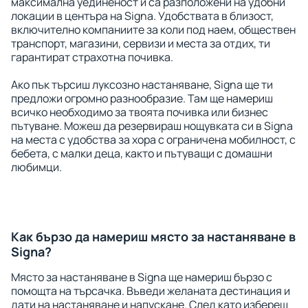
максимална уединеност и са разположени на удобни
локации в центъра на Signa. Удобствата в близост,
включително компаниите за коли под наем, обществен
транспорт, магазини, сервизи и места за отдих, ти
гарантират страхотна почивка.
Ако пък търсиш луксозно настаняване, Signa ще ти
предложи огромно разнообразие. Там ще намериш
всичко необходимо за твоята почивка или бизнес
пътуване. Можеш да резервираш нощувката си в Signa
на места с удобства за хора с ограничена мобилност, с
бебета, с малки деца, както и пътуващи с домашни
любимци.
Как бързо да намериш място за настаняване в
Signa?
Място за настаняване в Signa ще намериш бързо с
помощта на търсачка. Въведи желаната дестинация и
дати на настаняване и напускане. След като избереш