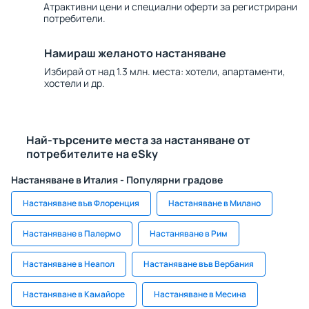
Атрактивни цени и специални оферти за регистрирани
потребители.
Намираш желаното настаняване
Избирай от над 1.3 млн. места: хотели, апартаменти,
хостели и др.
Най-търсените места за настаняване от
потребителите на eSky
Настаняване в Италия - Популярни градове
Настаняване във Флоренция
Настаняване в Милано
Настаняване в Палермо
Настаняване в Рим
Настаняване в Неапол
Настаняване във Вербания
Настаняване в Камайоре
Настаняване в Месина