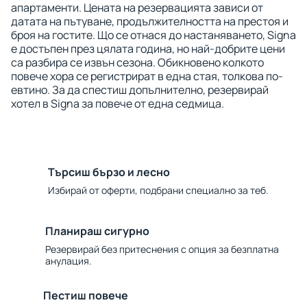
апартаменти. Цената на резервацията зависи от
датата на пътуване, продължителността на престоя и
броя на гостите. Що се отнася до настаняването, Signa
е достъпен през цялата година, но най-добрите цени
са разбира се извън сезона. Обикновено колкото
повече хора се регистрират в една стая, толкова по-
евтино. За да спестиш допълнително, резервирай
хотел в Signa за повече от една седмица.
Търсиш бързо и лесно
Избирай от оферти, подбрани специално за теб.
Планираш сигурно
Резервирай без притеснения с опция за безплатна
анулация.
Пестиш повече