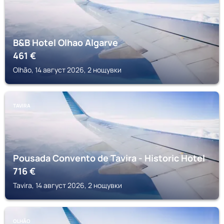
B&B Hotel Olhao Algarve
461
€
Olhão, 14 август 2026, 2 нощувки
TAVIRA
Pousada Convento de Tavira - Historic Hotel
716
€
Tavira, 14 август 2026, 2 нощувки
OLHÃO