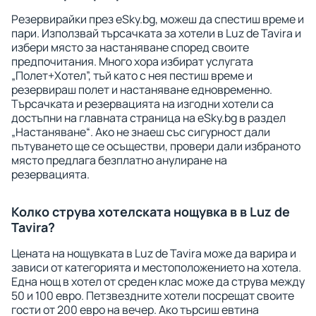
Резервирайки през eSky.bg, можеш да спестиш време и
пари. Използвай търсачката за хотели в Luz de Tavira и
избери място за настаняване според своите
предпочитания. Много хора избират услугата
„Полет+Хотел”, тъй като с нея пестиш време и
резервираш полет и настаняване едновременно.
Търсачката и резервацията на изгодни хотели са
достъпни на главната страница на eSky.bg в раздел
„Настаняване“. Ако не знаеш със сигурност дали
пътуването ще се осъществи, провери дали избраното
място предлага безплатно анулиране на
резервацията.
Колко струва хотелската нощувка в в Luz de
Tavira?
Цената на нощувката в Luz de Tavira може да варира и
зависи от категорията и местоположението на хотела.
Една нощ в хотел от среден клас може да струва между
50 и 100 евро. Петзвездните хотели посрещат своите
гости от 200 евро на вечер. Ако търсиш евтина