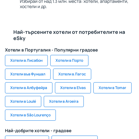
Избирай от над 1.3 млн. места: хотели, апартаменти,
хостели и др.
Най-търсените хотели от потребителите на
eSky
Хотели в Португалия - Популярни градове
Хотели в Лисабон
Хотели в Порто
Хотели във Фуншал
Хотели в Лагос
Хотели в Албуфейра
Хотели в Elvas
Хотели в Tomar
Хотели в Loulé
Хотели в Aroeira
Хотели в São Lourenço
Най-добрите хотели - градове