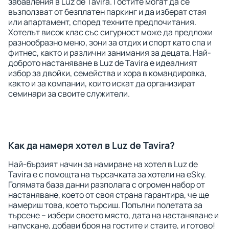
забавления в Luz de Tavira. Гостите могат да се
възползват от безплатен паркинг и да изберат стая
или апартамент, според техните предпочитания.
Хотелът висок клас със сигурност може да предложи
разнообразно меню, зони за отдих и спорт като спа и
фитнес, както и различни занимания за децата. Най-
доброто настаняване в Luz de Tavira е идеалният
избор за двойки, семейства и хора в командировка,
както и за компании, които искат да организират
семинари за своите служители.
Как да намеря хотел в Luz de Tavira?
Най-бързият начин за намиране на хотел в Luz de
Tavira е с помощта на търсачката за хотели на eSky.
Голямата база данни разполага с огромен набор от
настаняване, което от своя страна гарантира, че ще
намериш това, което търсиш. Попълни полетата за
търсене – избери своето място, дата на настаняване и
напускане, добави броя на гостите и стаите, и готово!