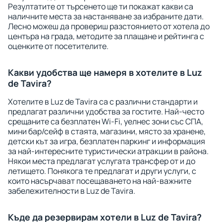
Резултатите от търсенето ще ти покажат какви са
наличните места за настаняване за избраните дати.
Лесно можеш да провериш разстоянието от хотела до
центъра на града, методите за плащане и рейтинга с
оценките от посетителите.
Какви удобства ще намеря в хотелите в Luz
de Tavira?
Хотелите в Luz de Tavira са с различни стандарти и
предлагат различни удобства за гостите. Най-често
срещаните са безплатен Wi-Fi, уелнес зони със СПА,
мини бар/сейф в стаята, магазини, място за хранене,
детски кът за игра, безплатен паркинг и информация
за най-интересните туристически атракции в района.
Някои места предлагат услугата трансфер от и до
летището. Понякога те предлагат и други услуги, с
които насърчават посещаването на най-важните
забележителности в Luz de Tavira.
Къде да резервирам хотели в Luz de Tavira?