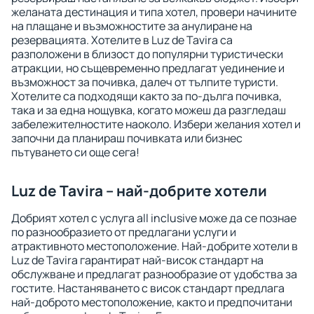
желаната дестинация и типа хотел, провери начините
на плащане и възможностите за анулиране на
резервацията. Хотелите в Luz de Tavira са
разположени в близост до популярни туристически
атракции, но същевременно предлагат уединение и
възможност за почивка, далеч от тълпите туристи.
Хотелите са подходящи както за по-дълга почивка,
така и за една нощувка, когато можеш да разгледаш
забележителностите наоколо. Избери желания хотел и
започни да планираш почивката или бизнес
пътуването си още сега!
Luz de Tavira – най-добрите хотели
Добрият хотел с услуга all inclusive може да се познае
по разнообразието от предлагани услуги и
атрактивното местоположение. Най-добрите хотели в
Luz de Tavira гарантират най-висок стандарт на
обслужване и предлагат разнообразие от удобства за
гостите. Настаняването с висок стандарт предлага
най-доброто местоположение, както и предпочитани