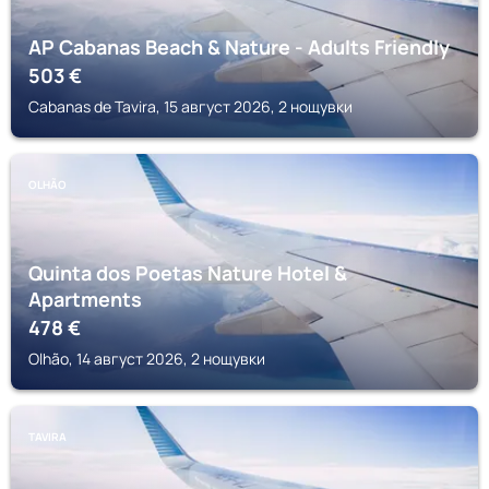
AP Cabanas Beach & Nature - Adults Friendly
503
€
Cabanas de Tavira, 15 август 2026, 2 нощувки
OLHÃO
Quinta dos Poetas Nature Hotel &
Apartments
478
€
Olhão, 14 август 2026, 2 нощувки
TAVIRA