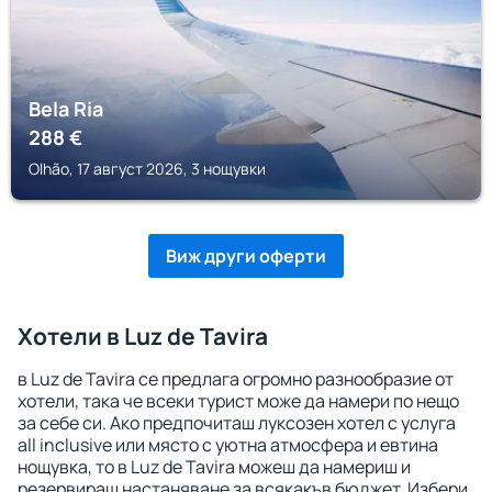
Bela Ria
288
€
Olhão, 17 август 2026, 3 нощувки
Виж други оферти
Хотели в Luz de Tavira
в Luz de Tavira се предлага огромно разнообразие от
хотели, така че всеки турист може да намери по нещо
за себе си. Ако предпочиташ луксозен хотел с услуга
all inclusive или място с уютна атмосфера и евтина
нощувка, то в Luz de Tavira можеш да намериш и
резервираш настаняване за всякакъв бюджет. Избери