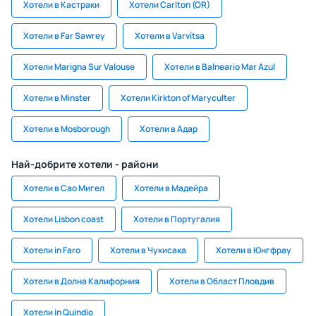
Хотели в Кастраки
Хотели Carlton (OR)
Хотели в Far Sawrey
Хотели в Varvítsa
Хотели Marigna Sur Valouse
Хотели в Balneario Mar Azul
Хотели в Minster
Хотели Kirkton of Maryculter
Хотели в Mosborough
Хотели в Адар
Най-добрите хотели - райони
Хотели в Сао Мигел
Хотели в Мадейра
Хотели Lisbon coast
Хотели в Португалия
Хотели in Faro
Хотели в Чукисака
Хотели в Юнгфрау
Хотели в Долна Калифорния
Хотели в Област Пловдив
Хотели in Quindio