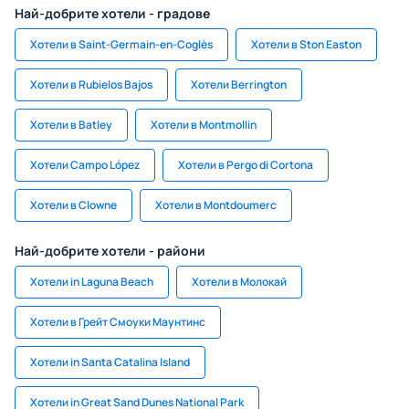
Най-добрите хотели - градове
Хотели в Saint-Germain-en-Coglès
Хотели в Ston Easton
Хотели в Rubielos Bajos
Хотели Berrington
Хотели в Batley
Хотели в Montmollin
Хотели Campo López
Хотели в Pergo di Cortona
Хотели в Clowne
Хотели в Montdoumerc
Най-добрите хотели - райони
Хотели in Laguna Beach
Хотели в Молокай
Хотели в Грейт Смоуки Маунтинс
Хотели in Santa Catalina Island
Хотели in Great Sand Dunes National Park