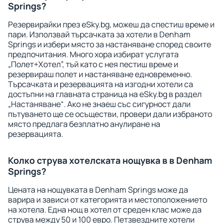
Springs?
Резервирайки през eSky.bg, можеш да спестиш време и
пари. Използвай търсачката за хотели в Denham
Springs и избери място за настаняване според своите
предпочитания. Много хора избират услугата
„Полет+Хотел”, тъй като с нея пестиш време и
резервираш полет и настаняване едновременно.
Търсачката и резервацията на изгодни хотели са
достъпни на главната страница на eSky.bg в раздел
„Настаняване“. Ако не знаеш със сигурност дали
пътуването ще се осъществи, провери дали избраното
място предлага безплатно анулиране на
резервацията.
Колко струва хотелската нощувка в в Denham
Springs?
Цената на нощувката в Denham Springs може да
варира и зависи от категорията и местоположението
на хотела. Една нощ в хотел от среден клас може да
струва между 50 и 100 евро. Петзвездните хотели