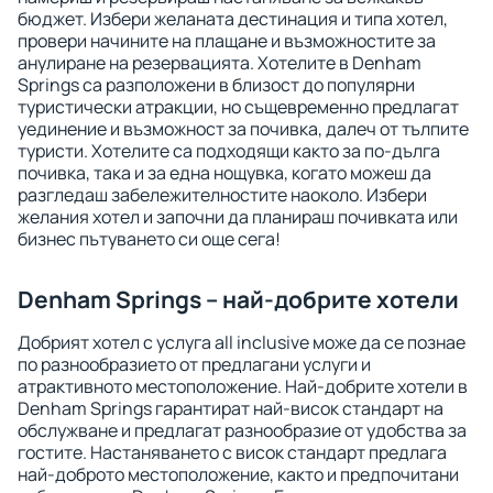
бюджет. Избери желаната дестинация и типа хотел,
провери начините на плащане и възможностите за
анулиране на резервацията. Хотелите в Denham
Springs са разположени в близост до популярни
туристически атракции, но същевременно предлагат
уединение и възможност за почивка, далеч от тълпите
туристи. Хотелите са подходящи както за по-дълга
почивка, така и за една нощувка, когато можеш да
разгледаш забележителностите наоколо. Избери
желания хотел и започни да планираш почивката или
бизнес пътуването си още сега!
Denham Springs – най-добрите хотели
Добрият хотел с услуга all inclusive може да се познае
по разнообразието от предлагани услуги и
атрактивното местоположение. Най-добрите хотели в
Denham Springs гарантират най-висок стандарт на
обслужване и предлагат разнообразие от удобства за
гостите. Настаняването с висок стандарт предлага
най-доброто местоположение, както и предпочитани