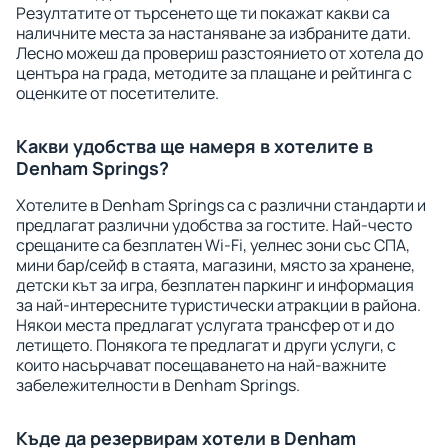
Резултатите от търсенето ще ти покажат какви са
наличните места за настаняване за избраните дати.
Лесно можеш да провериш разстоянието от хотела до
центъра на града, методите за плащане и рейтинга с
оценките от посетителите.
Какви удобства ще намеря в хотелите в
Denham Springs?
Хотелите в Denham Springs са с различни стандарти и
предлагат различни удобства за гостите. Най-често
срещаните са безплатен Wi-Fi, уелнес зони със СПА,
мини бар/сейф в стаята, магазини, място за хранене,
детски кът за игра, безплатен паркинг и информация
за най-интересните туристически атракции в района.
Някои места предлагат услугата трансфер от и до
летището. Понякога те предлагат и други услуги, с
които насърчават посещаването на най-важните
забележителности в Denham Springs.
Къде да резервирам хотели в Denham