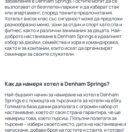
забавления в Denham Springs. Гостите могат да се
възползват от безплатен паркинг и да изберат стая
или апартамент, според техните предпочитания.
Хотелът висок клас със сигурност може да предложи
разнообразно меню, зони за отдих и спорт като спа и
фитнес, както и различни занимания за децата. Най-
доброто настаняване в Denham Springs е идеалният
избор за двойки, семейства и хора в командировка,
както и за компании, които искат да организират
семинари за своите служители.
Как да намеря хотел в Denham Springs?
Най-бързият начин за намиране на хотел в Denham
Springs е с помощта на търсачката за хотели на eSky.
Голямата база данни разполага с огромен набор от
настаняване, което от своя страна гарантира, че ще
намериш това, което търсиш. Попълни полетата за
търсене – избери своето място, дата на настаняване и
напускане, добави броя на гостите и стаите, и готово!