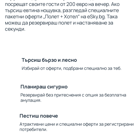
посрещат своите гости от 200 евро на вечер. Ако
търсиш евтина нощувка, разгледай специалните
пакетни оферти „Полет + Хотел“ на eSky.bg. Така
можеш да резервираш полет и настаняване за
секунди.
Търсиш бързо и лесно
Избирай от оферти, подбрани специално за теб.
Планираш сигурно
Резервирай без притеснения с опция за безплатна
анулация.
Пестиш повече
Атрактивни цени и специални оферти за регистрирани
потребители.