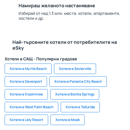
Намираш желаното настаняване
Избирай от над 1.3 млн. места: хотели, апартаменти,
хостели и др.
Най-търсените хотели от потребителите на
eSky
Хотели в САЩ - Популярни градове
Хотели в Myrtle Beach
Хотели в Sevierville
Хотели в Davenport
Хотели в Panama City Beach
Хотели в Kissimmee
Хотели в Bonita Springs
Хотели в West Palm Beach
Хотели в Telluride
Хотели в Lely Resort
Хотели в Moab