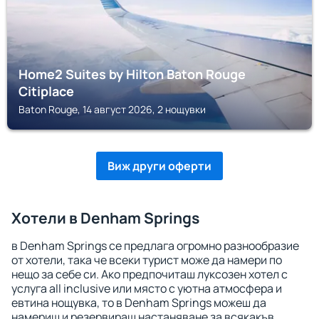
Home2 Suites by Hilton Baton Rouge
Citiplace
Baton Rouge, 14 август 2026, 2 нощувки
Виж други оферти
Хотели в Denham Springs
в Denham Springs се предлага огромно разнообразие
от хотели, така че всеки турист може да намери по
нещо за себе си. Ако предпочиташ луксозен хотел с
услуга all inclusive или място с уютна атмосфера и
евтина нощувка, то в Denham Springs можеш да
намериш и резервираш настаняване за всякакъв