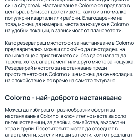
си на city break. Настаняване в Colorno се предлага в
центъра, в близост до летището, както и в по-малко
популярни квартали или райони. Благодарение на
това, можеш да намериш места за нощувка в Colorno
на удобни локации, в зависимост от плановете ти.
Като резервираш мястото си за настаняване в Colorno
предварително, можеш спокойно да се отдадеш на
почивка още с пристигането си, без да се налага да
търсиш хотел, апартамент или друго място за нощувка.
Резервирай мястото за настаняване преди
пристигането си в Colorno и ще можеш да се насладиш
на спокойствие и по време на самото пътуване.
Colorno - най-доброто настаняване
Можеш да избираш от разнообразни оферти за
настаняване в Colorno, включително места за соло
пътешественици, за двойки, семейства, възрастни
хора и групи. Посетителите могат да отседнат в
апартаменти, хотели и къщи за гости, които предлагат