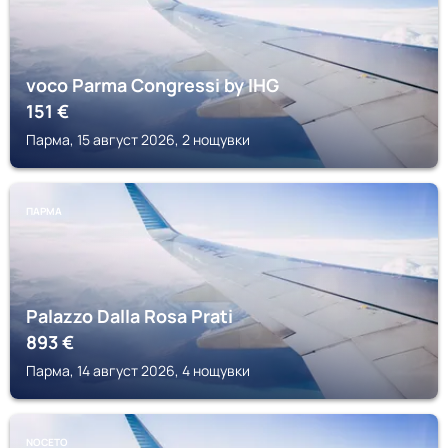
voco Parma Congressi by IHG
151
€
Парма, 15 август 2026, 2 нощувки
ПАРМА
Palazzo Dalla Rosa Prati
893
€
Парма, 14 август 2026, 4 нощувки
NOCETO