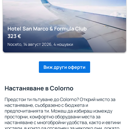
Hotel San Marco & Formula Club
323
€
Noceto, 14 август 2026, 4 нощувки
Виж други оферти
Настаняване в Colorno
Предстои ти пътуване до Colorno? Открий място за
настаняване, съобразено с бюджета и
предпочитанията ти. Можеш да избираш измежду
просторни, комфортно оборудвани места за
настаняване с многобройни удобства, както и евтини
хостели, в които да отседнеш за няколко дни, докато