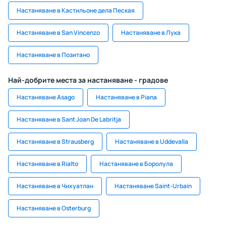
Настаняване в Кастильоне дела Пеская
Настаняване в San Vincenzo
Настаняване в Лука
Настаняване в Позитано
Най-добрите места за настаняване - градове
Настаняване Asago
Настаняване в Piana
Настаняване в Sant Joan De Labritja
Настаняване в Strausberg
Настаняване в Uddevalla
Настаняване в Rialto
Настаняване в Боролула
Настаняване в Чихуатлан
Настаняване Saint-Urbain
Настаняване в Osterburg