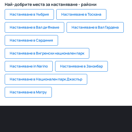
Най-добрите места за настаняване - райони
Настаняване в Умбрия
Настаняване в Тоскана
Настаняване в Вал ди Фиаме
Настаняване в Вал Гардена
Настаняване в Сардиния
Настаняване в Вигренски национален парк
Настаняване in Narino
Настаняване в Занзибар
Настаняване в Национален парк Джаспър
Настаняване в Матру