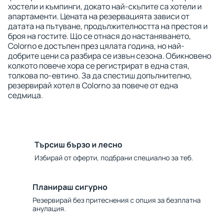
хостели и къмпинги, докато най-скъпите са хотели и
апартаменти. Цената на резервацията зависи от
датата на пътуване, продължителността на престоя и
броя на гостите. Що се отнася до настаняването,
Colorno е достъпен през цялата година, но най-
добрите цени са разбира се извън сезона. Обикновено
колкото повече хора се регистрират в една стая,
толкова по-евтино. За да спестиш допълнително,
резервирай хотел в Colorno за повече от една
седмица.
Търсиш бързо и лесно
Избирай от оферти, подбрани специално за теб.
Планираш сигурно
Резервирай без притеснения с опция за безплатна
анулация.