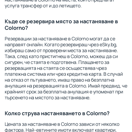
услуга трансфер от и до летището.
Къде се резервира място за настаняване в
Colorno?
Резервации за настаняване в Colorno могат да се
направят онлайн. Когато резервираш чрез eSky.bg,
избираш само от проверени места за настаняване.
Така, след като пристигнеш в Colorno, можеш да си
сигурен, че стаята е подготвена. Плащането за
резервацията на стаята се осъществява чрез
платежна система или чрез кредитна карта. В случай
на отказ от пътуването, имаш право на безплатна
анулация на резервацията в Colorno. Имай предвид, че
крайният срок за безплатна анулация е упоменат при
търсенето на мястото за настаняване.
Колко струва настаняването в Colorno?
Цената за настаняване в Colorno зависи от няколко
фактора. Най-евтините имоти включват квартири,