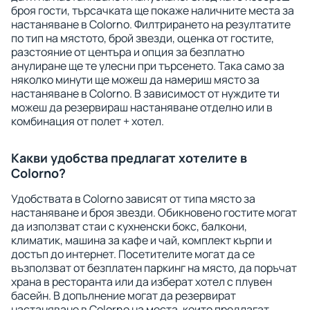
броя гости, търсачката ще покаже наличните места за
настаняване в Colorno. Филтрирането на резултатите
по тип на мястото, брой звезди, оценка от гостите,
разстояние от центъра и опция за безплатно
анулиране ще те улесни при търсенето. Така само за
няколко минути ще можеш да намериш място за
настаняване в Colorno. В зависимост от нуждите ти
можеш да резервираш настаняване отделно или в
комбинация от полет + хотел.
Какви удобства предлагат хотелите в
Colorno?
Удобствата в Colorno зависят от типа място за
настаняване и броя звезди. Обикновено гостите могат
да използват стаи с кухненски бокс, балкони,
климатик, машина за кафе и чай, комплект кърпи и
достъп до интернет. Посетителите могат да се
възползват от безплатен паркинг на място, да поръчат
храна в ресторанта или да изберат хотел с плувен
басейн. В допълнение могат да резервират
настаняване в Colorno на места, които предлагат