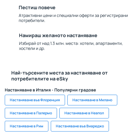
Пестиш повече
Атрактивни цени и специални оферти за регистрирани
потребители.
Намираш желаното настаняване
Избирай от над 1.3 млн. места: хотели, апартаменти,
хостели и др.
Най-търсените места за настаняване от
потребителите на eSky
Настаняване в Италия - Популярни градове
Настаняване във Флоренция
Настаняване в Милано
Настаняване в Палермо
Настаняване в Неапол
Настаняване в Рим
Настаняване във Виареджо