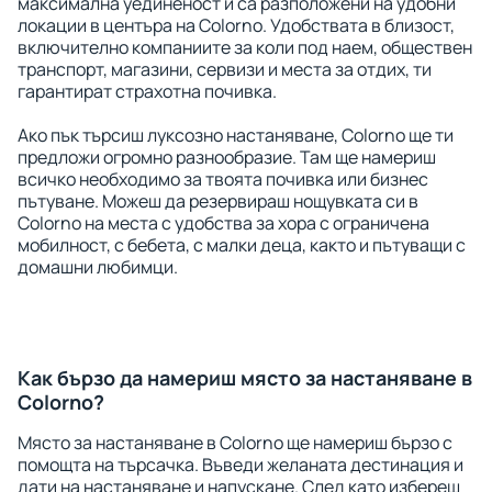
максимална уединеност и са разположени на удобни
локации в центъра на Colorno. Удобствата в близост,
включително компаниите за коли под наем, обществен
транспорт, магазини, сервизи и места за отдих, ти
гарантират страхотна почивка.
Ако пък търсиш луксозно настаняване, Colorno ще ти
предложи огромно разнообразие. Там ще намериш
всичко необходимо за твоята почивка или бизнес
пътуване. Можеш да резервираш нощувката си в
Colorno на места с удобства за хора с ограничена
мобилност, с бебета, с малки деца, както и пътуващи с
домашни любимци.
Как бързо да намериш място за настаняване в
Colorno?
Място за настаняване в Colorno ще намериш бързо с
помощта на търсачка. Въведи желаната дестинация и
дати на настаняване и напускане. След като избереш