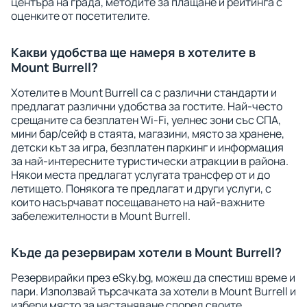
центъра на града, методите за плащане и рейтинга с
оценките от посетителите.
Какви удобства ще намеря в хотелите в
Mount Burrell?
Хотелите в Mount Burrell са с различни стандарти и
предлагат различни удобства за гостите. Най-често
срещаните са безплатен Wi-Fi, уелнес зони със СПА,
мини бар/сейф в стаята, магазини, място за хранене,
детски кът за игра, безплатен паркинг и информация
за най-интересните туристически атракции в района.
Някои места предлагат услугата трансфер от и до
летището. Понякога те предлагат и други услуги, с
които насърчават посещаването на най-важните
забележителности в Mount Burrell.
Къде да резервирам хотели в Mount Burrell?
Резервирайки през eSky.bg, можеш да спестиш време и
пари. Използвай търсачката за хотели в Mount Burrell и
избери място за настаняване според своите