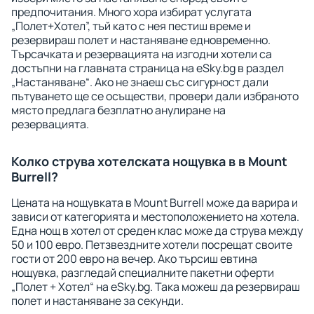
предпочитания. Много хора избират услугата
„Полет+Хотел”, тъй като с нея пестиш време и
резервираш полет и настаняване едновременно.
Търсачката и резервацията на изгодни хотели са
достъпни на главната страница на eSky.bg в раздел
„Настаняване“. Ако не знаеш със сигурност дали
пътуването ще се осъществи, провери дали избраното
място предлага безплатно анулиране на
резервацията.
Колко струва хотелската нощувка в в Mount
Burrell?
Цената на нощувката в Mount Burrell може да варира и
зависи от категорията и местоположението на хотела.
Една нощ в хотел от среден клас може да струва между
50 и 100 евро. Петзвездните хотели посрещат своите
гости от 200 евро на вечер. Ако търсиш евтина
нощувка, разгледай специалните пакетни оферти
„Полет + Хотел“ на eSky.bg. Така можеш да резервираш
полет и настаняване за секунди.