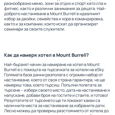
разнообразно меню, зони за отдих и спорт като спа и
фитнес, както и различни занимания за децата. Най-
доброто настаняване в Mount Burrell е идеалният
избор за двойки, семейства и хора в командировка,
както и за компании, които искат да организират
семинари за своите служители.
Как да намеря хотел в Mount Burrell?
Най-бързият начин за намиране на хотел в Mount
Burrell е с помощта на търсачката за хотели на eSky.
Голямата база данни разполага с огромен набор от
настаняване, което от своя страна гарантира, че ще
намериш това, което търсиш. Попълни полетата за
търсене – избери своето място, дата на настаняване и
напускане, добави броя на гостите и стаите, и готово!
Резултатите от търсенето ще ти покажат какви са
наличните места за настаняване за избраните дати.
Лесно можеш да провериш разстоянието от хотела до