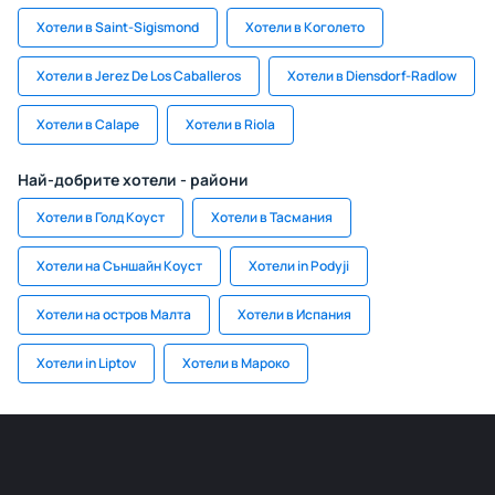
Хотели в Saint-Sigismond
Хотели в Коголето
Хотели в Jerez De Los Caballeros
Хотели в Diensdorf-Radlow
Хотели в Calape
Хотели в Riola
Най-добрите хотели - райони
Хотели в Голд Коуст
Хотели в Тасмания
Хотели на Съншайн Коуст
Хотели in Podyji
Хотели на остров Малта
Хотели в Испания
Хотели in Liptov
Хотели в Мароко