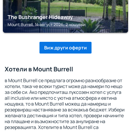
The Bushranger Hideaway
Mount Burrell, 14 август 2026, 2 нощувки
Виж други оферти
Хотели в Mount Burrell
в Mount Burrell се предлага огромно разнообразие от
хотели, така че всеки турист може да намери по нещо
за себе си. Ако предпочиташ луксозен хотел с услуга
all inclusive или място с уютна атмосфера и евтина
нощувка, то в Mount Burrell можеш да намериш и
резервираш настаняване за всякакъв бюджет. Избери
желаната дестинация и типа хотел, провери начините
на плащане и възможностите за анулиране на
резервацията. Хотелите в Mount Burrell са