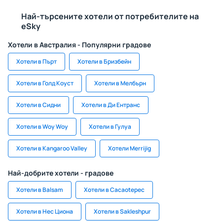
Най-търсените хотели от потребителите на
eSky
Хотели в Австралия - Популярни градове
Хотели в Пърт
Хотели в Бризбейн
Хотели в Голд Коуст
Хотели в Мелбърн
Хотели в Сидни
Хотели в Ди Ентранс
Хотели в Woy Woy
Хотели в Гулуа
Хотели в Kangaroo Valley
Хотели Merrijig
Най-добрите хотели - градове
Хотели в Balsam
Хотели в Cacaotepec
Хотели в Нес Циона
Хотели в Sakleshpur