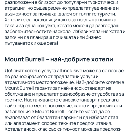
разположени в близост до популярни туристически
атракции, но същевременно предлагат уединение и
възможност за почивка, далеч от тълпите туристи.
Хотелите са подходящи както за по-дълга почивка,
така и за една нощувка, когато можеш да разгледаш
забележителностите наоколо. Избери желания хотел и
започни да планираш почивката или бизнес
пътуването си още сега!
Mount Burrell – най-добрите хотели
Добрият хотел с услуга all inclusive може да се познае
по разнообразието от предлагани услуги и
атрактивното местоположение. Най-добрите хотели в
Mount Burrell гарантират най-висок стандарт на
обслужване и предлагат разнообразие от удобства за
гостите. Настаняването с висок стандарт предлага
най-доброто местоположение, както и предпочитани
забавления в Mount Burrell. Гостите могат да се
възползват от безплатен паркинг и да изберат стая
или апартамент, според техните предпочитания.
Хотелът висок клас със сигурност може да предложи