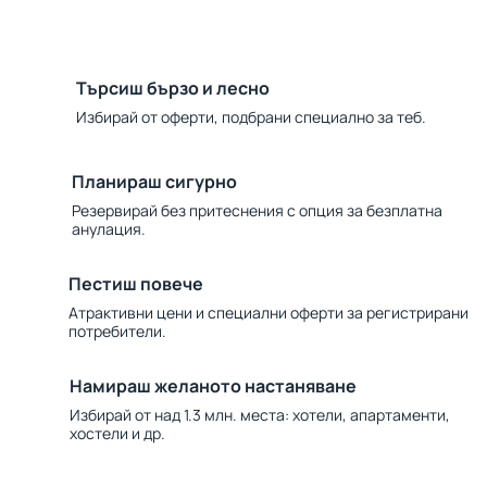
Търсиш бързо и лесно
Избирай от оферти, подбрани специално за теб.
Планираш сигурно
Резервирай без притеснения с опция за безплатна
анулация.
Пестиш повече
Атрактивни цени и специални оферти за регистрирани
потребители.
Намираш желаното настаняване
Избирай от над 1.3 млн. места: хотели, апартаменти,
хостели и др.