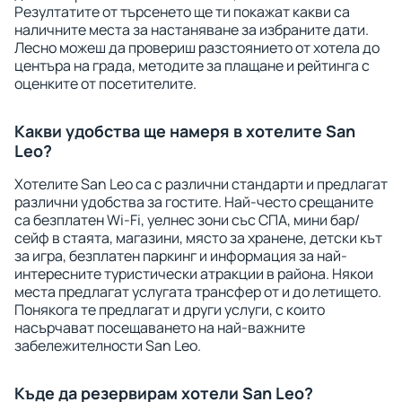
Резултатите от търсенето ще ти покажат какви са
наличните места за настаняване за избраните дати.
Лесно можеш да провериш разстоянието от хотела до
центъра на града, методите за плащане и рейтинга с
оценките от посетителите.
Какви удобства ще намеря в хотелите San
Leo?
Хотелите San Leo са с различни стандарти и предлагат
различни удобства за гостите. Най-често срещаните
са безплатен Wi-Fi, уелнес зони със СПА, мини бар/
сейф в стаята, магазини, място за хранене, детски кът
за игра, безплатен паркинг и информация за най-
интересните туристически атракции в района. Някои
места предлагат услугата трансфер от и до летището.
Понякога те предлагат и други услуги, с които
насърчават посещаването на най-важните
забележителности San Leo.
Къде да резервирам хотели San Leo?