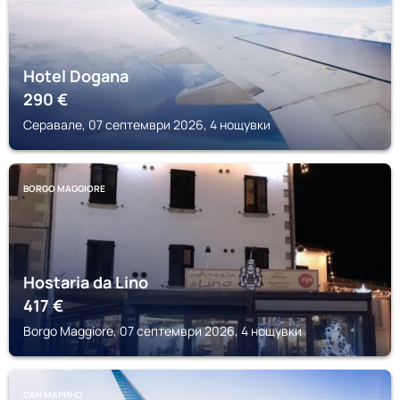
Hotel Dogana
290
€
Серавале, 07 септември 2026, 4 нощувки
BORGO MAGGIORE
Hostaria da Lino
417
€
Borgo Maggiore, 07 септември 2026, 4 нощувки
САН МАРИНО