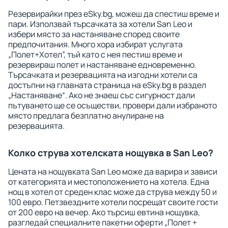
Резервирайки през eSky.bg, можеш да спестиш време и
пари. Използвай търсачката за хотели San Leo и
избери място за настаняване според своите
предпочитания. Много хора избират услугата
„Полет+Хотел”, тъй като с нея пестиш време и
резервираш полет и настаняване едновременно.
Търсачката и резервацията на изгодни хотели са
достъпни на главната страница на eSky.bg в раздел
„Настаняване“. Ако не знаеш със сигурност дали
пътуването ще се осъществи, провери дали избраното
място предлага безплатно анулиране на
резервацията.
Колко струва хотелската нощувка в San Leo?
Цената на нощувката San Leo може да варира и зависи
от категорията и местоположението на хотела. Една
нощ в хотел от среден клас може да струва между 50 и
100 евро. Петзвездните хотели посрещат своите гости
от 200 евро на вечер. Ако търсиш евтина нощувка,
разгледай специалните пакетни оферти „Полет +