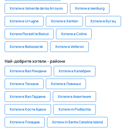
Хотели в Valverde de los Arroyos
Хотели в Isenburg
Хотели в Urrugne
Хотели в Xanten
Хотели в Бугац
Хотели Floresti le Baicoi
Хотели в Colina
Хотели в Beloozersk
Хотели в Velleron
Най-добрите хотели - райони
Хотели в Вал Рендена
Хотели в Калабрия
Хотели в Тоскана
Хотели в Ливиньо
Хотели в Вал Гардена
Хотели в Аквитания
Хотели в Коста Адехе
Хотели in Podlachia
Хотели в Пловдив
Хотели in Santa Catalina Island