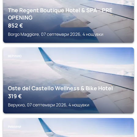
The Regent Boutique Hotel & SPA - PRE
OPENING
852
€
Borgo Maggiore, 07 септември 2026, 4 нощувки
ВЕРУКИО
Oste del Castello Wellness & Bike Hotel
319
€
Верукио, 07 септември 2026, 4 нощувки
РИМИНИ