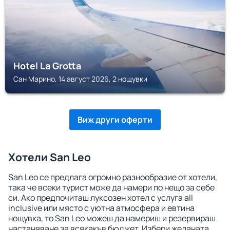
Hotel La Grotta
Сан Марино, 14 август 2026, 2 нощувки
Виж други оферти
Хотели San Leo
San Leo се предлага огромно разнообразие от хотели,
така че всеки турист може да намери по нещо за себе
си. Ако предпочиташ луксозен хотел с услуга all
inclusive или място с уютна атмосфера и евтина
нощувка, то San Leo можеш да намериш и резервираш
настаняване за всякакъв бюджет. Избери желаната