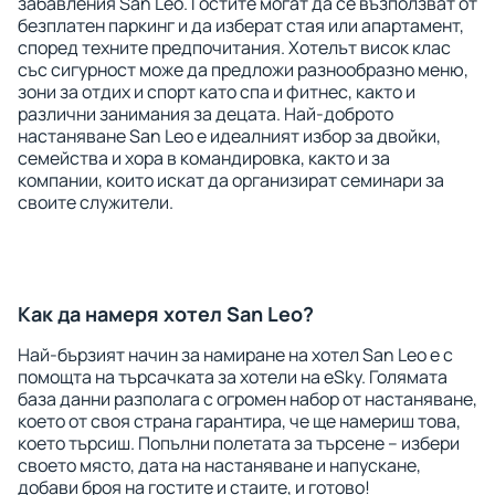
забавления San Leo. Гостите могат да се възползват от
безплатен паркинг и да изберат стая или апартамент,
според техните предпочитания. Хотелът висок клас
със сигурност може да предложи разнообразно меню,
зони за отдих и спорт като спа и фитнес, както и
различни занимания за децата. Най-доброто
настаняване San Leo е идеалният избор за двойки,
семейства и хора в командировка, както и за
компании, които искат да организират семинари за
своите служители.
Как да намеря хотел San Leo?
Най-бързият начин за намиране на хотел San Leo е с
помощта на търсачката за хотели на eSky. Голямата
база данни разполага с огромен набор от настаняване,
което от своя страна гарантира, че ще намериш това,
което търсиш. Попълни полетата за търсене – избери
своето място, дата на настаняване и напускане,
добави броя на гостите и стаите, и готово!