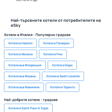
Най-търсените хотели от потребителите на
eSky
Хотели в Италия - Популярни градове
Хотели в Неапол
Хотели в Палермо
Хотели в Милано
Хотели в Рим
Хотели във Флоренция
Хотели в Бари
Хотели във Фазано
Хотели в Sestri Levante
Хотели във Фавиняна
Хотели в Таранто
Най-добрите хотели - градове
Хотели в Saint-Paul-d`Espis