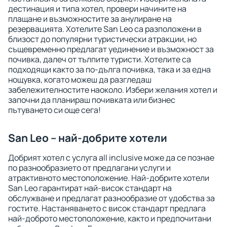
дестинация и типа хотел, провери начините на
плащане и възможностите за анулиране на
резервацията. Хотелите San Leo са разположени в
близост до популярни туристически атракции, но
същевременно предлагат уединение и възможност за
почивка, далеч от тълпите туристи. Хотелите са
подходящи както за по-дълга почивка, така и за една
нощувка, когато можеш да разгледаш
забележителностите наоколо. Избери желания хотел и
започни да планираш почивката или бизнес
пътуването си още сега!
San Leo – най-добрите хотели
Добрият хотел с услуга all inclusive може да се познае
по разнообразието от предлагани услуги и
атрактивното местоположение. Най-добрите хотели
San Leo гарантират най-висок стандарт на
обслужване и предлагат разнообразие от удобства за
гостите. Настаняването с висок стандарт предлага
най-доброто местоположение, както и предпочитани