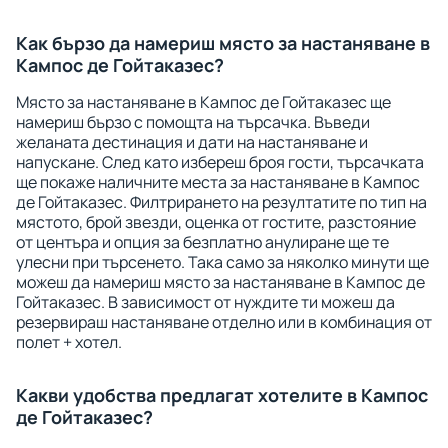
Как бързо да намериш място за настаняване в
Кампос де Гойтаказес?
Място за настаняване в Кампос де Гойтаказес ще
намериш бързо с помощта на търсачка. Въведи
желаната дестинация и дати на настаняване и
напускане. След като избереш броя гости, търсачката
ще покаже наличните места за настаняване в Кампос
де Гойтаказес. Филтрирането на резултатите по тип на
мястото, брой звезди, оценка от гостите, разстояние
от центъра и опция за безплатно анулиране ще те
улесни при търсенето. Така само за няколко минути ще
можеш да намериш място за настаняване в Кампос де
Гойтаказес. В зависимост от нуждите ти можеш да
резервираш настаняване отделно или в комбинация от
полет + хотел.
Какви удобства предлагат хотелите в Кампос
де Гойтаказес?