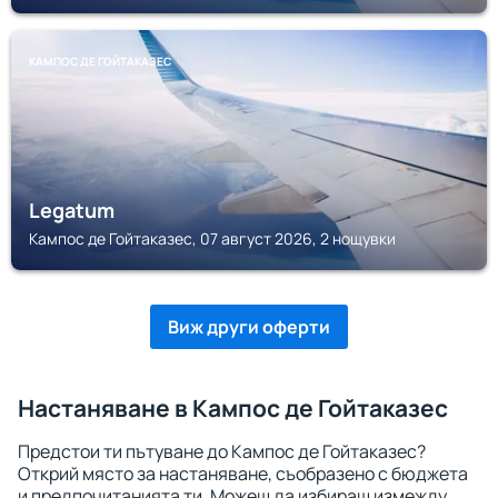
КАМПОС ДЕ ГОЙТАКАЗЕС
Legatum
Кампос де Гойтаказес, 07 август 2026, 2 нощувки
Виж други оферти
Настаняване в Кампос де Гойтаказес
Предстои ти пътуване до Кампос де Гойтаказес?
Открий място за настаняване, съобразено с бюджета
и предпочитанията ти. Можеш да избираш измежду