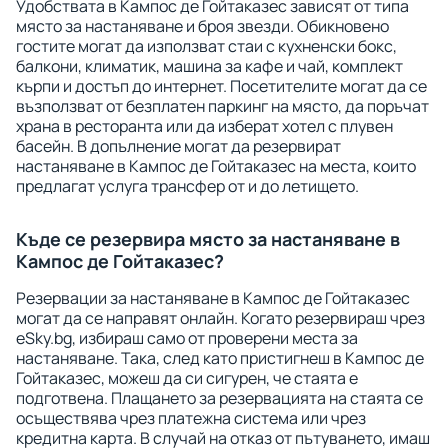
Удобствата в Кампос де Гойтаказес зависят от типа
място за настаняване и броя звезди. Обикновено
гостите могат да използват стаи с кухненски бокс,
балкони, климатик, машина за кафе и чай, комплект
кърпи и достъп до интернет. Посетителите могат да се
възползват от безплатен паркинг на място, да поръчат
храна в ресторанта или да изберат хотел с плувен
басейн. В допълнение могат да резервират
настаняване в Кампос де Гойтаказес на места, които
предлагат услуга трансфер от и до летището.
Къде се резервира място за настаняване в
Кампос де Гойтаказес?
Резервации за настаняване в Кампос де Гойтаказес
могат да се направят онлайн. Когато резервираш чрез
eSky.bg, избираш само от проверени места за
настаняване. Така, след като пристигнеш в Кампос де
Гойтаказес, можеш да си сигурен, че стаята е
подготвена. Плащането за резервацията на стаята се
осъществява чрез платежна система или чрез
кредитна карта. В случай на отказ от пътуването, имаш