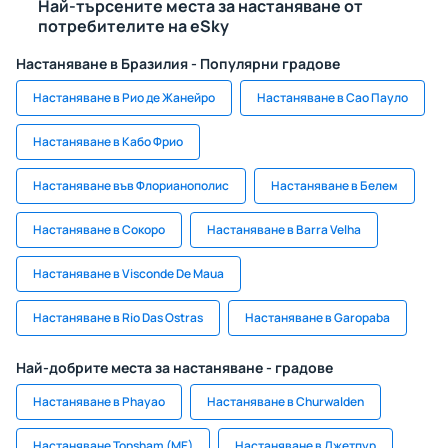
Най-търсените места за настаняване от
потребителите на eSky
Настаняване в Бразилия - Популярни градове
Настаняване в Рио де Жанейро
Настаняване в Сао Пауло
Настаняване в Кабо Фрио
Настаняване във Флорианополис
Настаняване в Белем
Настаняване в Сокоро
Настаняване в Barra Velha
Настаняване в Visconde De Maua
Настаняване в Rio Das Ostras
Настаняване в Garopaba
Най-добрите места за настаняване - градове
Настаняване в Phayao
Настаняване в Churwalden
Настаняване Topsham (ME)
Настаняване в Джетпур