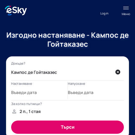
Log in
Меню
Изгодно настаняване - Кампос де
Гойтаказес