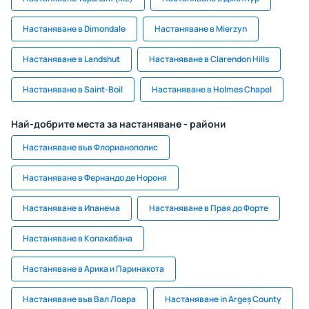
Настаняване в Dimondale
Настаняване в Mierzyn
Настаняване в Landshut
Настаняване в Clarendon Hills
Настаняване в Saint-Boil
Настаняване в Holmes Chapel
Най-добрите места за настаняване - райони
Настаняване във Флорианополис
Настаняване в Фернандо де Нороня
Настаняване в Ипанема
Настаняване в Прая до Форте
Настаняване в Копакабана
Настаняване в Арика и Паринакота
Настаняване във Вал Лоара
Настаняване in Argeș County