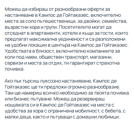
Можеш да избираш от разнообразни оферти за
настаняване в Кампос де Гойтаказес, включително
места за соло пътешественици, за двойки, семейства,
възрастни хора и групи. Посетителите могат да
отседнат в апартаменти, хотели и къщи за гости, които
предлагат максимална уединеност и са разположени
на удобни локации в центъра на Кампос де Гойтаказес.
Удобствата в близост, включително компаниите за
коли под наем, обществен транспорт, магазини,
сервизи и места за отдих, ти гарантират страхотна
почивка.
Ако пък търсиш луксозно настаняване, Кампос де
Гойтаказес ще ти предложи огромно разнообразие.
Там ще намериш всичко необходимо за твоята почивка
или бизнес пътуване. Можеш да резервираш
нощувката си в Кампос де Гойтаказес на места с
удобства за хора с ограничена мобилност, с бебета, с
малки деца, както и пътуващи с домашни любимци.