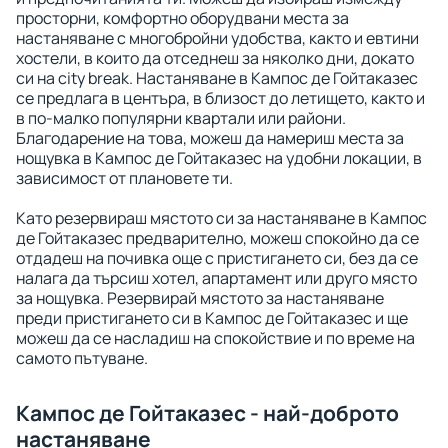
просторни, комфортно оборудвани места за
настаняване с многобройни удобства, както и евтини
хостели, в които да отседнеш за няколко дни, докато
си на city break. Настаняване в Кампос де Гойтаказес
се предлага в центъра, в близост до летището, както и
в по-малко популярни квартали или райони.
Благодарение на това, можеш да намериш места за
нощувка в Кампос де Гойтаказес на удобни локации, в
зависимост от плановете ти.
Като резервираш мястото си за настаняване в Кампос
де Гойтаказес предварително, можеш спокойно да се
отдадеш на почивка още с пристигането си, без да се
налага да търсиш хотел, апартамент или друго място
за нощувка. Резервирай мястото за настаняване
преди пристигането си в Кампос де Гойтаказес и ще
можеш да се насладиш на спокойствие и по време на
самото пътуване.
Кампос де Гойтаказес - най-доброто
настаняване