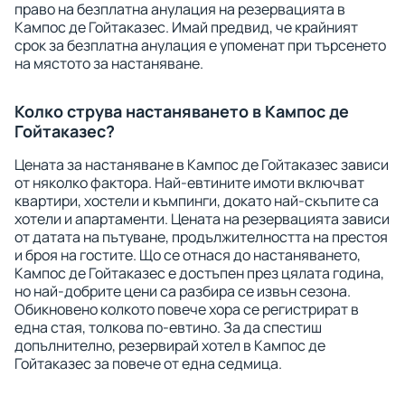
право на безплатна анулация на резервацията в
Кампос де Гойтаказес. Имай предвид, че крайният
срок за безплатна анулация е упоменат при търсенето
на мястото за настаняване.
Колко струва настаняването в Кампос де
Гойтаказес?
Цената за настаняване в Кампос де Гойтаказес зависи
от няколко фактора. Най-евтините имоти включват
квартири, хостели и къмпинги, докато най-скъпите са
хотели и апартаменти. Цената на резервацията зависи
от датата на пътуване, продължителността на престоя
и броя на гостите. Що се отнася до настаняването,
Кампос де Гойтаказес е достъпен през цялата година,
но най-добрите цени са разбира се извън сезона.
Обикновено колкото повече хора се регистрират в
една стая, толкова по-евтино. За да спестиш
допълнително, резервирай хотел в Кампос де
Гойтаказес за повече от една седмица.