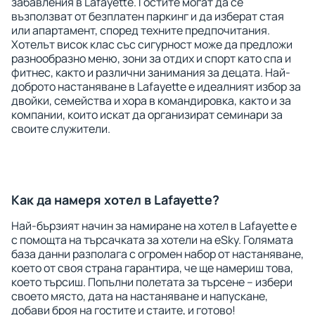
забавления в Lafayette. Гостите могат да се
възползват от безплатен паркинг и да изберат стая
или апартамент, според техните предпочитания.
Хотелът висок клас със сигурност може да предложи
разнообразно меню, зони за отдих и спорт като спа и
фитнес, както и различни занимания за децата. Най-
доброто настаняване в Lafayette е идеалният избор за
двойки, семейства и хора в командировка, както и за
компании, които искат да организират семинари за
своите служители.
Как да намеря хотел в Lafayette?
Най-бързият начин за намиране на хотел в Lafayette е
с помощта на търсачката за хотели на eSky. Голямата
база данни разполага с огромен набор от настаняване,
което от своя страна гарантира, че ще намериш това,
което търсиш. Попълни полетата за търсене – избери
своето място, дата на настаняване и напускане,
добави броя на гостите и стаите, и готово!