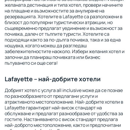
желаната дестинация и типа хотел, провери начините
на плащане и възможностите за анулиране на
резервацията. Хотелите в Lafayette са разположени в
близост до популярни туристически атракции, но
същевременно предлагат уединение и възможност за
почивка, далеч от тълпите туристи. Хотелите са
подходящи както за по-дълга почивка, така и за една
нощувка, когато можеш да разгледаш
забележителностите наоколо. Избери желания хотел и
започни да планираш почивката или бизнес
пътуването си още сега!
Lafayette – най-добрите хотели
Добрият хотел с услуга all inclusive може да се познае
по разнообразието от предлагани услуги и
атрактивното местоположение. Най-добрите хотели в
Lafayette гарантират най-висок стандарт на
обслужване и предлагат разнообразие от удобства за
гостите. Настаняването с висок стандарт предлага
най-доброто местоположение, както и предпочитани