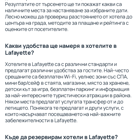
Резултатите от търсенето ще ти покажат какви са
наличните места за настаняване за избраните дати.
Лесно можеш да провериш разстоянието от хотела до
центъра на града, методите за плащане и рейтинга с
оценките от посетителите.
Какви удобства ще намеря в хотелите в
Lafayette?
Хотелите в Lafayette са с различни стандарти и
предлагат различни удобства за гостите. Най-често
срещаните са безплатен Wi-Fi, уелнес зони със СПА,
мини бар/сейф в стаята, магазини, място за хранене,
детски кът за игра, безплатен паркинг и информация
за най-интересните туристически атракции в района.
Някои места предлагат услугата трансфер от и до
летището. Понякога те предлагат и други услуги, с
които насърчават посещаването на най-важните
забележителности в Lafayette.
Къде да резервирам хотели в Lafayette?