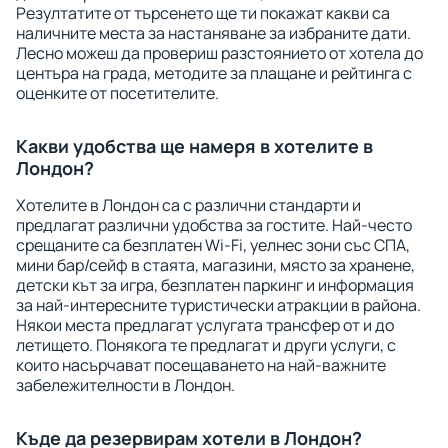
Резултатите от търсенето ще ти покажат какви са
наличните места за настаняване за избраните дати.
Лесно можеш да провериш разстоянието от хотела до
центъра на града, методите за плащане и рейтинга с
оценките от посетителите.
Какви удобства ще намеря в хотелите в
Лондон?
Хотелите в Лондон са с различни стандарти и
предлагат различни удобства за гостите. Най-често
срещаните са безплатен Wi-Fi, уелнес зони със СПА,
мини бар/сейф в стаята, магазини, място за хранене,
детски кът за игра, безплатен паркинг и информация
за най-интересните туристически атракции в района.
Някои места предлагат услугата трансфер от и до
летището. Понякога те предлагат и други услуги, с
които насърчават посещаването на най-важните
забележителности в Лондон.
Къде да резервирам хотели в Лондон?