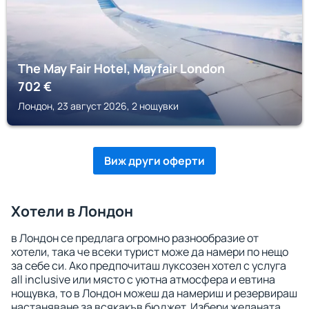
The May Fair Hotel, Mayfair London
702
€
Лондон, 23 август 2026, 2 нощувки
Виж други оферти
Хотели в Лондон
в Лондон се предлага огромно разнообразие от
хотели, така че всеки турист може да намери по нещо
за себе си. Ако предпочиташ луксозен хотел с услуга
all inclusive или място с уютна атмосфера и евтина
нощувка, то в Лондон можеш да намериш и резервираш
настаняване за всякакъв бюджет. Избери желаната