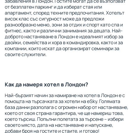
забавления в Лондон. Гостите могат да се възползват
от безплатен паркинг и да изберат стая или
апартамент, според техните предпочитания. Хотелът
висок клас със сигурност може да предложи
разнообразно меню, зони за отдих и спорт като спа и
фитнес, както и различни занимания за децата. Най-
доброто настаняване в Лондон е идеалният избор за
двойки, семейства и хора в командировка, както и за
компании, които искат да организират семинари за
своите служители.
Как да намеря хотел в Лондон?
Най-бързият начин за намиране на хотел в Лондон е с
помощта на търсачката за хотели на eSky. Голямата
база данни разполага с огромен набор от настаняване,
което от своя страна гарантира, че ще намериш това,
което търсиш. Попълни полетата за търсене – избери
своето място, дата на настаняване и напускане,
добави броя на гостите и стаите, и готово!