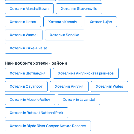
Хотели в Marshalltown
Хотели в Stevensville
Хотели в Illetes
Хотели в Kenedy
Хотели Luján
Хотели в Wamel
Хотели в Sondika
Хотели в Kirke-Hvalsø
Най-добрите хотели - райони
Хотели в Шотландия
Хотели на Английската ривиера
Хотели в Саутпорт
Хотели в Англия
Хотели in Wales
Хотели in Moselle Valley
Хотели in Lavanttal
Хотели in Retezat National Park
Хотели in Blyde River Canyon Nature Reserve