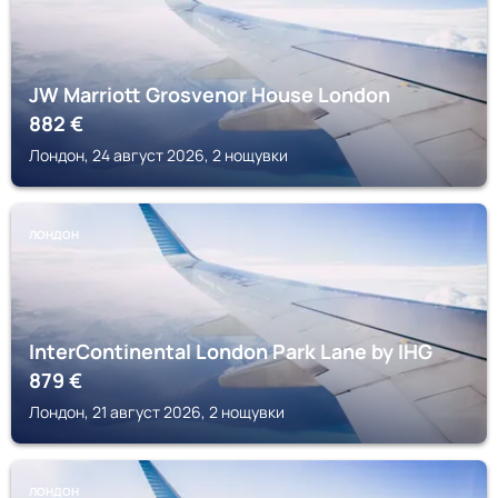
JW Marriott Grosvenor House London
882
€
Лондон, 24 август 2026, 2 нощувки
ЛОНДОН
InterContinental London Park Lane by IHG
879
€
Лондон, 21 август 2026, 2 нощувки
ЛОНДОН