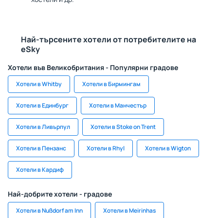
Най-търсените хотели от потребителите на
eSky
Хотели във Великобритания - Популярни градове
Хотели в Whitby
Хотели в Бирмингам
Хотели в Единбург
Хотели в Манчестър
Хотели в Ливърпул
Хотели в Stoke on Trent
Хотели в Пензанс
Хотели в Rhyl
Хотели в Wigton
Хотели в Кардиф
Най-добрите хотели - градове
Хотели в Nußdorf am Inn
Хотели в Meirinhas