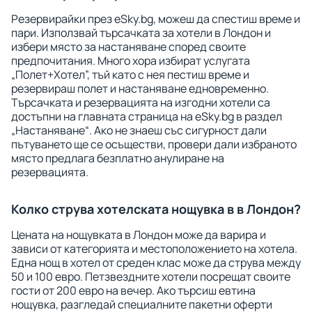
Резервирайки през eSky.bg, можеш да спестиш време и
пари. Използвай търсачката за хотели в Лондон и
избери място за настаняване според своите
предпочитания. Много хора избират услугата
„Полет+Хотел”, тъй като с нея пестиш време и
резервираш полет и настаняване едновременно.
Търсачката и резервацията на изгодни хотели са
достъпни на главната страница на eSky.bg в раздел
„Настаняване“. Ако не знаеш със сигурност дали
пътуването ще се осъществи, провери дали избраното
място предлага безплатно анулиране на
резервацията.
Колко струва хотелската нощувка в в Лондон?
Цената на нощувката в Лондон може да варира и
зависи от категорията и местоположението на хотела.
Една нощ в хотел от среден клас може да струва между
50 и 100 евро. Петзвездните хотели посрещат своите
гости от 200 евро на вечер. Ако търсиш евтина
нощувка, разгледай специалните пакетни оферти