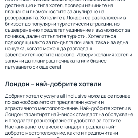
дестинация и типа хотел, провери начините на
плащане и възможностите за анулиране на
резервацията. Хотелите в Лондон са разположени в
близост до популярни туристически атракции, но
същевременно предлагат уединение и възможност за
почивка, далеч от тълпите туристи. Хотелите са
подходящи както за по-дълга почивка, така и за една
нощувка, когато можеш да разгледаш
забележителностите наоколо. Избери желания хотел и
започни да планираш почивката или бизнес
пътуването си още сега!
Лондон – най-добрите хотели
Добрият хотел с услуга all inclusive може да се познае
по разнообразието от предлагани услуги и
атрактивното местоположение. Най-добрите хотели в
Лондон гарантират най-висок стандарт на обслужване
и предлагат разнообразие от удобства за гостите.
Настаняването с висок стандарт предлага най-
доброто местоположение, както и предпочитани