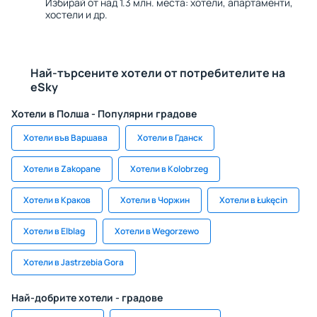
Избирай от над 1.3 млн. места: хотели, апартаменти,
хостели и др.
Най-търсените хотели от потребителите на
eSky
Хотели в Полша - Популярни градове
Хотели във Варшава
Хотели в Гданск
Хотели в Zakopane
Хотели в Kolobrzeg
Хотели в Краков
Хотели в Чоржин
Хотели в Łukęcin
Хотели в Elblag
Хотели в Wegorzewo
Хотели в Jastrzebia Gora
Най-добрите хотели - градове