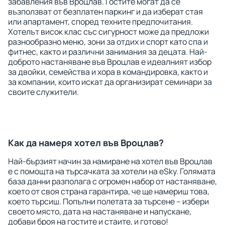
забавления във Вроцлав. Гостите могат да се
възползват от безплатен паркинг и да изберат стая
или апартамент, според техните предпочитания.
Хотелът висок клас със сигурност може да предложи
разнообразно меню, зони за отдих и спорт като спа и
фитнес, както и различни занимания за децата. Най-
доброто настаняване във Вроцлав е идеалният избор
за двойки, семейства и хора в командировка, както и
за компании, които искат да организират семинари за
своите служители.
Как да намеря хотел във Вроцлав?
Най-бързият начин за намиране на хотел във Вроцлав
е с помощта на търсачката за хотели на eSky. Голямата
база данни разполага с огромен набор от настаняване,
което от своя страна гарантира, че ще намериш това,
което търсиш. Попълни полетата за търсене – избери
своето място, дата на настаняване и напускане,
добави броя на гостите и стаите, и готово!