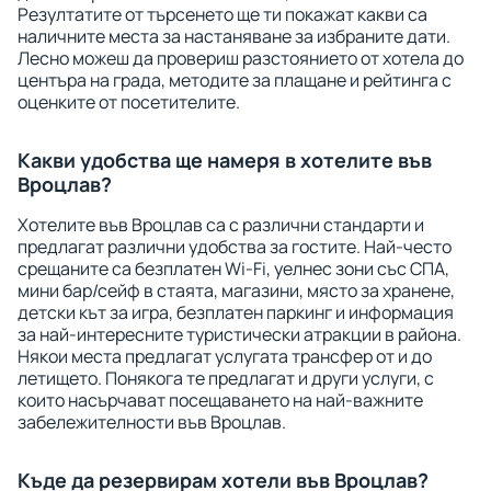
Резултатите от търсенето ще ти покажат какви са
наличните места за настаняване за избраните дати.
Лесно можеш да провериш разстоянието от хотела до
центъра на града, методите за плащане и рейтинга с
оценките от посетителите.
Какви удобства ще намеря в хотелите във
Вроцлав?
Хотелите във Вроцлав са с различни стандарти и
предлагат различни удобства за гостите. Най-често
срещаните са безплатен Wi-Fi, уелнес зони със СПА,
мини бар/сейф в стаята, магазини, място за хранене,
детски кът за игра, безплатен паркинг и информация
за най-интересните туристически атракции в района.
Някои места предлагат услугата трансфер от и до
летището. Понякога те предлагат и други услуги, с
които насърчават посещаването на най-важните
забележителности във Вроцлав.
Къде да резервирам хотели във Вроцлав?