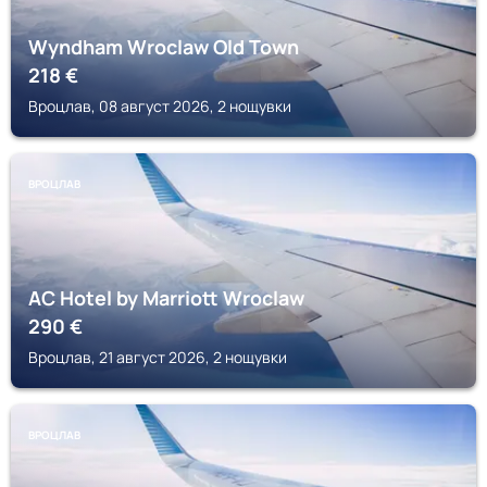
Wyndham Wroclaw Old Town
218
€
Вроцлав, 08 август 2026, 2 нощувки
ВРОЦЛАВ
AC Hotel by Marriott Wroclaw
290
€
Вроцлав, 21 август 2026, 2 нощувки
ВРОЦЛАВ