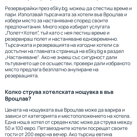
Резервирайки през eSky.bg, можеш да спестиш време и
пари. Използвай търсачката за хотели във Вроцлав и
избери място за настаняване според своите
предпочитания. Много хора избират услугата
„Полет+Хотел”, тъй като с нея пестиш време и
резервираш полет и настаняване едновременно.
Търсачката и резервацията на изгодни хотели са
достъпни на главната страница на eSky.bg в раздел
„Настаняване“. Ако не знаеш със сигурност дали
пътуването ще се осъществи, провери дали избраното
място предлага безплатно анулиране на
резервацията.
Колко струва хотелската нощувка в във
Вроцлав?
Цената на нощувката във Вроцлав може да варира и
зависи от категорията и местоположението на хотела.
Една нощ в хотел от среден клас може да струва между
50 и 100 евро. Петзвездните хотели посрещат своите
гости от 200 евро на вечер. Ако търсиш евтина