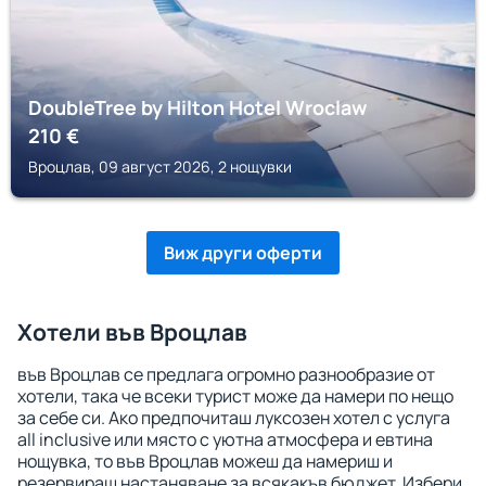
DoubleTree by Hilton Hotel Wroclaw
210
€
Вроцлав, 09 август 2026, 2 нощувки
Виж други оферти
Хотели във Вроцлав
във Вроцлав се предлага огромно разнообразие от
хотели, така че всеки турист може да намери по нещо
за себе си. Ако предпочиташ луксозен хотел с услуга
all inclusive или място с уютна атмосфера и евтина
нощувка, то във Вроцлав можеш да намериш и
резервираш настаняване за всякакъв бюджет. Избери