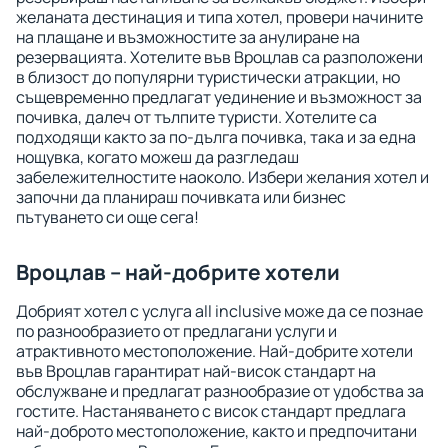
желаната дестинация и типа хотел, провери начините
на плащане и възможностите за анулиране на
резервацията. Хотелите във Вроцлав са разположени
в близост до популярни туристически атракции, но
същевременно предлагат уединение и възможност за
почивка, далеч от тълпите туристи. Хотелите са
подходящи както за по-дълга почивка, така и за една
нощувка, когато можеш да разгледаш
забележителностите наоколо. Избери желания хотел и
започни да планираш почивката или бизнес
пътуването си още сега!
Вроцлав – най-добрите хотели
Добрият хотел с услуга all inclusive може да се познае
по разнообразието от предлагани услуги и
атрактивното местоположение. Най-добрите хотели
във Вроцлав гарантират най-висок стандарт на
обслужване и предлагат разнообразие от удобства за
гостите. Настаняването с висок стандарт предлага
най-доброто местоположение, както и предпочитани