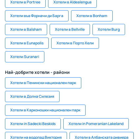
Хотели в Portree
Хотели в Aldealengua
Хотели във Форначи ди Барга
Хотели в Bonham
Хотели в Balsham
Хотели в Bellville
Хотели Burg
Хотели в Eunapolis
Хотели в Порто Хели
Хотели Suranari
Най-добрите хотели - райони
Хотели в Пенински национален парк
Хотели в Долна Силезия
Хотели в Карконошки национален парк
Хотели in Sadecki Beskids
Хотели in Pomeranian Lakeland
Хотели на водопад Виктория
Хотели в Албанската ривиера