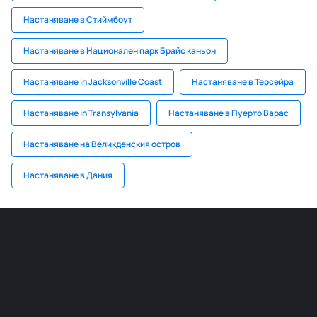
Настаняване в Стиймбоут
Настаняване в Национален парк Брайс каньон
Настаняване in Jacksonville Coast
Настаняване в Терсейра
Настаняване in Transylvania
Настаняване в Пуерто Варас
Настаняване на Великденския остров
Настаняване в Дания