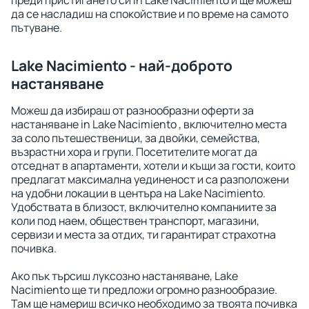
преди пристигането си in Lake Nacimiento и ще можеш
да се насладиш на спокойствие и по време на самото
пътуване.
Lake Nacimiento - най-доброто
настаняване
Можеш да избираш от разнообразни оферти за
настаняване in Lake Nacimiento , включително места
за соло пътешественици, за двойки, семейства,
възрастни хора и групи. Посетителите могат да
отседнат в апартаменти, хотели и къщи за гости, които
предлагат максимална уединеност и са разположени
на удобни локации в центъра на Lake Nacimiento.
Удобствата в близост, включително компаниите за
коли под наем, обществен транспорт, магазини,
сервизи и места за отдих, ти гарантират страхотна
почивка.
Ако пък търсиш луксозно настаняване, Lake
Nacimiento ще ти предложи огромно разнообразие.
Там ще намериш всичко необходимо за твоята почивка