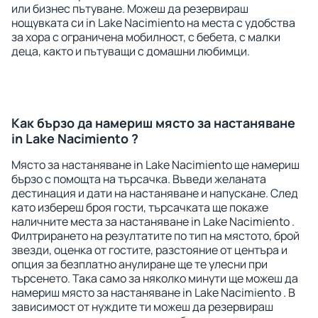
или бизнес пътуване. Можеш да резервираш
нощувката си in Lake Nacimiento на места с удобства
за хора с ограничена мобилност, с бебета, с малки
деца, както и пътуващи с домашни любимци.
Как бързо да намериш място за настаняване
in Lake Nacimiento ?
Място за настаняване in Lake Nacimiento ще намериш
бързо с помощта на търсачка. Въведи желаната
дестинация и дати на настаняване и напускане. След
като избереш броя гости, търсачката ще покаже
наличните места за настаняване in Lake Nacimiento .
Филтрирането на резултатите по тип на мястото, брой
звезди, оценка от гостите, разстояние от центъра и
опция за безплатно анулиране ще те улесни при
търсенето. Така само за няколко минути ще можеш да
намериш място за настаняване in Lake Nacimiento . В
зависимост от нуждите ти можеш да резервираш