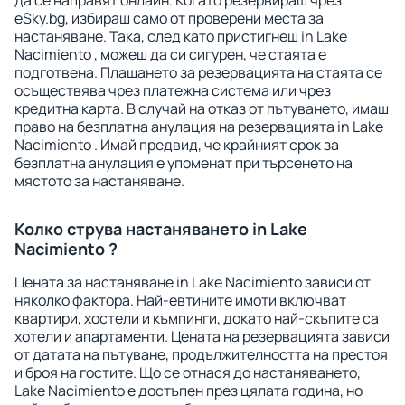
да се направят онлайн. Когато резервираш чрез
eSky.bg, избираш само от проверени места за
настаняване. Така, след като пристигнеш in Lake
Nacimiento , можеш да си сигурен, че стаята е
подготвена. Плащането за резервацията на стаята се
осъществява чрез платежна система или чрез
кредитна карта. В случай на отказ от пътуването, имаш
право на безплатна анулация на резервацията in Lake
Nacimiento . Имай предвид, че крайният срок за
безплатна анулация е упоменат при търсенето на
мястото за настаняване.
Колко струва настаняването in Lake
Nacimiento ?
Цената за настаняване in Lake Nacimiento зависи от
няколко фактора. Най-евтините имоти включват
квартири, хостели и къмпинги, докато най-скъпите са
хотели и апартаменти. Цената на резервацията зависи
от датата на пътуване, продължителността на престоя
и броя на гостите. Що се отнася до настаняването,
Lake Nacimiento е достъпен през цялата година, но