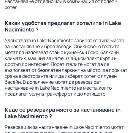
настаняване отделно или в комбинация от полет +
хотел.
Какви удобства предлагат хотелите in Lake
Nacimiento ?
Удобствата in Lake Nacimiento зависят от типа място
за настаняване и броя звезди. Обикновено гостите
могат да използват стаи с кухненски бокс, балкони,
климатик, машина за кафе и чай, комплект кърпи и
достъп до интернет. Посетителите могат да се
възползват от безплатен паркинг на място, да поръчат
храна в ресторанта или да изберат хотел с плувен
басейн. В допълнение могат да резервират
настаняване in Lake Nacimiento на места, които
предлагат услуга трансфер от и до летището.
Къде се резервира място за настаняване in
Lake Nacimiento ?
Резервации за настаняване in Lake Nacimiento могат