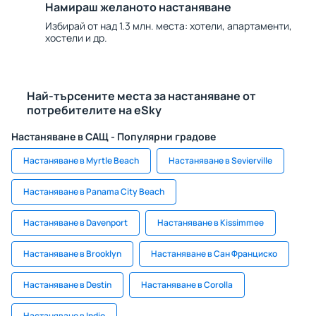
Намираш желаното настаняване
Избирай от над 1.3 млн. места: хотели, апартаменти,
хостели и др.
Най-търсените места за настаняване от
потребителите на eSky
Настаняване в САЩ - Популярни градове
Настаняване в Myrtle Beach
Настаняване в Sevierville
Настаняване в Panama City Beach
Настаняване в Davenport
Настаняване в Kissimmee
Настаняване в Brooklyn
Настаняване в Сан Франциско
Настаняване в Destin
Настаняване в Corolla
Настаняване в Indio