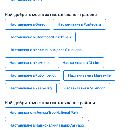
Най-добрите места за настаняване - градове
Настаняване в Gorey
Настаняване в Pontedera
Настаняване в Staatsbad Brückenau
Настаняване в Кастильоне деле Стивиере
Настаняване в Кемпеле
Настаняване в Chelm
Настаняване в Ružomberok
Настаняване в Maresville
Настаняване в Zaamslag
Настаняване в Millendon
Най-добрите места за настаняване - райони
Настаняване in Joshua Tree National Park
Настаняване в Националният парк Сагуаро