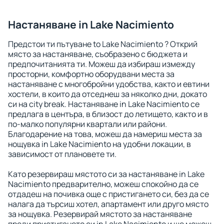
Настаняване in Lake Nacimiento
Предстои ти пътуване to Lake Nacimiento ? Открий
място за настаняване, съобразено с бюджета и
предпочитанията ти. Можеш да избираш измежду
просторни, комфортно оборудвани места за
настаняване с многобройни удобства, както и евтини
хостели, в които да отседнеш за няколко дни, докато
си на city break. Настаняване in Lake Nacimiento се
предлага в центъра, в близост до летището, както и в
по-малко популярни квартали или райони.
Благодарение на това, можеш да намериш места за
нощувка in Lake Nacimiento на удобни локации, в
зависимост от плановете ти.
Като резервираш мястото си за настаняване in Lake
Nacimiento предварително, можеш спокойно да се
отдадеш на почивка още с пристигането си, без да се
налага да търсиш хотел, апартамент или друго място
за нощувка. Резервирай мястото за настаняване