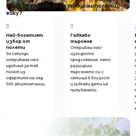
Защо си струва да резервираш полети с
eSky?
Най-богатият
Гъвкаво
избор от
търсене
полети
Откриваш най-
За секунди
изгодното
откриваме най-
предложение, като
удобния за теб
разшириш
полет из
търсенето си с
офертите на над
летища в близост
500 авиокомпании.
и гъвкави дати на
пътуването.