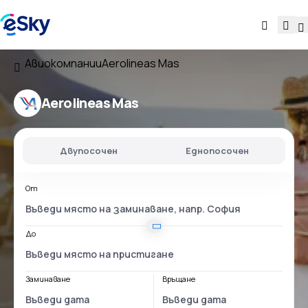
Авиокомпании
Aerolineas Mas
Aerolineas Mas
Двупосочен
Еднопосочен
От
До
Заминаване
Връщане