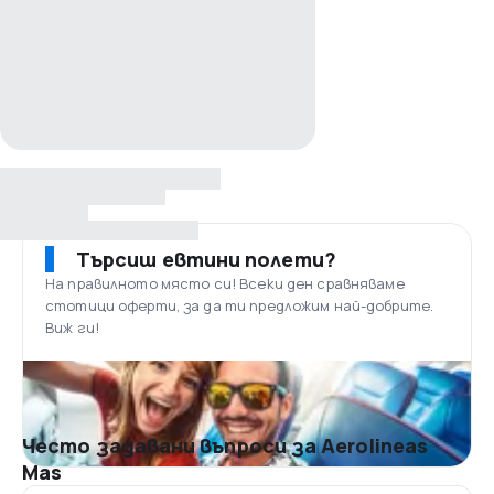
Търсиш евтини полети?
На правилното място си! Всеки ден сравняваме
стотици оферти, за да ти предложим най-добрите.
Виж ги!
Често задавани въпроси за Aerolineas
Mas