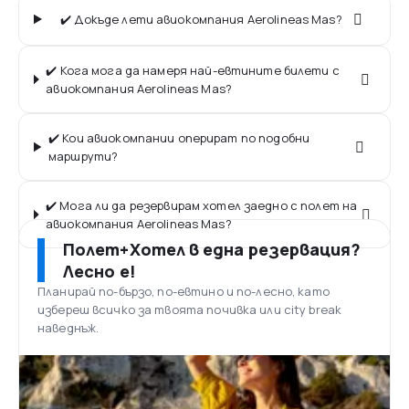
✔️ Докъде лети авиокомпания Aerolineas Mas?
✔️ Кога мога да намеря най-евтините билети с
авиокомпания Aerolineas Mas?
✔️ Кои авиокомпании оперират по подобни
маршрути?
✔️ Мога ли да резервирам хотел заедно с полет на
авиокомпания Aerolineas Mas?
Полет+Хотел в една резервация?
Лесно е!
Планирай по-бързо, по-евтино и по-лесно, като
избереш всичко за твоята почивка или city break
наведнъж.