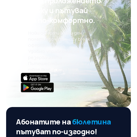
Свали приложението
на eSky и пътувай
още по-комфортно.
Нови оферти всеки ден:
полети, почивки, city break
оферти
Удобно управление на
резервацията
Пътешествия, планирани по
твоя вкус, с eSky MAIA
Абонатите на
бюлетина
пътуват по-изгодно!