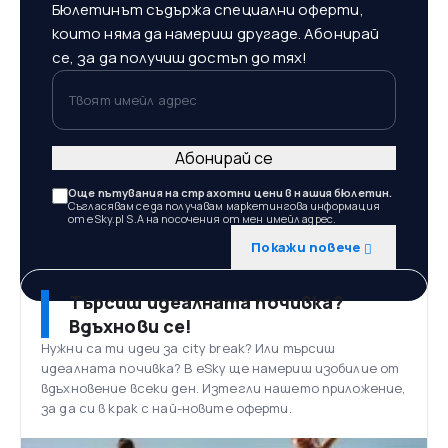
Бюлетинът съдържа специални оферти,
които няма да намериш другаде. Абонирай
се, за да получиш достъп до тях!
Твоят имейл адрес
Абонирай се
Още пътувания на страхотни цени в нашия бюлетин.
Съгласявам се да получавам маркетингова информация
от eSky.pl S.A на посочения от мен имейл адрес.
Покажи повече
Търсиш идеалната почивка?
Вдъхнови се!
Нужни са ти идеи за city break? Или търсиш
идеалната почивка? В eSky ще намериш изобилие от
вдъхновение всеки ден. Изтегли нашето приложение,
за да си в крак с най-новите оферти.