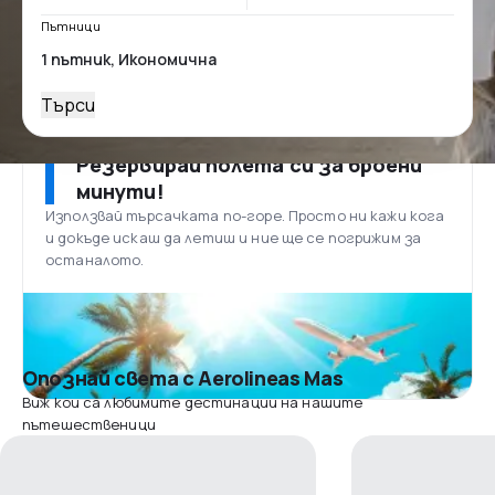
Пътници
Търси
Резервирай полета си за броени
минути!
Използвай търсачката по-горе. Просто ни кажи кога
и докъде искаш да летиш и ние ще се погрижим за
останалото.
Опознай света с Aerolineas Mas
Виж кои са любимите дестинации на нашите
пътешественици