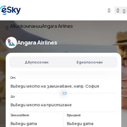
Авиокомпании
Angara Airlines
Angara Airlines
Двупосочен
Еднопосочен
От
До
Заминаване
Връщане