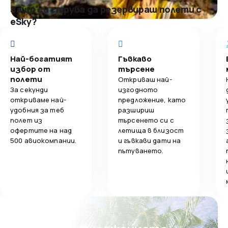
Защо си струва да резервираш полети с
eSky?
Най-богатият
Гъвкаво
избор от
търсене
полети
Откриваш най-
За секунди
изгодното
откриваме най-
предложение, като
удобния за теб
разшириш
полет из
търсенето си с
офертите на над
летища в близост
500 авиокомпании.
и гъвкави дати на
пътуването.