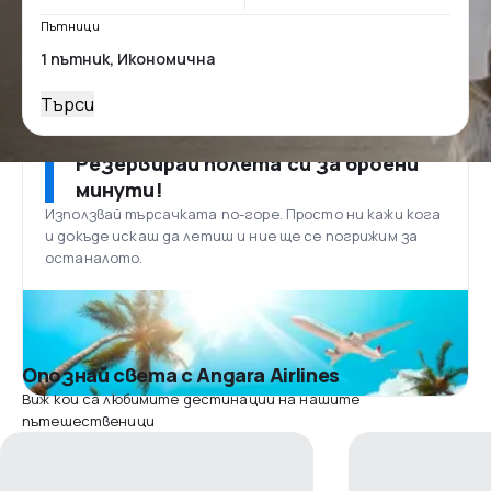
Пътници
Търси
Резервирай полета си за броени
минути!
Използвай търсачката по-горе. Просто ни кажи кога
и докъде искаш да летиш и ние ще се погрижим за
останалото.
Опознай света с Angara Airlines
Виж кои са любимите дестинации на нашите
пътешественици