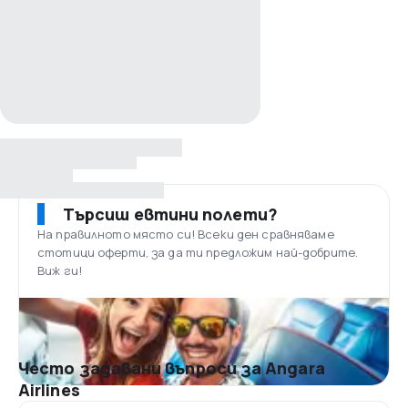
Търсиш евтини полети?
На правилното място си! Всеки ден сравняваме
стотици оферти, за да ти предложим най-добрите.
Виж ги!
Често задавани въпроси за Angara
Airlines