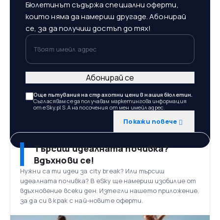
Бюлетинът съдържа специални оферти,
които няма да намериш другаде. Абонирай
се, за да получиш достъп до тях!
Твоят имейл адрес
Абонирай се
Още пътувания на страхотни цени в нашия бюлетин.
Съгласявам се да получавам маркетингова информация
от eSky.pl S.A на посочения от мен имейл адрес.
Покажи повече
Търсиш идеалната почивка?
Вдъхнови се!
Нужни са ти идеи за city break? Или търсиш
идеалната почивка? В eSky ще намериш изобилие от
вдъхновение всеки ден. Изтегли нашето приложение,
за да си в крак с най-новите оферти.