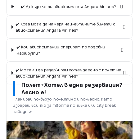
✔️ Докъде лети авиокомпания Angara Airlines?
✔️ Кога мога да намеря най-евтините билети с
авиокомпания Angara Airlines?
✔️ Кои авиокомпании оперират по подобни
маршрути?
✔️ Мога ли да резервирам хотел заедно с полет на
авиокомпания Angara Airlines?
Полет+Хотел в една резервация?
Лесно е!
Планирай по-бързо, по-евтино и по-лесно, като
избереш всичко за твоята почивка или city break
наведнъж.