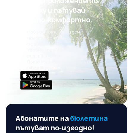
Свали приложението
на eSky и пътувай
още по-комфортно.
Нови оферти всеки ден:
полети, почивки, city break
оферти
Удобно управление на
резервацията
Пътешествия, планирани по
твоя вкус, с eSky MAIA
Абонатите на
бюлетина
пътуват по-изгодно!