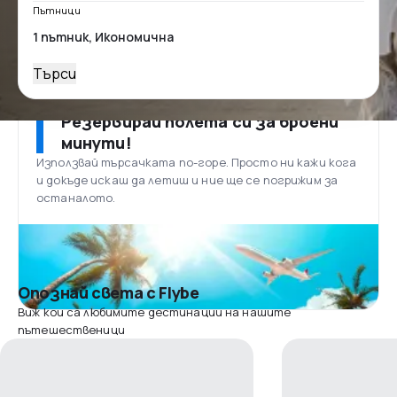
Пътници
Търси
Резервирай полета си за броени
минути!
Използвай търсачката по-горе. Просто ни кажи кога
и докъде искаш да летиш и ние ще се погрижим за
останалото.
Опознай света с Flybe
Виж кои са любимите дестинации на нашите
пътешественици