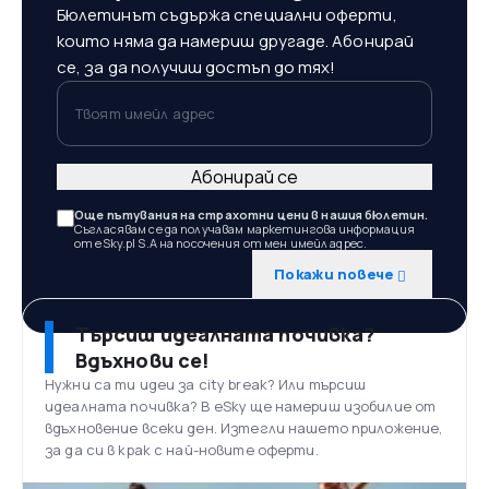
Бюлетинът съдържа специални оферти,
които няма да намериш другаде. Абонирай
се, за да получиш достъп до тях!
Твоят имейл адрес
Абонирай се
Още пътувания на страхотни цени в нашия бюлетин.
Съгласявам се да получавам маркетингова информация
от eSky.pl S.A на посочения от мен имейл адрес.
Покажи повече
Търсиш идеалната почивка?
Вдъхнови се!
Нужни са ти идеи за city break? Или търсиш
идеалната почивка? В eSky ще намериш изобилие от
вдъхновение всеки ден. Изтегли нашето приложение,
за да си в крак с най-новите оферти.