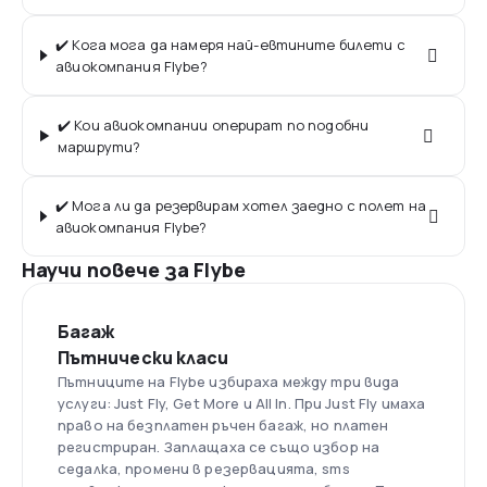
✔️ Кога мога да намеря най-евтините билети с
авиокомпания Flybe?
✔️ Кои авиокомпании оперират по подобни
маршрути?
✔️ Мога ли да резервирам хотел заедно с полет на
авиокомпания Flybe?
Научи повече за Flybe
Багаж
Пътнически класи
Пътниците на Flybe избираха между три вида
услуги: Just Fly, Get More и All In. При Just Fly имаха
право на безплатен ръчен багаж, но платен
регистриран. Заплащаха се също избор на
седалка, промени в резервацията, sms