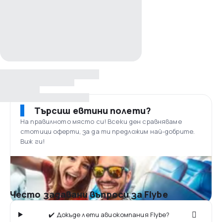
Търсиш евтини полети?
На правилното място си! Всеки ден сравняваме
стотици оферти, за да ти предложим най-добрите.
Виж ги!
Често задавани въпроси за Flybe
✔️ Докъде лети авиокомпания Flybe?