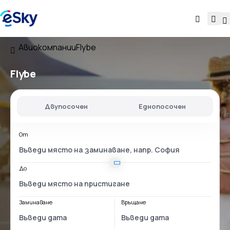
Авиокомпании
Flybe
Flybe
Двупосочен
Еднопосочен
От
До
Заминаване
Връщане