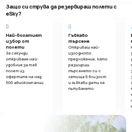
4,0
Цени
Защо си струва да резервираш полети с
eSky?
3,0
Обслужване на багаж
4,0
Изхранване
Най-богатият
Гъвкаво
избор от
търсене
полети
Откриваш най-
За секунди
изгодното
откриваме най-
предложение, като
удобния за теб
разшириш
полет из
търсенето си с
офертите на над
летища в близост
500 авиокомпании.
и гъвкави дати на
пътуването.