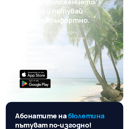
Свали приложението
на eSky и пътувай
още по-комфортно.
Нови оферти всеки ден:
полети, почивки, city break
оферти
Удобно управление на
резервацията
Пътешествия, планирани по
твоя вкус, с eSky MAIA
Абонатите на
бюлетина
пътуват по-изгодно!