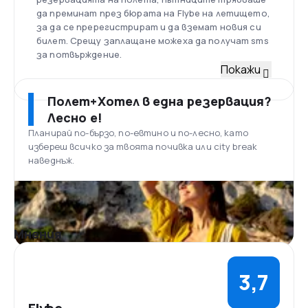
да преминат през бюрата на Flybe на летището,
за да се пререгистрират и да вземат новия си
билет. Срещу заплащане можеха да получат sms
за потвърждение.
Флот
Покажи
Към 2018 г. компанията притежаваше флот от 78
самолета. Flybe оперираше с Bombardier Dash 8
Полет+Хотел в една резервация?
Q400, ATR 72-600, Embraer 175 и Embraer 195.
Лесно е!
Очакваха доставка на още 4 броя Embraer 175.
Планирай по-бързо, по-евтино и по-лесно, като
Летище Ексетър, Англия
избереш всичко за твоята почивка или city break
Exeter International Airport е международно
наведнъж.
летище, разположено в близост до Ексетър,
Девън, намиращ се в Югозападна Англия. Оттук
се осъществяват чартърни и редовни полети
до Обединеното кралство и Европа. Отваря
врати на 31 май 1937 г., като тогава дори не
Мнения
разполага с терминална сграда, а с постройка,
която обслужва пътниците. На 270 км се издига
величествен Лондон.
3,7
Храна на борда
На борда на самолетите се предлагаха