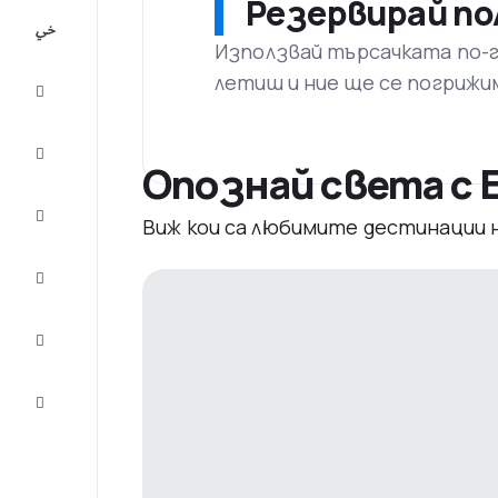
Резервирай по
All-
inclusive
Използвай търсачката по-го
летиш и ние ще се погрижи
City
Break
Настаняване
Опознай света с E
Оферти
Виж кои са любимите дестинации
Завърши
пътуването
Съвети и
вдъхновение
Обслужване
на клиенти