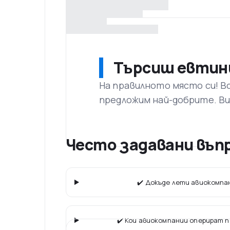
Търсиш евтин
На правилното място си! В
предложим най-добрите. Ви
Често задавани въпр
✔️ Докъде лети авиокомпан
✔️ Кои авиокомпании оперират 