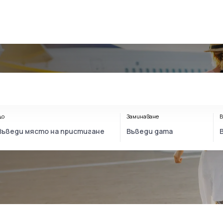
До
Заминаване
В