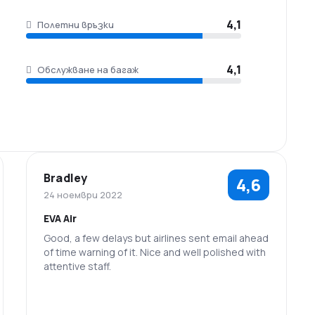
4,1
Полетни връзки
4,1
Обслужване на багаж
Bradley
4,6
24 ноември 2022
EVA Air
Good, a few delays but airlines sent email ahead
of time warning of it. Nice and well polished with
attentive staff.
5,0
4,0
Персонал
Точност