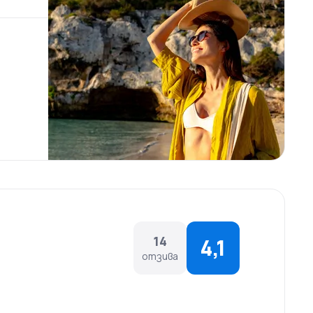
14
4,1
отзива