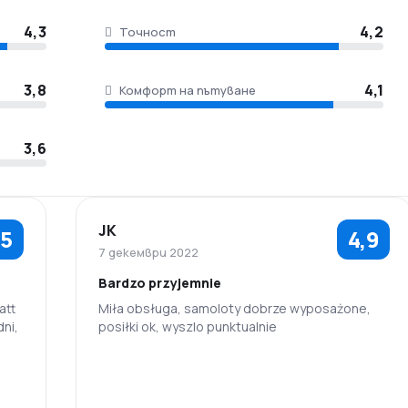
4,3
4,2
Точност
3,8
4,1
Комфорт на пътуване
3,6
JK
,5
4,9
7 декември 2022
Bardzo przyjemnie
att
Miła obsługa, samoloty dobrze wyposażone,
ni,
posiłki ok, wyszlo punktualnie
5,0
4,0
Персонал
Точност
4,0