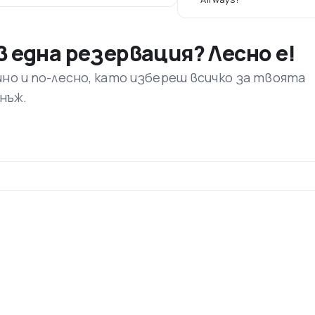
 една резервация? Лесно е!
ино и по-лесно, като избереш всичко за твоята
днъж.