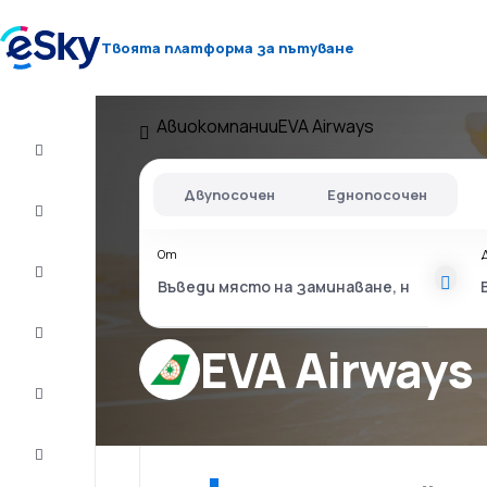
Твоята платформа за пътуване
Авиокомпании
EVA Airways
Полет+Хотел
Двупосочен
Еднопосочен
Самолетни
билети
От
Почивки
Лято
2026
EVA Airways
Зима
2026/27
Last
minute