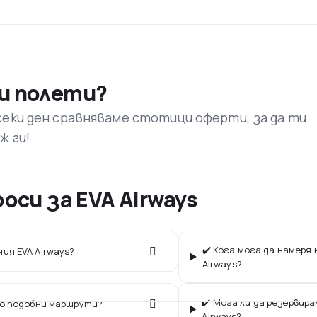
и полети?
секи ден сравняваме стотици оферти, за да ти
ж ги!
оси за EVA Airways
✔️ Кога мога да намеря
ия EVA Airways?
Airways?
✔️ Мога ли да резервир
по подобни маршрути?
Airways?