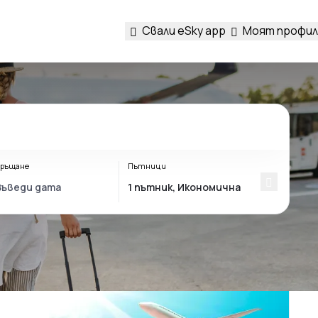
Свали eSky app
Моят профил
ръщане
Пътници