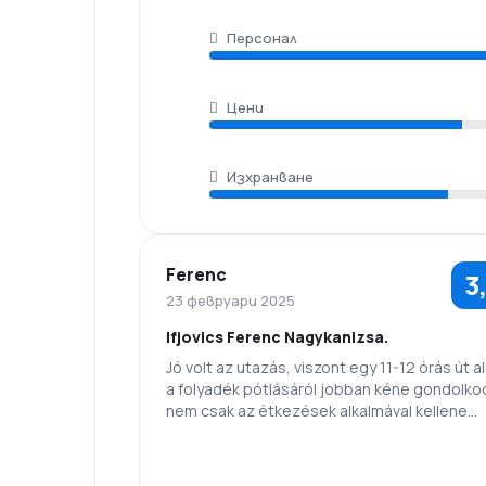
Персонал
Цени
Изхранване
Ferenc
3
23 февруари 2025
Ifjovics Ferenc Nagykanizsa.
Jó volt az utazás, viszont egy 11-12 órás út al
a folyadék pótlásáról jobban kéne gondolkod
nem csak az étkezések alkalmával kellene
italokat felszolgálni!
4,0
Персонал
Точност