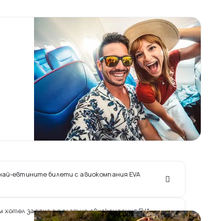
 най-евтините билети с авиокомпания EVA
ам хотел заедно с полет на авиокомпания EVA