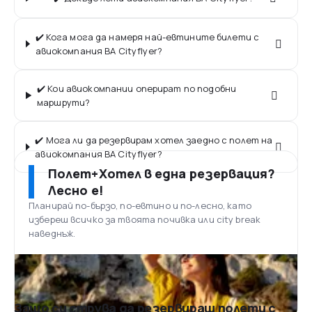
✔️ Кога мога да намеря най-евтините билети с
авиокомпания BA Cityflyer?
✔️ Кои авиокомпании оперират по подобни
маршрути?
✔️ Мога ли да резервирам хотел заедно с полет на
авиокомпания BA Cityflyer?
Полет+Хотел в една резервация?
Лесно е!
Планирай по-бързо, по-евтино и по-лесно, като
избереш всичко за твоята почивка или city break
наведнъж.
Защо си струва да резервираш полети с