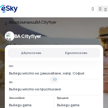
Авиокомпании
BA Cityflyer
BA Cityflyer
Двупосочен
Еднопосочен
От
До
Заминаване
Връщане