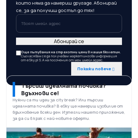
които няма да намериш другаде. Абонирай
се, за да получиш достъп до тях!
Твоят имейл адрес
Абонирай се
Още пътувания на страхотни цени в нашия бюлетин.
Съгласявам се да получавам маркетингова информация
от eSky.pl S.A на посочения от мен имейл адрес.
Покажи повече
Търсиш идеалната почивка?
Вдъхнови се!
Нужни са ти идеи за city break? Или търсиш
идеалната почивка? В eSky ще намериш изобилие от
вдъхновение всеки ден. Изтегли нашето приложение,
за да си в крак с най-новите оферти.