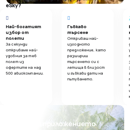
eSky?
Най-богатият
Гъвкаво
избор от
търсене
полети
Откриваш най-
За секунди
изгодното
откриваме най-
предложение, като
удобния за теб
разшириш
полет из
търсенето си с
офертите на над
летища в близост
500 авиокомпании.
и гъвкави дати на
пътуването.
Свали приложението