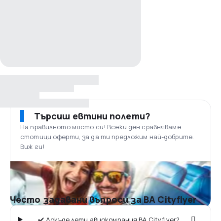
Търсиш евтини полети?
На правилното място си! Всеки ден сравняваме
стотици оферти, за да ти предложим най-добрите.
Виж ги!
Често задавани въпроси за BA Cityflyer
✔️ Докъде лети авиокомпания BA Cityflyer?