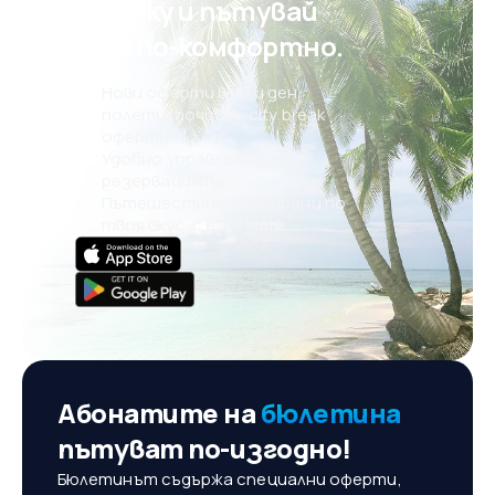
на eSky и пътувай
още по-комфортно.
Нови оферти всеки ден:
полети, почивки, city break
оферти
Удобно управление на
резервацията
Пътешествия, планирани по
твоя вкус, с eSky MAIA
Абонатите на
бюлетина
пътуват по-изгодно!
Бюлетинът съдържа специални оферти,