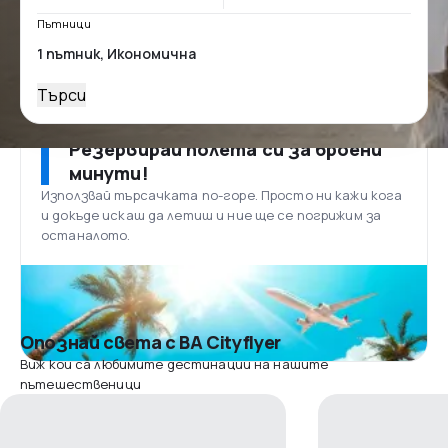
Пътници
Търси
Резервирай полета си за броени
минути!
Използвай търсачката по-горе. Просто ни кажи кога
и докъде искаш да летиш и ние ще се погрижим за
останалото.
Опознай света с BA Cityflyer
Виж кои са любимите дестинации на нашите
пътешественици