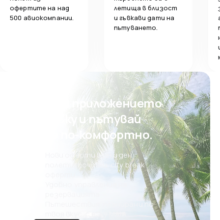
офертите на над
летища в близост
500 авиокомпании.
и гъвкави дати на
пътуването.
Свали приложението
на eSky и пътувай
още по-комфортно.
Нови оферти всеки ден:
полети, почивки, city break
оферти
Удобно управление на
резервацията
Пътешествия, планирани по
твоя вкус, с eSky MAIA