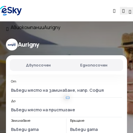
Авиокомпании
Aurigny
Aurigny
Двупосочен
Еднопосочен
От
До
Заминаване
Връщане