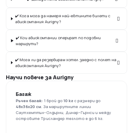
✔️ Кога мога да намеря най-евтините билети с
авиокомпания Aurigny?
✔️ Кои авиокомпании оперират по подобни
маршрути?
✔️ Мога ли да резервирам хотел заедно с полет на
авиокомпания Aurigny?
Научи повече за Aurigny
Багаж
Ръчен багаж:
1 брой до
10 кг
с размери до
48х36х20 см
. За маршрутните линии
Саутхемптън–Олдърни, Динар–Гърнси и между
островите Трисландер теглото е до 6 кг.