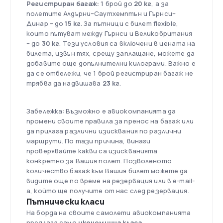
Регистриран багаж:
1 брой до
20 кг
, а за
полетите Алдърни–Саутхемптън и Гърнси–
Динар – до
15 кг
. За пътници с билет flexible,
които пътуват между Гърнси и Великобритания
– до
30 кг
. Тези условия са включени в цената на
билета, извън тях, срещу заплащане, можете да
добавите още допълнителни килограми. Важно е
да се отбележи, че 1 брой регистриран багаж не
трябва да надвишава
23 кг
.
Забележка: Възможно е авиокомпанията да
промени своите правила за пренос на багаж или
да прилага различни изисквания по различни
маршрути. По тази причина, винаги
проверявайте какви са изискванията
конкретно за Вашия полет. Позволеното
количество багаж към Вашия билет можете да
видите още по време на резервация или в e-mail-
а, който ще получите от нас след резервация.
Пътнически класи
На борда на своите самолети авиокомпанията
предлага само
икономична класа
.