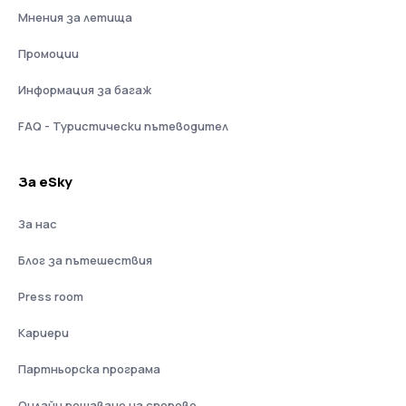
Мнения за летища
Промоции
Информация за багаж
FAQ - Туристически пътеводител
За eSky
За нас
Блог за пътешествия
Press room
Кариери
Партньорска програма
Онлайн решаване на спорове