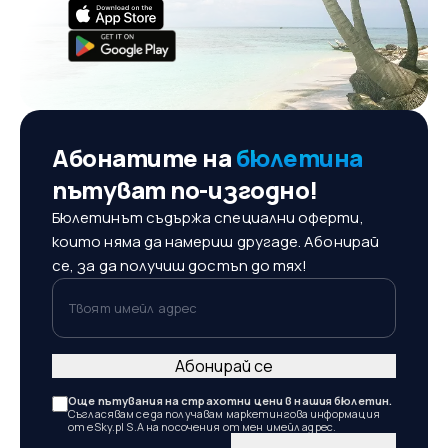
Абонатите на
бюлетина
пътуват по-изгодно!
Бюлетинът съдържа специални оферти,
които няма да намериш другаде. Абонирай
се, за да получиш достъп до тях!
Твоят имейл адрес
Абонирай се
Още пътувания на страхотни цени в нашия бюлетин.
Съгласявам се да получавам маркетингова информация
от eSky.pl S.A на посочения от мен имейл адрес.