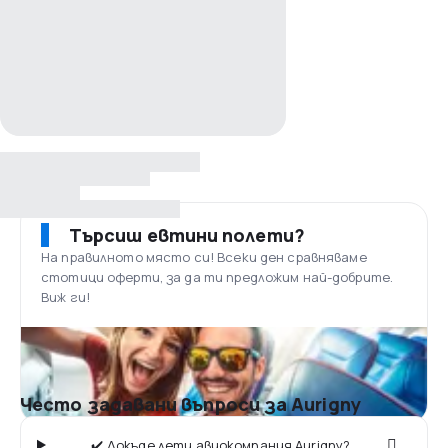
Търсиш евтини полети?
На правилното място си! Всеки ден сравняваме
стотици оферти, за да ти предложим най-добрите.
Виж ги!
Често задавани въпроси за Aurigny
✔️ Докъде лети авиокомпания Aurigny?