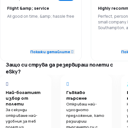
Flight &amp; service
Highly recom
3,5
Цени
All good on time, &amp; hassle free
Perfect, person
small company.
4,2
Комфорт на пътуване
Southampton, as
5,0
Персонал
passengers and
3,9
earlier than sc
Обслужване на багаж
Персонал
5,0
Точност
time, we were a
therefore arrive
Покажи детайлите
По
2,7
Изхранване
Точност
sure that was a
5,0
Полетни връзки
holidaymakers o
Защо си струва да резервираш полети с
home. All staff
Полетни връ
5,0
eSky?
Цени
friendly while st
the job.
Цени
5,0
Комфорт на пътуване
On return journ
issues with fog 
Най-богатият
Гъвкаво
Комфорт на 
I witnessed staf
избор от
търсене
could to link u
полети
Откриваш най-
other routes/tr
Обслужване 
За секунди
изгодното
they didn't miss
откриваме най-
предложение, като
удобния за теб
разшириш
полет из
търсенето си с