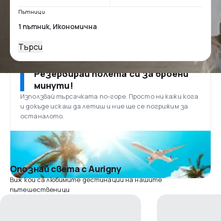
Пътници
Търси
Резервирай полета си за броени
минути!
Използвай търсачката по-горе. Просто ни кажи кога
и докъде искаш да летиш и ние ще се погрижим за
останалото.
Опознай света с Aurigny
Виж кои са любимите дестинации на нашите
пътешественици