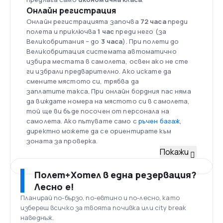
Онлайн регистрация
Онлайн регистрацията започва
72 часа
преди
полета и приключва
1 час
преди него (за
Великобритания – до
3 часа
). При полети до
Великобритация системата автоматично
избира местата в самолета, освен ако не сте
ги избрали предварително. Ако искате да
смените мястото си, трябва да
заплатите такса. При онлайн бордния пас няма
да виждате номера на мястото си в самолета,
той ще ви бъде посочен от персонала на
самолета. Ако пътувате само с
ръчен багаж
,
директно можете да се ориентирате към
зоната за проверка.
Флот
Покажи
Към 2017 г. компанията управлява флот от
11
самолета
– 1 брой 48-местен
ATR
42-500, 2 броя
Полет+Хотел в една резервация?
72-местни ATR 72-500, 4 броя 15-местни
Britten-
Лесно е!
Norman Trislander
, 2 броя 19-местни
Dornier
Do
Планирай по-бързо, по-евтино и по-лесно, като
228, 1 брой
RUAG Aviation
Do 228 NG и 1 брой 122-
избереш всичко за твоята почивка или city break
местен
Embraer
195.
наведнъж.