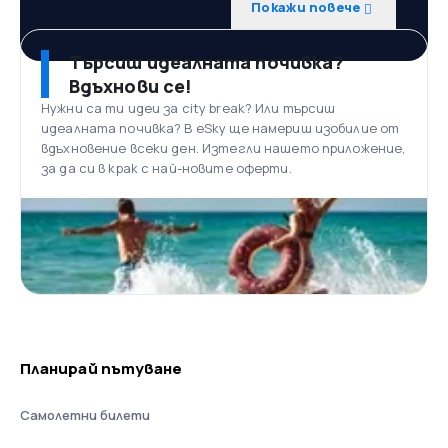
Покажи повече
Търсиш идеалната почивка?
Вдъхнови се!
Нужни са ти идеи за city break? Или търсиш
идеалната почивка? В eSky ще намериш изобилие от
вдъхновение всеки ден. Изтегли нашето приложение,
за да си в крак с най-новите оферти.
Планирай пътуване
Самолетни билети