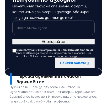
Бюлетинът съдържа специални оферти,
които няма да намериш другаде. Абонирай
се, за да получиш достъп до тях!
Твоят имейл адрес
Абонирай се
Още пътувания на страхотни цени в нашия бюлетин.
Съгласявам се да получавам маркетингова информация
от eSky.pl S.A на посочения от мен имейл адрес.
Покажи повече
Търсиш идеалната почивка?
Вдъхнови се!
Нужни са ти идеи за city break? Или търсиш
идеалната почивка? В eSky ще намериш изобилие от
вдъхновение всеки ден. Изтегли нашето приложение,
за да си в крак с най-новите оферти.