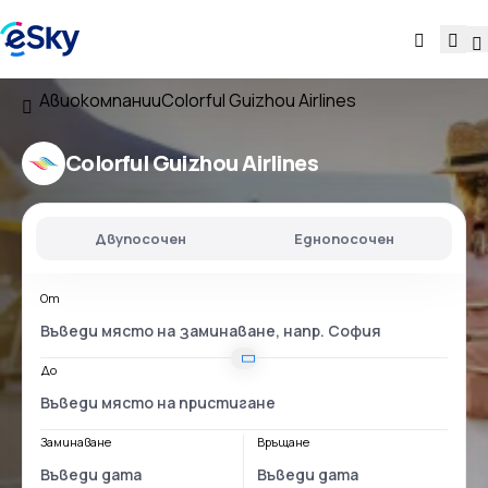
Авиокомпании
Colorful Guizhou Airlines
Colorful Guizhou Airlines
Двупосочен
Еднопосочен
От
До
Заминаване
Връщане