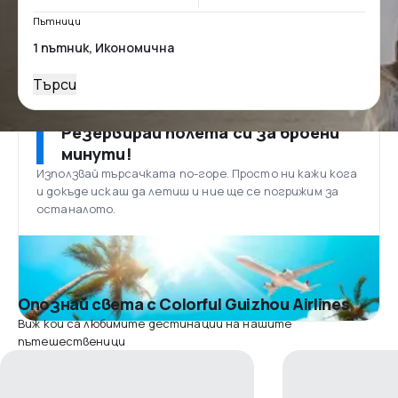
Пътници
Търси
Резервирай полета си за броени
минути!
Използвай търсачката по-горе. Просто ни кажи кога
и докъде искаш да летиш и ние ще се погрижим за
останалото.
Опознай света с Colorful Guizhou Airlines
Виж кои са любимите дестинации на нашите
пътешественици