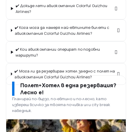
✔️ Докъде лети авиокомпания Colorful Guizhou
Airlines?
✔️ Кога мога да намеря най-евтините билети с
авиокомпания Colorful Guizhou Airlines?
✔️ Кои авиокомпании оперират по подобни
маршрути?
✔️ Мога ли да резервирам хотел заедно с полет на
авиокомпания Colorful Guizhou Airlines?
Полет+Хотел в една резервация?
Лесно е!
Планирай по-бързо, по-евтино и по-лесно, като
избереш всичко за твоята почивка или city break
наведнъж.