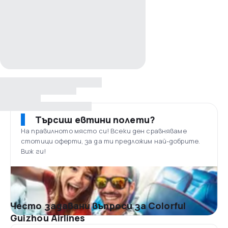
Търсиш евтини полети?
На правилното място си! Всеки ден сравняваме
стотици оферти, за да ти предложим най-добрите.
Виж ги!
Често задавани въпроси за Colorful
Guizhou Airlines