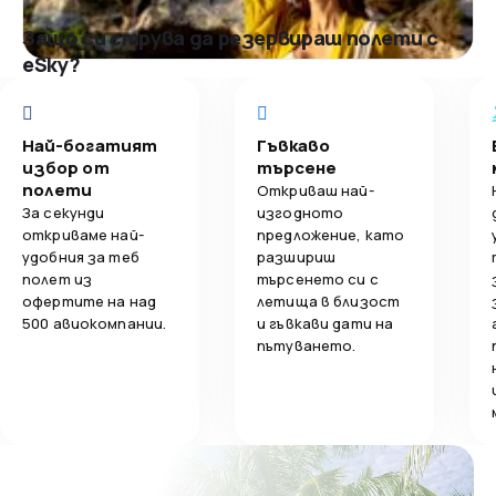
Защо си струва да резервираш полети с
eSky?
Най-богатият
Гъвкаво
избор от
търсене
полети
Откриваш най-
За секунди
изгодното
откриваме най-
предложение, като
удобния за теб
разшириш
полет из
търсенето си с
офертите на над
летища в близост
500 авиокомпании.
и гъвкави дати на
пътуването.