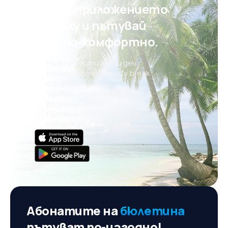
Свали приложението
на eSky и пътувай
още по-комфортно.
Нови оферти всеки ден:
полети, почивки, city break
оферти
Удобно управление на
резервацията
Пътешествия, планирани по
твоя вкус, с eSky MAIA
Абонатите на
бюлетина
пътуват по-изгодно!