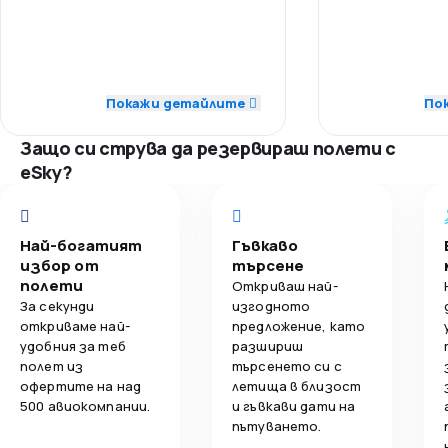
3,5
Комфорт на пътуване
5,0
Точност
Точност
4,5
Обслужване на багаж
5,0
Полетни връзки
Полетни връ
Покажи детайлите
По
4,0
Изхранване
5,0
Цени
Цени
Защо си струва да резервираш полети с
eSky?
3,0
Комфорт на пътуване
Комфорт на 
5,0
Обслужване на багаж
Обслужване 
Най-богатият
Гъвкаво
избор от
търсене
Изхранване
полети
Откриваш най-
За секунди
изгодното
откриваме най-
предложение, като
удобния за теб
разшириш
полет из
търсенето си с
офертите на над
летища в близост
500 авиокомпании.
и гъвкави дати на
пътуването.