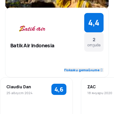
Мнения
4,4
2
Batik Air Indonesia
отзива
4,5
Персонал
Покажи детайлите
4,5
Точност
Claudiu Dan
ZAC
4,6
4,5
Полетни връзки
25 август 2024
18 януари 2020
5,0
Цени
5,0
Персонал
Персонал