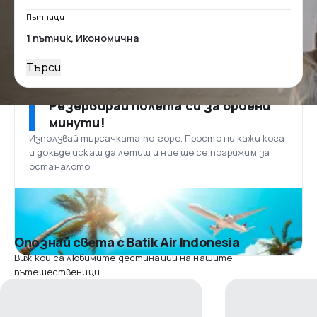
Пътници
Търси
Резервирай полета си за броени
минути!
Използвай търсачката по-горе. Просто ни кажи кога
и докъде искаш да летиш и ние ще се погрижим за
останалото.
Опознай света с Batik Air Indonesia
Виж кои са любимите дестинации на нашите
пътешественици