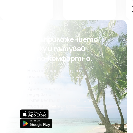
Свали приложението
на eSky и пътувай
още по-комфортно.
Нови оферти всеки ден:
полети, почивки, city break
оферти
Удобно управление на
резервацията
Пътешествия, планирани по
твоя вкус, с eSky MAIA