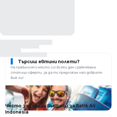
Търсиш евтини полети?
На правилното място си! Всеки ден сравняваме
стотици оферти, за да ти предложим най-добрите.
Виж ги!
Често задавани въпроси за Batik Air
Indonesia