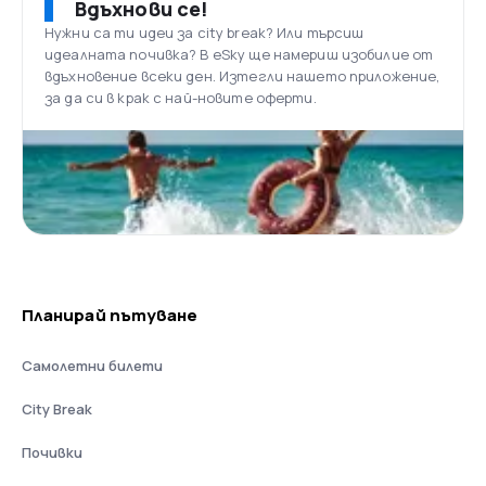
Вдъхнови се!
Нужни са ти идеи за city break? Или търсиш
идеалната почивка? В eSky ще намериш изобилие от
вдъхновение всеки ден. Изтегли нашето приложение,
за да си в крак с най-новите оферти.
Планирай пътуване
Самолетни билети
City Break
Почивки