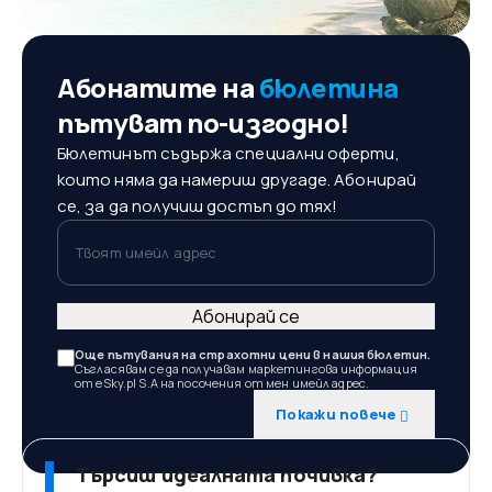
Абонатите на
бюлетина
пътуват по-изгодно!
Бюлетинът съдържа специални оферти,
които няма да намериш другаде. Абонирай
се, за да получиш достъп до тях!
Твоят имейл адрес
Абонирай се
Още пътувания на страхотни цени в нашия бюлетин.
Съгласявам се да получавам маркетингова информация
от eSky.pl S.A на посочения от мен имейл адрес.
Покажи повече
Търсиш идеалната почивка?