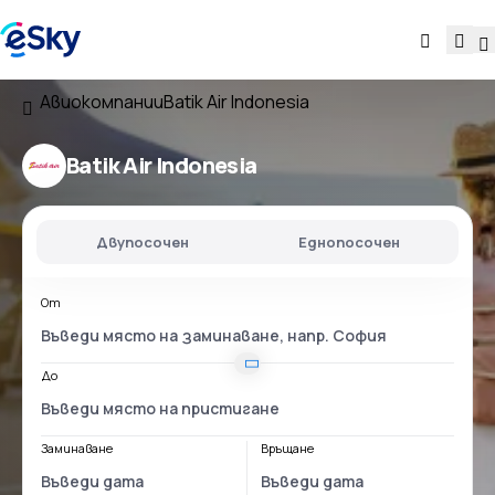
Авиокомпании
Batik Air Indonesia
Batik Air Indonesia
Двупосочен
Еднопосочен
От
До
Заминаване
Връщане