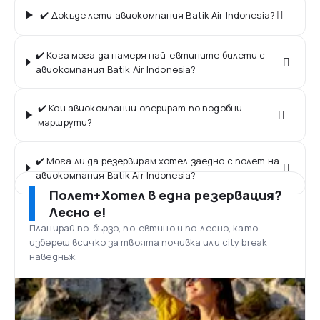
✔️ Докъде лети авиокомпания Batik Air Indonesia?
✔️ Кога мога да намеря най-евтините билети с
авиокомпания Batik Air Indonesia?
✔️ Кои авиокомпании оперират по подобни
маршрути?
✔️ Мога ли да резервирам хотел заедно с полет на
авиокомпания Batik Air Indonesia?
Полет+Хотел в една резервация?
Лесно е!
Планирай по-бързо, по-евтино и по-лесно, като
избереш всичко за твоята почивка или city break
наведнъж.