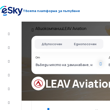
Твоята платформа за пътуване
Авиокомпании
LEAV Aviation
Полет+Хотел
Двупосочен
Еднопосочен
Самолетни
билети
От
Почивки
Лято
2026
LEAV Aviatio
Зима
2026/27
Last
minute