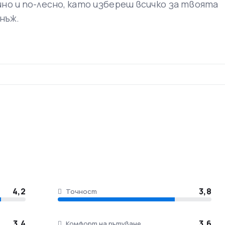
ино и по-лесно, като избереш всичко за твоята
днъж.
а бъдат изпратени към авиокомпанията най-малко 48 час
онни и мобилни устройства, но само ако те са включени 
4,2
3,8
Точност
3,4
3,6
Комфорт на пътуване