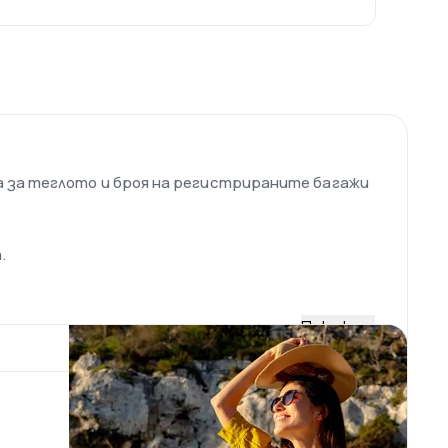
а за теглото и броя на регистрираните багажи
.
Покажи
 Boeing 737-800.
а на 24 км западно от центъра на града и се
а да обслужва над 37 млн. пътници. Летището
вътрешните полета, а Т2 международните.