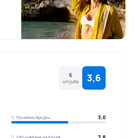
а преди полетите, тръгващи от Истанбул, и 54
на самолетен режим.
6
3,6
отзива
3,0
Полетни връзки
3,8
Обслужване на багаж