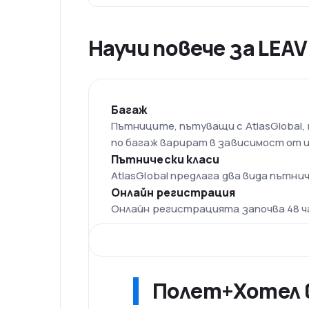
Научи повече за LEAV
Багаж
Пътниците, пътуващи с AtlasGlobal,
по багаж варират в зависимост от 
Пътнически класи
AtlasGlobal предлага два вида пътни
Онлайн регистрация
Онлайн регистрацията започва 48 ча
Флот
Към 2018 г. AtlasGlobul разполага с
23
Базово летище на авиокомпани
Основното летище, което обслужва И
Полет+Хотел в
нарежда на 8-мо място сред най-нат
има 4 терминала, един товерен, как