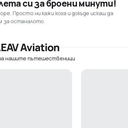
лета си за броени минути!
ре. Просто ни кажи кога и докъде искаш да
м за останалото.
EAV Aviation
 на нашите пътешественици