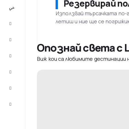
Резервирай по
All-
inclusive
Използвай търсачката по-го
летиш и ние ще се погрижи
City
Break
Настаняване
Опознай света с L
Оферти
Виж кои са любимите дестинации
Завърши
пътуването
Съвети и
вдъхновение
Обслужване
на клиенти