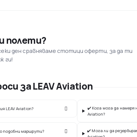
и полети?
секи ден сравняваме стотици оферти, за да ти
ж ги!
си за LEAV Aviation
✔️ Кога мога да намеря
я LEAV Aviation?
Aviation?
✔️ Мога ли да резервир
по подобни маршрути?
Aviation?