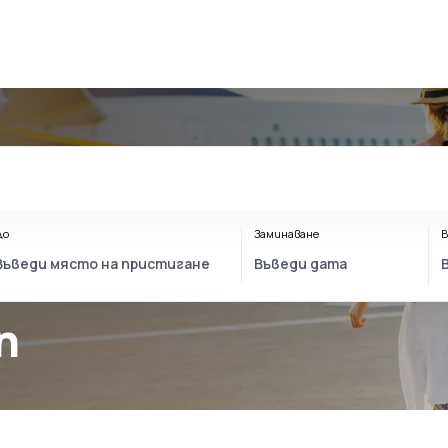
До
Заминаване
В
n