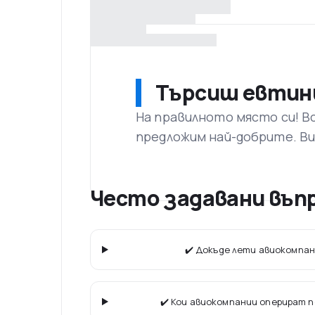
Търсиш евтин
На правилното място си! В
предложим най-добрите. Ви
Често задавани въпро
✔️ Докъде лети авиокомпани
✔️ Кои авиокомпании оперират 