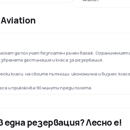
 Aviation
 могат да получат безплатен ръчен багаж. Ограниченият
избраната дестинация и класа за резервация.
чески класи на своите пътници: икономична и бизнес класа
са и приключва 90 минути преди полета.
 самолета
- Airbus A319-100, A320-200, A321-100, A321-200 и
ята
станбул и в частност AtlasGlobul е Ататюрк. То се намир
 една резервация? Лесно е!
оварените летища в света през 2011 г. То има капацитет
то и специални чартърни автобусни линии. Т1 обслужва 