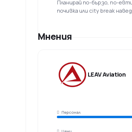
Планирай по-бързо, по-евт
Храна на борда
почивка или city break наве
Специални заявки за храна трябва д
часа преди други полети.
Допълнителни услуги
Мнения
Разрешено е изполвзането на електр
LEAV Aviation
Персонал
Цени