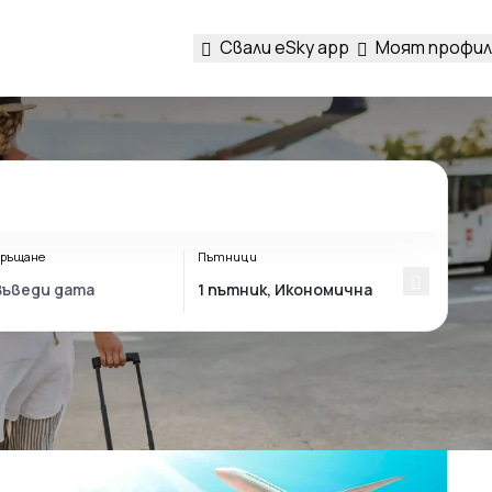
Свали eSky app
Моят профил
ръщане
Пътници