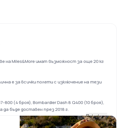
.
нове на Miles&More имат възможност за още 20 кг
ична е за всички полети с изключение на тези
37-800 (4 броя), Bombardier Dash 8 Q400 (10 броя),
ва да бъде доставен през 2018 г.
Покажи
тут в страната. Намира се на 6 км от град