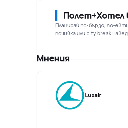
Люксембург. През 2015 г. оттук пре
натовареност. Седалище е освен на L
Полет+Хотел в
Храна на борда
Храната, която се предлага на борда
Планирай по-бързо, по-евт
това в икономична. Компанията се е 
почивка или city break наве
напитки.
Мнения
Luxair