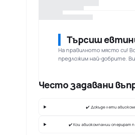
Търсиш евтин
На правилното място си! В
предложим най-добрите. Ви
Често задавани въпр
✔️ Докъде лети авиоком
✔️ Кои авиокомпании оперират 