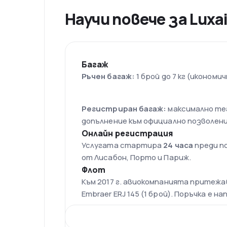
Научи повече за Luxai
Багаж
Ръчен багаж:
1 брой до 7 кг (икономич
Регистриран багаж:
максимално тегл
допълнение към официално позволен
Онлайн регистрация
Услугата стартира
24 часа
преди п
от Лисабон, Порто и Париж.
Флот
Към 2017 г. авиокомпанията притеж
Embraer ERJ 145 (1 брой). Поръчка е н
Базово летище на авиокомпани
Luxembourg Findel Airport е основно