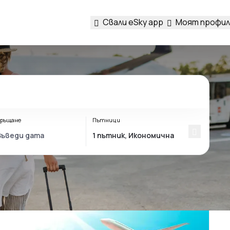
Свали eSky app
Моят профил
ръщане
Пътници