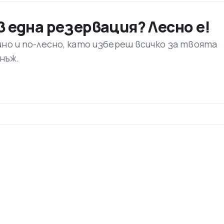
минават близо
2,7 милиона пътници
. През 2010 г. е на 2
uxair, така и на карго компанията
Cargolux
.
 една резервация? Лесно е!
 на самолетите, е с местни продукти и с високо качество
ино и по-лесно, като избереш всичко за твоята
погрижила да снабди всички пътници с вкусни закуски, ос
днъж.