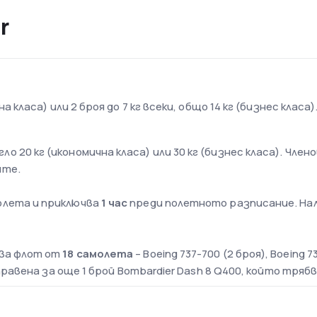
r
на класа) или 2 броя до 7 кг всеки, общо 14 кг (бизнес класа)
о 20 кг (икономична класа) или 30 кг (бизнес класа). Чле
ите.
олета и приключва
1 час
преди полетното разписание. Нал
ава флот от
18 самолета
– Boeing 737-700 (2 броя), Boeing 7
аправена за още 1 брой Bombardier Dash 8 Q400, който тряб
ята
то летище в Люксембург и единствено с международен ста