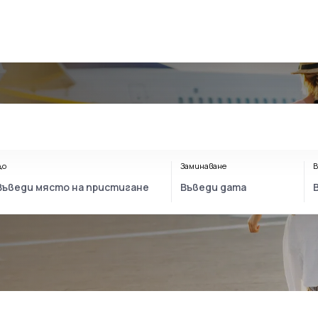
До
Заминаване
В