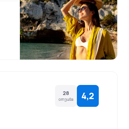
8-ма позиция сред европейските летища по
. Разнообразието в бизнес класа е по-голямо от
новни ястия и десерти, както и освежаващи
28
4,2
отзива