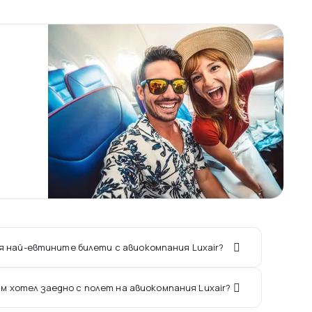
ря най-евтините билети с авиокомпания Luxair?
ам хотел заедно с полет на авиокомпания Luxair?