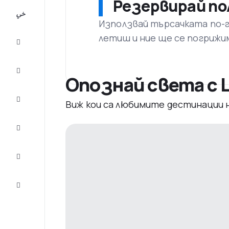
Резервирай по
All-
inclusive
Използвай търсачката по-го
летиш и ние ще се погрижи
City
Break
Настаняване
Опознай света с L
Оферти
Виж кои са любимите дестинации
Завърши
пътуването
Съвети и
вдъхновение
Обслужване
на клиенти