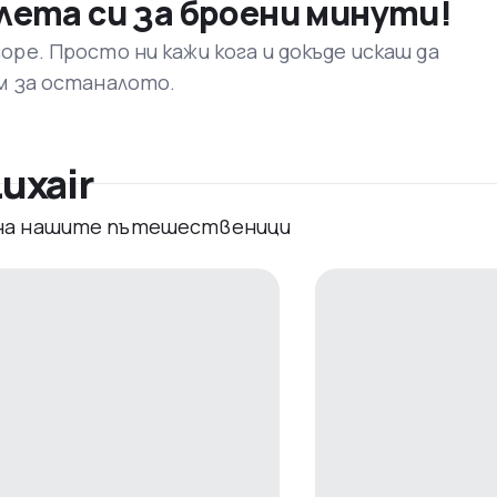
лета си за броени минути!
ре. Просто ни кажи кога и докъде искаш да
м за останалото.
uxair
 на нашите пътешественици