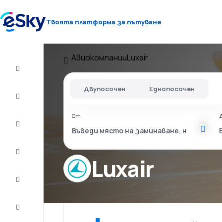
Твоята платформа за пътуване
Авиокомпании
Luxair
Полет+Хотел
Двупосочен
Еднопосочен
Самолетни
билети
От
Почивки
Лято
2026
Luxair
Зима
2026/27
Last
minute