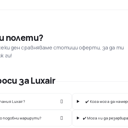
и полети?
секи ден сравняваме стотици оферти, за да ти
ж ги!
оси за Luxair
пания Luxair?
✔️ Кога мога да наме
по подобни маршрути?
✔️ Мога ли да резервир