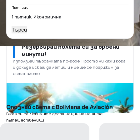
Пътници
Търси
Резервирай полета си за броени
минути!
Използвай търсачката по-горе. Просто ни кажи кога
и докъде искаш да летиш и ние ще се погрижим за
останалото.
Опознай света с Boliviana de Aviación
Виж кои са любимите дестинации на нашите
пътешественици