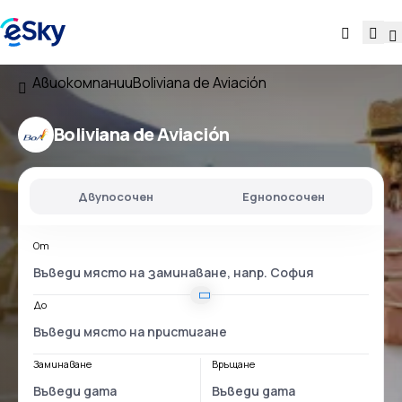
Авиокомпании
Boliviana de Aviación
Boliviana de Aviación
Двупосочен
Еднопосочен
От
До
Заминаване
Връщане