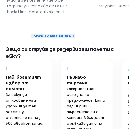
Mucha demora en el vuelo de
regreso y la conexión de La Paz
Muy bien , aten
3,9
Комфорт на пътуване
hacia Lima. Y el aterrizaje en el
vuelo de regreso a Lima fue muy
4,0
brusco. Por último regresamos con
Обслужване на багаж
4,0
Персонал
dos maletas con los cierres rotos
!!!.
Покажи детайлите
3,1
Изхранване
1,0
Точност
Защо си струва да резервираш полети с
2,0
Полетни връзки
eSky?
3,0
Цени
Най-богатият
Гъвкаво
3,0
Комфорт на пътуване
избор от
търсене
полети
Откриваш най-
1,0
Обслужване на багаж
За секунди
изгодното
откриваме най-
предложение, като
удобния за теб
разшириш
2,0
Изхранване
полет из
търсенето си с
офертите на над
летища в близост
500 авиокомпании.
и гъвкави дати на