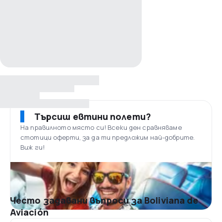
Търсиш евтини полети?
На правилното място си! Всеки ден сравняваме
стотици оферти, за да ти предложим най-добрите.
Виж ги!
Често задавани въпроси за Boliviana de
Aviación