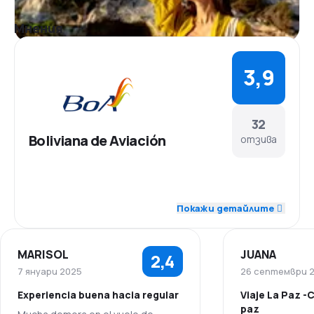
На борда на самолета можете да избереме
между разнообразни храни и наппитки срещу
Мнения
допълнително заплащане. Ако имате нужда от
специална храна, можете да направите заявка
за вегетариански, безглутеново, детско меню
3,9
най-късно 48 часа преди полета.
Допълнителни услуги
Като забавление по време на полета, Boliviana
32
de Aviación предлага филми и списания.
Boliviana de Aviación
отзива
4,2
Персонал
Покажи детайлите
3,8
Точност
MARISOL
JUANA
2,4
3,9
Полетни връзки
7 януари 2025
26 септември 
Experiencia buena hacia regular
Viaje La Paz -
3,9
Цени
paz