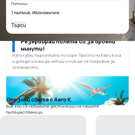
Пътници
Търси
Резервирай полета си за броени
минути!
Използвай търсачката по-горе. Просто ни кажи кога
и докъде искаш да летиш и ние ще се погрижим за
останалото.
Опознай света с Aero K
Виж кои са любимите дестинации на нашите
пътешественици