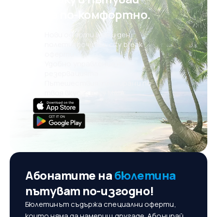
още по-комфортно.
Нови оферти всеки ден:
полети, почивки, city break
оферти
Удобно управление на
резервацията
Пътешествия, планирани по
твоя вкус, с eSky MAIA
Абонатите на
бюлетина
пътуват по-изгодно!
Бюлетинът съдържа специални оферти,
които няма да намериш другаде. Абонирай