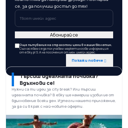
се, за да получиш достъп до тях!
Твоят имейл адрес
Абонирай се
Още пътувания на страхотни цени в нашия бюлетин.
Съгласявам се да получавам маркетингова информация
от eSky.pl S.A на посочения от мен имейл адрес.
Покажи повече
Търсиш идеалната почивка?
Вдъхнови се!
Нужни са ти идеи за city break? Или търсиш
идеалната почивка? В eSky ще намериш изобилие от
вдъхновение всеки ден. Изтегли нашето приложение,
за да си в крак с най-новите оферти.