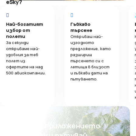
eSky?
Най-богатият
Гъвкаво
избор от
търсене
полети
Откриваш най-
За секунди
изгодното
откриваме най-
предложение, като
удобния за теб
разшириш
полет из
търсенето си с
офертите на над
летища в близост
500 авиокомпании.
и гъвкави дати на
пътуването.
Свали приложението
на eSky и пътувай