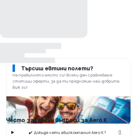
Търсиш евтини полети?
На правилното място си! Всеки ден сравняваме
стотици оферти, за да ти предложим най-добрите.
Виж ги!
Често задавани въпроси за Aero K
✔️ Докъде лети авиокомпания Aero K?