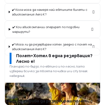
✔️ Кога мога да намеря най-евтините билети с
авиокомпания Aero K?
✔️ Кои авиокомпании оперират по подобни
маршрути?
✔️ Мога ли да резервирам хотел заедно с полет на
авиокомпания Aero K?
Полет+Хотел в една резервация?
Лесно е!
Планирай по-бързо, по-евтино и по-лесно, като
избереш всичко за твоята почивка или city break
наведнъж.
Защо си струва да резервираш полети с