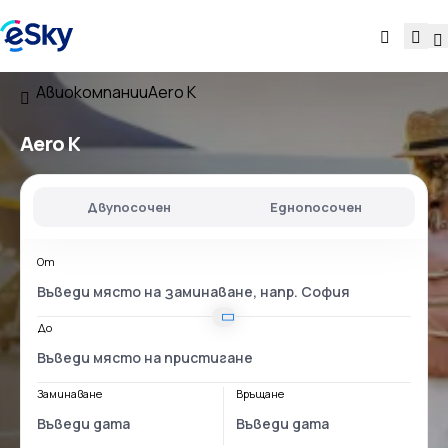
Авиокомпании
Aero K
Aero K
Двупосочен
Еднопосочен
От
До
Заминаване
Връщане