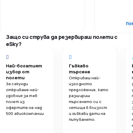
Персонал
3,8
Обслужване на багаж
Точност
По
1,0
Изхранване
Полетни връ
Защо си струва да резервираш полети с
eSky?
Цени
Комфорт на 
Най-богатият
Гъвкаво
избор от
търсене
полети
Обслужване 
Откриваш най-
За секунди
изгодното
откриваме най-
предложение, като
удобния за теб
разшириш
полет из
търсенето си с
офертите на над
летища в близост
500 авиокомпании.
и гъвкави дати на
пътуването.