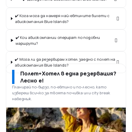
✔️ Кога мога да намеря най-евтините билети с
авиокомпания Blue Islands?
✔️ Кои авиокомпании оперират по подобни
маршрути?
✔️ Мога ли да резервирам хотел заедно с полет на
авиокомпания Blue Islands?
Полет+Хотел в една резервация?
Лесно е!
Планирай по-бързо, по-евтино и по-лесно, като
избереш всичко за твоята почивка или city break
наведнъж.
Мнения