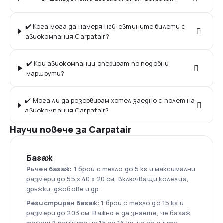
✔️ Кога мога да намеря най-евтините билети с
авиокомпания Carpatair?
✔️ Кои авиокомпании оперират по подобни
маршрути?
✔️ Мога ли да резервирам хотел заедно с полет на
авиокомпания Carpatair?
Научи повече за Carpatair
Багаж
Ръчен багаж:
1 брой с тегло до 5 кг и максимални
размери до 55 х 40 х 20 см, включващи колелца,
дръжки, джобове и др.
Регистриран багаж:
1 брой с тегло до 15 кг и
размери до 203 см. Важно е да знаете, че багаж,
тежащ в рамките на 15 до 16 кг, не се счита