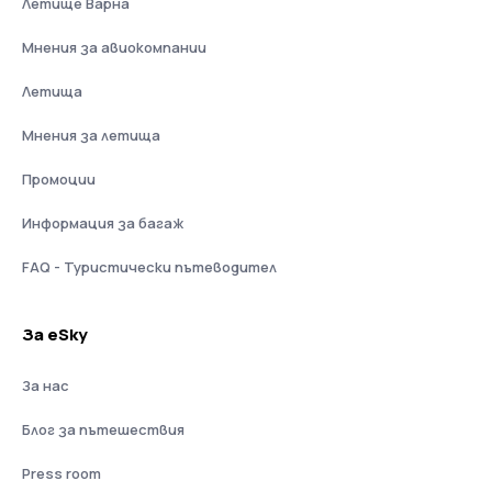
Летище Варна
Мнения за авиокомпании
Летища
Мнения за летища
Промоции
Информация за багаж
FAQ - Туристически пътеводител
За eSky
За нас
Блог за пътешествия
Press room