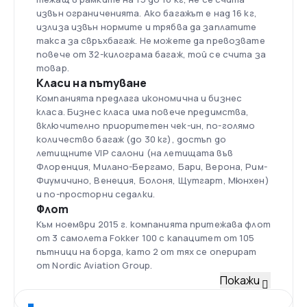
извън ограниченията. Ако багажът е над 16 кг,
излиза извън нормите и трябва да заплатите
такса за свръхбагаж. Не можете да превозвате
повече от 32-килограма багаж, той се счита за
товар.
Класи на пътуване
Компанията предлага икономична и бизнес
класа. Бизнес класа има повече предимства,
включително приоритетен чек-ин, по-голямо
количество багаж (до 30 кг), достъп до
летищните VIP салони (на летищата във
Флоренция, Милано-Бергамо, Бари, Верона, Рим-
Фиумичино, Венеция, Болоня, Щутгарт, Мюнхен)
и по-просторни седалки.
Флот
Към ноември 2015 г. компанията притежава флот
от 3 самолета Fokker 100 с капацитет от 105
пътници на борда, като 2 от тях се оперират
от Nordic Aviation Group.
Базово летище
Покажи
Timișoara "Traian Vuia" International е