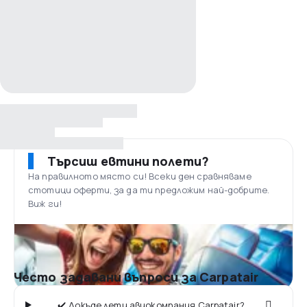
Търсиш евтини полети?
На правилното място си! Всеки ден сравняваме
стотици оферти, за да ти предложим най-добрите.
Виж ги!
Често задавани въпроси за Carpatair
✔️ Докъде лети авиокомпания Carpatair?