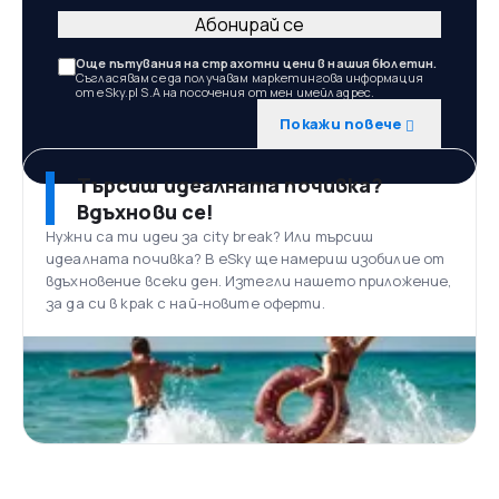
Абонирай се
Още пътувания на страхотни цени в нашия бюлетин.
Съгласявам се да получавам маркетингова информация
от eSky.pl S.A на посочения от мен имейл адрес.
Покажи повече
Търсиш идеалната почивка?
Вдъхнови се!
Нужни са ти идеи за city break? Или търсиш
идеалната почивка? В eSky ще намериш изобилие от
вдъхновение всеки ден. Изтегли нашето приложение,
за да си в крак с най-новите оферти.