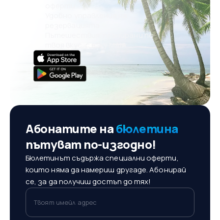
оферти
Удобно управление на
резервацията
Пътешествия, планирани по
твоя вкус, с eSky MAIA
Абонатите на
бюлетина
пътуват по-изгодно!
Бюлетинът съдържа специални оферти,
които няма да намериш другаде. Абонирай
се, за да получиш достъп до тях!
Твоят имейл адрес