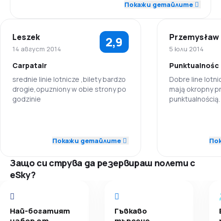
Покажи детайлите
2,0
Точност
Leszek
Przemysław
2,9
3,5
Полетни връзки
14 август 2014
5 юли 2014
Carpatair
Punktualnośc
1,5
Цени
srednie linie lotnicze ,bilety bardzo
Dobre line lotni
drogie,opuzniony w obie strony po
mają okropny p
3,5
Комфорт на пътуване
godzinie
punktualnością.
informują pasa
4,0
ewentualnych z
Обслужване на багаж
3,0
Персонал
Персонал
mogą nastąpić 
Покажи детайлите
По
2,5
Изхранване
3,0
Точност
Точност
Защо си струва да резервираш полети с
4,0
Полетни връзки
Полетни връ
eSky?
1,0
Цени
Цени
Най-богатият
Гъвкаво
3,0
Комфорт на пътуване
Комфорт на 
избор от
търсене