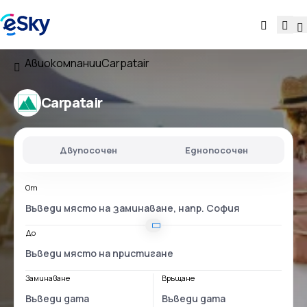
Авиокомпании
Carpatair
Carpatair
Двупосочен
Еднопосочен
От
До
Заминаване
Връщане