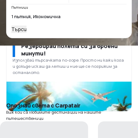
Пътници
Търси
Резервирай полета си за броени
минути!
Използвай търсачката по-горе. Просто ни кажи кога
и докъде искаш да летиш и ние ще се погрижим за
останалото.
Опознай света с Carpatair
Виж кои са любимите дестинации на нашите
пътешественици