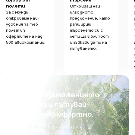
полети
Откриваш най-
4,0
Обслужване на багаж
Обслужване 
За секунди
изгодното
откриваме най-
предложение, като
удобния за теб
разшириш
2,0
Изхранване
Изхранване
полет из
търсенето си с
офертите на над
летища в близост
500 авиокомпании.
и гъвкави дати на
пътуването.
Свали приложението
на eSky и пътувай
още по-комфортно.
Нови оферти всеки ден:
полети, почивки, city break