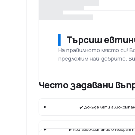
Търсиш евтин
На правилното място си! В
предложим най-добрите. Ви
Често задавани въпро
✔️ Докъде лети авиокомпани
✔️ Кои авиокомпании оперират 