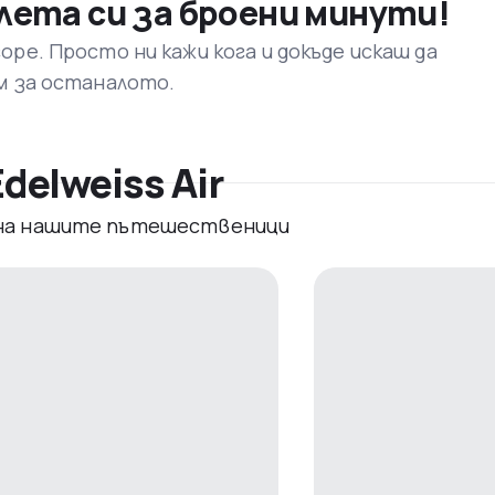
лета си за броени минути!
ре. Просто ни кажи кога и докъде искаш да
м за останалото.
delweiss Air
 на нашите пътешественици