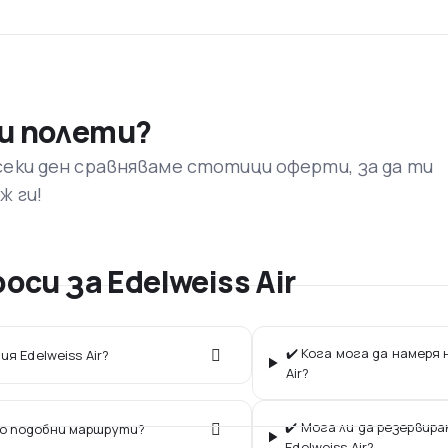
и полети?
секи ден сравняваме стотици оферти, за да ти
ж ги!
си за Edelweiss Air
✔️ Кога мога да намеря
я Edelweiss Air?
Air?
✔️ Мога ли да резервир
по подобни маршрути?
Edelweiss Air?