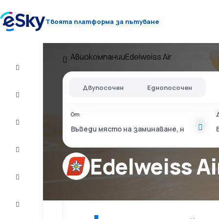
Твоята платформа за пътуване
Авиокомпании
Edelweiss Air
Полет+Хотел
Двупосочен
Еднопосочен
Самолетни
билети
От
Почивки
Лято
2026
Edelweiss Ai
Зима
2026/27
Last
minute