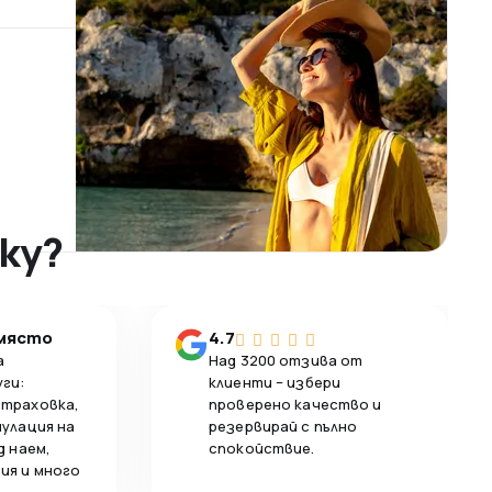
ky?
 място
4.7
а
Над 3200 отзива от
уги:
клиенти – избери
страховка,
проверено качество и
нулация на
резервирай с пълно
д наем,
спокойствие.
ия и много