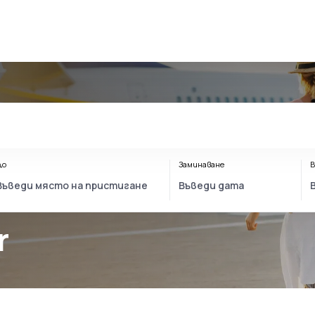
До
Заминаване
В
r