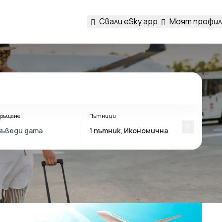
Свали eSky app
Моят профил
ръщане
Пътници