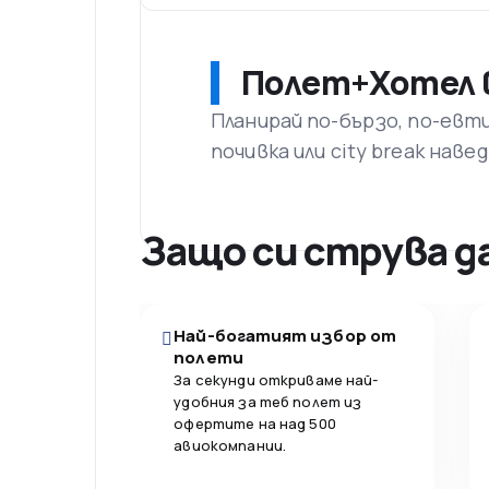
Полет+Хотел в
Планирай по-бързо, по-евт
почивка или city break наве
Защо си струва д
Най-богатият избор от
полети
За секунди откриваме най-
удобния за теб полет из
офертите на над 500
авиокомпании.