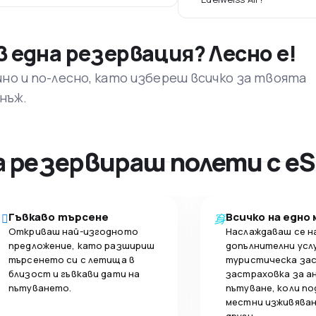
 една резервация? Лесно е!
ино и по-лесно, като избереш всичко за твоята
днъж.
а резервираш полети с eS
Гъвкаво търсене
Всичко на едно
Откриваш най-изгодното
Наслаждаваш се н
предложение, като разшириш
допълнителни усл
търсенето си с летища в
туристическа за
близост и гъвкави дати на
застраховка за а
пътуването.
пътуване, коли по
местни изживяван