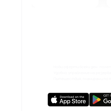
Свали приложе
и пътувай още
комфортно.
Нови оферти всеки ден: полети
Удобно управление на резерв
Пътешествия, планирани по тв