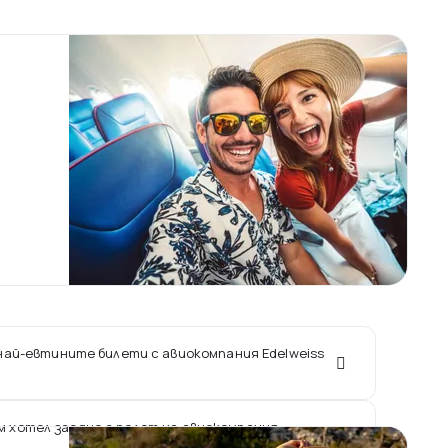
 най-евтините билети с авиокомпания Edelweiss
ам хотел заедно с полет на авиокомпания