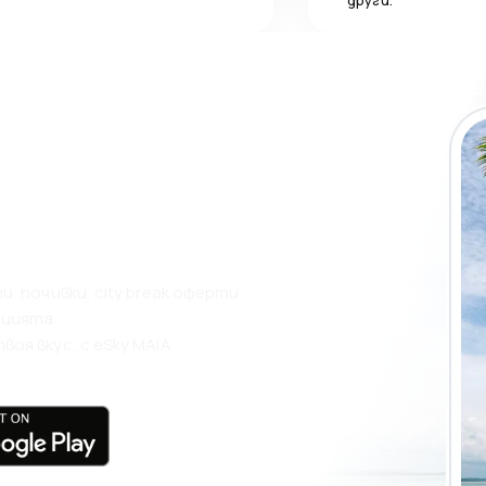
други.
нието на eSky
 по-
, почивки, city break оферти
ацията
оя вкус, с eSky MAIA