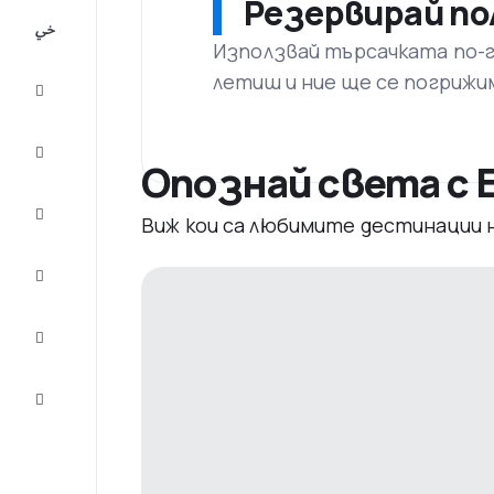
Резервирай по
All-
inclusive
Използвай търсачката по-го
летиш и ние ще се погрижи
City
Break
Настаняване
Опознай света с E
Оферти
Виж кои са любимите дестинации
Завърши
пътуването
Съвети и
вдъхновение
Обслужване
на клиенти