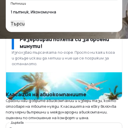
Пътници
Търси
Резервирай полета си за броени
минути!
Използвай търсачката по-горе. Просто ни кажи кога
и докъде искаш да летиш и ние ще се погрижим за
останалото.
Класация на авиокомпаниите
Сравни най-добрите авиокомпании и избери тази, която
отговаря на твоите нужди. Класацията на eSky включва
популярни вътрешни и международни авиокомпании,
оценени по отношение на комфорт и цена.
Държава