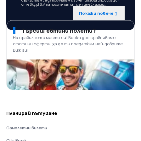
Съгласявам се да получавам маркетингова информация
от eSky.pl S.A на посочения от мен имейл адрес.
Покажи повече
Търсиш евтини полети?
На правилното място си! Всеки ден сравняваме
стотици оферти, за да ти предложим най-добрите.
Виж ги!
Планирай пътуване
Самолетни билети
City Break