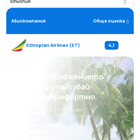
Етиопия
Авиокомпания
Обща оценка
Ethiopian Airlines
(
ET
)
4,1
Свали приложението
на eSky и пътувай
още по-комфортно.
Нови оферти всеки ден:
полети, почивки, city break
оферти
Удобно управление на
резервацията