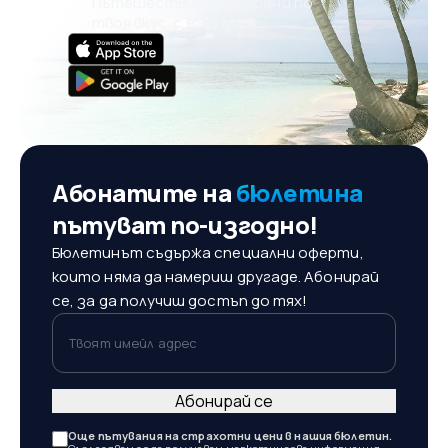
Пътешествия, планирани по
твоя вкус, с eSky MAIA
Абонатите на
бюлетина
пътуват по-изгодно!
Бюлетинът съдържа специални оферти,
които няма да намериш другаде. Абонирай
се, за да получиш достъп до тях!
Твоят имейл адрес
Абонирай се
Още пътувания на страхотни цени в нашия бюлетин.