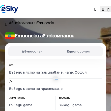
Авиокомпании
Етиопски
Етиопски aвиокомпании
Двупосочен
Еднопосочен
От
До
Заминаване
Връщане