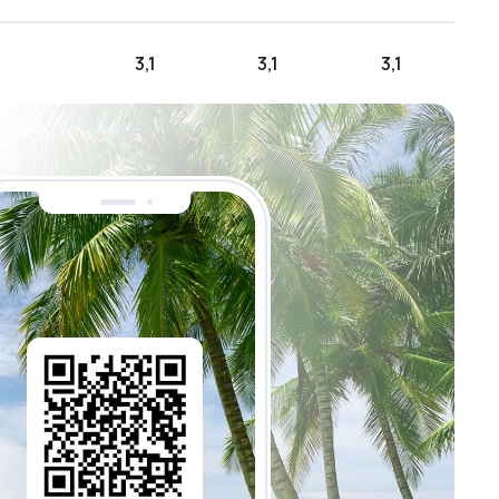
3,1
3,1
3,1