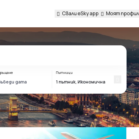
Свали eSky app
Моят профил
ръщане
Пътници