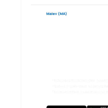
Malev
(
MA
)
Свали приложе
и пътувай още
комфортно.
Нови оферти всеки ден: полети
Удобно управление на резерв
Пътешествия, планирани по тв