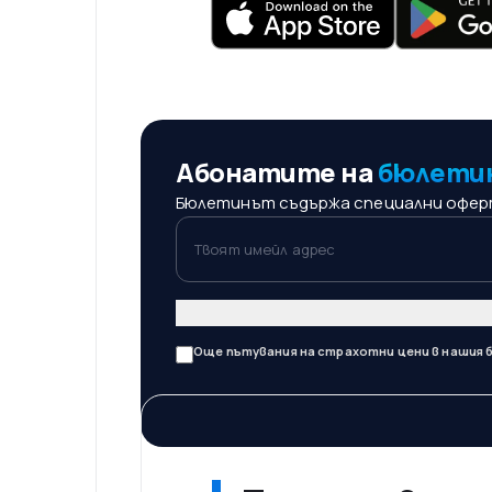
Абонатите на
бюлети
Бюлетинът съдържа специални оферти
Твоят имейл адрес
Още пътувания на страхотни цени в нашия 