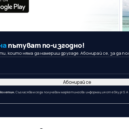
на
пътуват по-изгодно!
, които няма да намериш другаде. Абонирай се, за да по
Абонирай се
бюлетин.
Съгласявам се да получавам маркетингова информация от eSky.pl S.A 