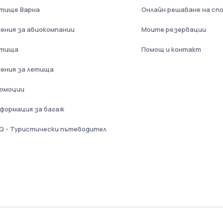
тище Варна
Онлайн решаване на сп
ения за авиокомпании
Моите резервации
етища
Помощ и контакт
ения за летища
омоции
формация за багаж
Q - Туристически пътеводител