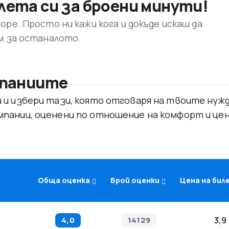
лета си за броени минути!
ре. Просто ни кажи кога и докъде искаш да
м за останалото.
мпаниите
и избери тази, която отговаря на твоите нужди
пании, оценени по отношение на комфорт и цен
Обща оценка
Брой оценки
Цена на би
4,0
14129
3,9