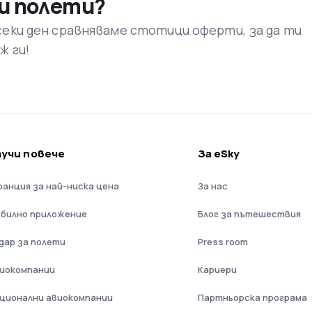
и полети?
секи ден сравняваме стотици оферти, за да ти
ж ги!
аучи повече
За eSky
ранция за най-ниска цена
За нас
билно приложение
Блог за пътешествия
дар за полети
Press room
иокомпании
Кариери
ционални авиокомпании
Партньорска програма