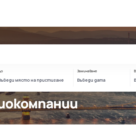
До
Заминаване
В
виокомпании