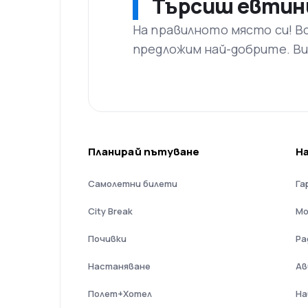
Търсиш евтин
На правилното място си! В
предложим най-добрите. Ви
Планирай пътуване
Н
Самолетни билети
Га
City Break
Мо
Почивки
Ра
Настаняване
Ав
Полет+Хотел
На