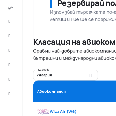
Резервирай по
All-
inclusive
Използвай търсачката по-го
летиш и ние ще се погрижи
City
Break
Настаняване
Класация на авиоко
Сравни най-добрите авиокомпании 
Оферти
вътрешни и международни авиоком
Завърши
пътуването
Държава
Унгария
Съвети и
вдъхновение
Авиокомпания
Обслужване
на клиенти
Wizz Air
(
W6
)