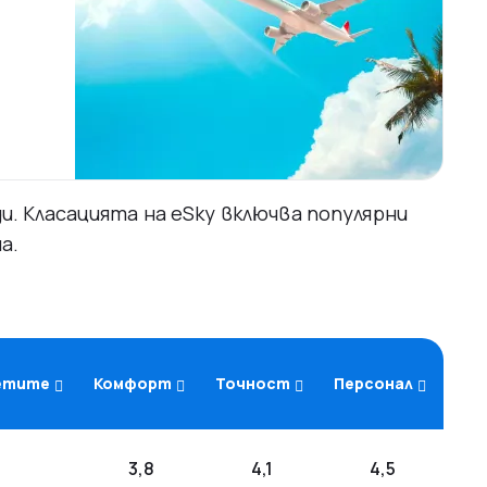
. Класацията на eSky включва популярни
а.
летите
Комфорт
Точност
Персонал
3,8
4,1
4,5