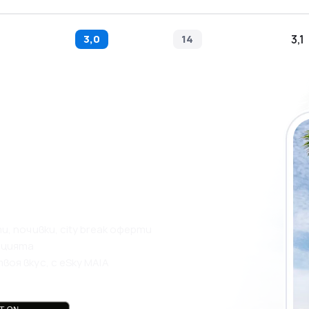
3,0
14
3,1
нието на eSky
 по-
, почивки, city break оферти
ацията
оя вкус, с eSky MAIA