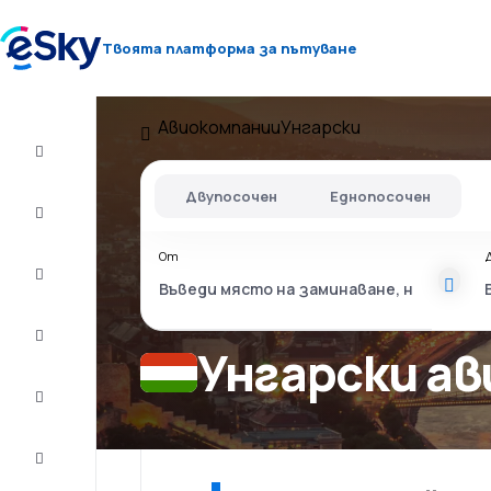
Твоята платформа за пътуване
Авиокомпании
Унгарски
Полет+Хотел
Двупосочен
Еднопосочен
Самолетни
билети
От
Почивки
Лято
2026
Унгарски a
Зима
2026/27
Last
minute