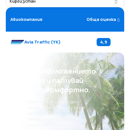
Киргизстан
Авиокомпания
Обща оценка
Avia Traffic
(
YK
)
4,9
Свали приложението
на eSky и пътувай
още по-комфортно.
Нови оферти всеки ден:
полети, почивки, city break
оферти
Удобно управление на
резервацията