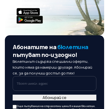
Пътешествия, планирани по
твоя вкус, с eSky MAIA
Абонатите на
бюлетина
пътуват по-изгодно!
Бюлетинът съдържа специални оферти,
които няма да намериш другаде. Абонирай
се, за да получиш достъп до тях!
Твоят имейл адрес
Абонирай се
Още пътувания на страхотни цени в нашия бюлетин.