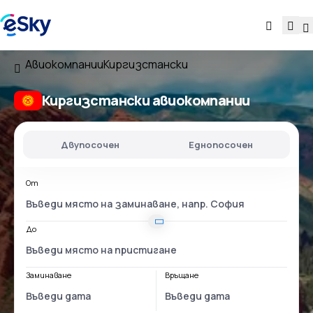
Авиокомпании
Киргизстански
Киргизстански aвиокомпании
Двупосочен
Еднопосочен
От
До
Заминаване
Връщане