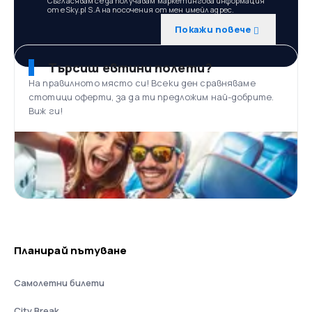
Съгласявам се да получавам маркетингова информация
от eSky.pl S.A на посочения от мен имейл адрес.
Покажи повече
Търсиш евтини полети?
На правилното място си! Всеки ден сравняваме
стотици оферти, за да ти предложим най-добрите.
Виж ги!
Планирай пътуване
Самолетни билети
City Break