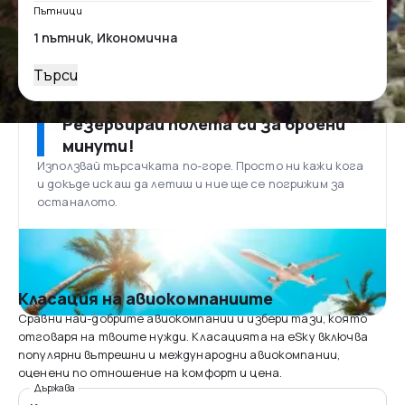
Пътници
Търси
Резервирай полета си за броени
минути!
Използвай търсачката по-горе. Просто ни кажи кога
и докъде искаш да летиш и ние ще се погрижим за
останалото.
Класация на авиокомпаниите
Сравни най-добрите авиокомпании и избери тази, която
отговаря на твоите нужди. Класацията на eSky включва
популярни вътрешни и международни авиокомпании,
оценени по отношение на комфорт и цена.
Държава