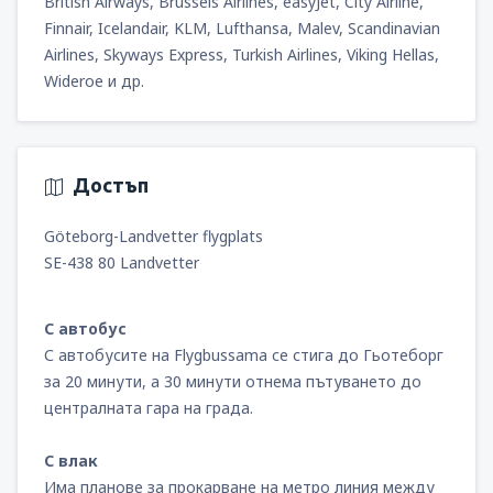
British Airways, Brussels Airlines, easyJet, City Airline,
Finnair, Icelandair, KLM, Lufthansa, Malev, Scandinavian
Airlines, Skyways Express, Turkish Airlines, Viking Hellas,
Wideroe и др.
Достъп
Göteborg-Landvetter flygplats
SE-438 80 Landvetter
С автобус
С автобусите на Flygbussama се стига до Гьотеборг
за 20 минути, а 30 минути отнема пътуването до
централната гара на града.
С влак
Има планове за прокарване на метро линия между