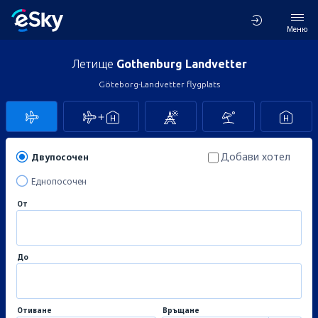
Меню
Летище
Gothenburg Landvetter
Göteborg-Landvetter flygplats
Добави хотел
Двупосочен
Еднопосочен
От
До
Отиване
Връщане