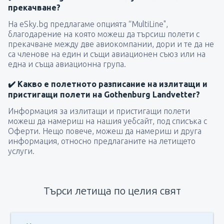
прекачване?
На eSky.bg предлагаме опцията “MultiLine",
благодарение на която можеш да търсиш полети с
прекачване между две авиокомпании, дори и те да не
са членове на един и същи авиационен съюз или на
една и съща авиационна група.
✔️ Какво е полетното разписание на излитащи и
пристигащи полети на Gothenburg Landvetter?
Информация за излитащи и пристигащи полети
можеш да намериш на нашия уебсайт, под списъка с
Оферти. Нещо повече, можеш да намериш и друга
информация, относно предлаганите на летището
услуги.
Търси летища по целия свят