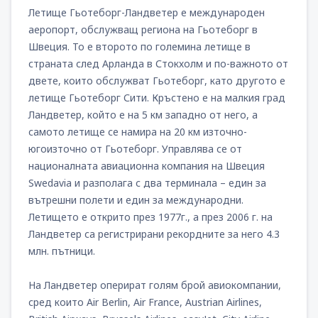
Летище Гьотеборг-Ландветер е международен
аеропорт, обслужващ региона на Гьотеборг в
От
София, Летище София
(SOF)
Швеция. То е второто по големина летище в
398
ОТ
EUR
страната след Арланда в Стокхолм и по-важното от
двете, които обслужват Гьотеборг, като другото е
летище Гьотеборг Сити. Кръстено е на малкия град
Ландветер, който е на 5 км западно от него, а
самото летище се намира на 20 км източно-
югоизточно от Гьотеборг. Управлява се от
националната авиационна компания на Швеция
Swedavia и разполага с два терминала – един за
вътрешни полети и един за международни.
Летището е открито през 1977г., а през 2006 г. на
Ландветер са регистрирани рекордните за него 4.3
млн. пътници.
На Ландветер оперират голям брой авиокомпании,
сред които Air Berlin, Air France, Austrian Airlines,