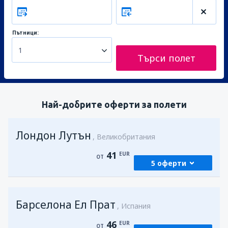
Пътници:
1
Търси полет
Най-добрите оферти за полети
Лондон Лутън
Великобритания
41
EUR
ОТ
5 оферти
От
София, Летище София
(SOF)
Барселона Ел Прат
52
Испания
ОТ
EUR
46
EUR
ОТ