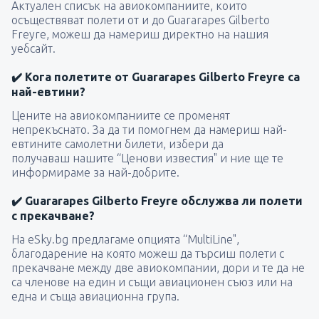
Актуален списък на авиокомпаниите, които
осъществяват полети от и до Guararapes Gilberto
Freyre, можеш да намериш директно на нашия
уебсайт.
✔️ Кога полетите от Guararapes Gilberto Freyre са
най-евтини?
Цените на авиокомпаниите се променят
непрекъснато. За да ти помогнем да намериш най-
евтините самолетни билети, избери да
получаваш нашите “Ценови известия" и ние ще те
информираме за най-добрите.
✔️ Guararapes Gilberto Freyre обслужва ли полети
с прекачване?
На eSky.bg предлагаме опцията “MultiLine",
благодарение на която можеш да търсиш полети с
прекачване между две авиокомпании, дори и те да не
са членове на един и същи авиационен съюз или на
една и съща авиационна група.