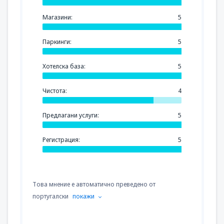
Магазини:
5
Паркинги:
5
Хотелска база:
5
Чистота:
4
Предлагани услуги:
5
Регистрация:
5
Това мнение е автоматично преведено от
португалски
покажи