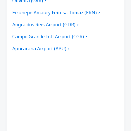
Oliveira (GVR)
Eirunepe Amaury Feitosa Tomaz (ERN)
Angra dos Reis Airport (GDR)
Campo Grande Intl Airport (CGR)
Apucarana Airport (APU)
Apui Airport (IUP)
Aracatuba Dario Guarita (ARU)
Aragarcas Airport (ARS)
Araguaina Airport (AUX)
Arapongas Airport (APX)
Araripina Airport (JAW)