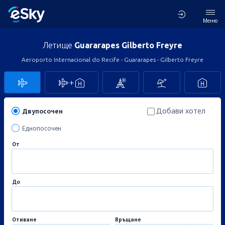
Меню
Летище
Guararapes Gilberto Freyre
Aeroporto Internacional do Recife - Guararapes - Gilberto Freyre
Добави хотел
Двупосочен
Еднопосочен
От
До
Отиване
Връщане