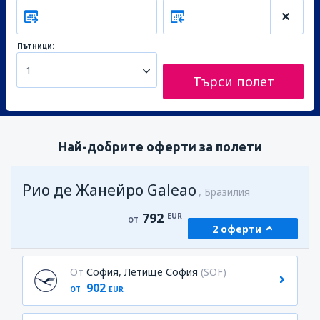
Пътници:
1
Търси полет
Най-добрите оферти за полети
Рио де Жанейро Galeao
Бразилия
792
EUR
ОТ
2 оферти
От
София, Летище София
(SOF)
902
ОТ
EUR