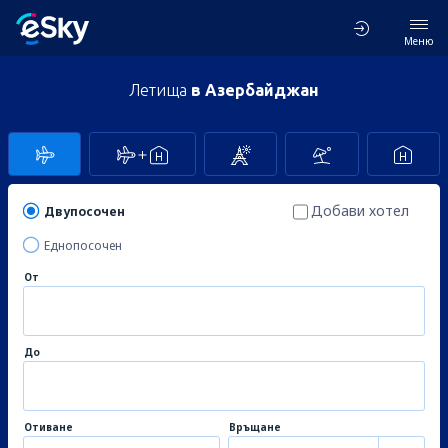
Меню
Летища
в Азербайджан
Добави хотел
Двупосочен
Еднопосочен
От
До
Отиване
Връщане