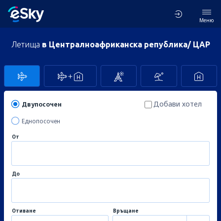
Меню
Летища
в Централноафриканска република/ ЦАР
Добави хотел
Двупосочен
Еднопосочен
От
До
Отиване
Връщане