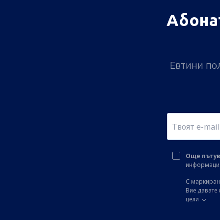
Абона
Евтини пол
Още пътув
информация 
С маркиране
Вие давате 
цели