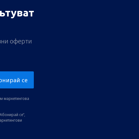
ътуват
ивни оферти
онирай се
ам маркетингова
Абонирай се“,
маркетингови