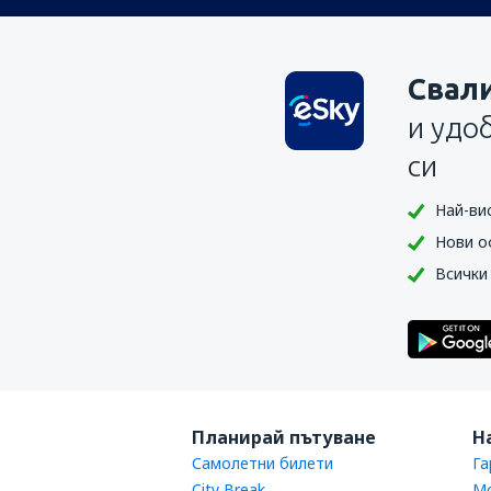
Свал
и удо
си
Най-ви
Нови о
Всички
Планирай пътуване
Н
Самолетни билети
Га
City Break
Мо