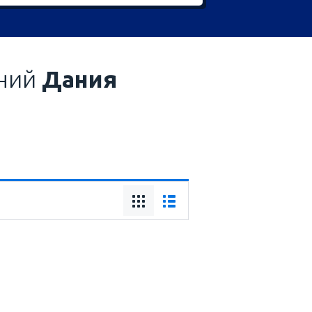
аний
Дания