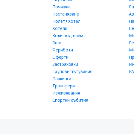
Почивки
Ра
Настаняване
Ав
Полет+Хотел
На
Хотели
Ле
Коли под наем
Мн
Яхти
Л
Фериботи
Мн
Оферти
П
Застраховки
Ин
Групови пътувания
FA
Паркинги
Трансфери
Изживявания
Спортни събития