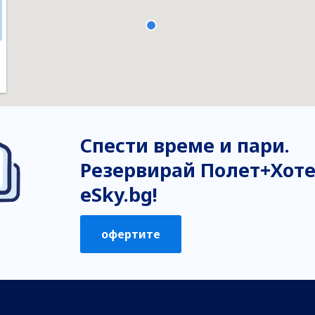
Спести време и пари.
Резервирай Полет+Хоте
eSky.bg!
офертите