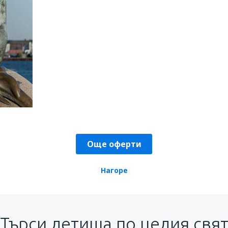
Още оферти
Нагоре
Търси летища по целия свя