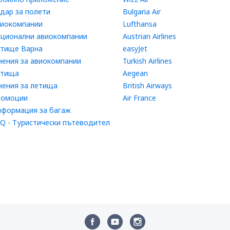
дар за полети
Bulgaria Air
иокомпании
Lufthansa
ционални авиокомпании
Austrian Airlines
тище Варна
easyJet
ения за авиокомпании
Turkish Airlines
етища
Aegean
ения за летища
British Airways
ромоции
Air France
формация за багаж
Q - Туристически пътеводител