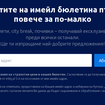
тите на имейл бюлетина п
повече за по-малко
ети, city break, почивки – получавай ексклуз
преди всички останали.
Ще ти изпращаме най-добрите предложения!
Аб
ания на страхотни цени в нашия бюлетин.
Съгласявам се да получав
от eSky.pl S.A на посочения от мен имейл адрес.
 на отметката, предоставяне на Вашия имейл адрес и избиране на бутона „
своето съгласие личните Ви данни да бъдат съхранявани и обработвани с 