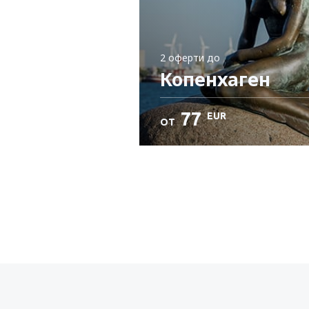
2 оферти
до
Копенхаген
77
EUR
ОТ