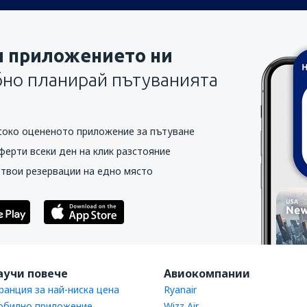
и приложението ни
бно планирай пътуванията
соко оцененото приложение за пътуване
ферти всеки ден на клик разстояние
 твои резервации на едно място
аучи повече
Авиокомпании
ранция за най-ниска цена
Ryanair
билно приложение
Wizz Air