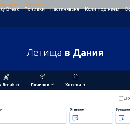
олет+Хотел
Полет+Хотел
ity Break
Почивки
Настаняване
Коли под наем
О
Летища
в Дания
y Break
Почивки
Хотели
До
о
Отиване
Връщан