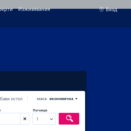
ферти
Изживявания
Вход
бави хотел
класа:
икономична
е
Пътници:
1