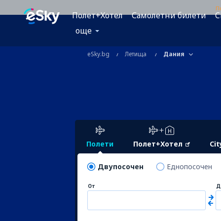
П
Полет+Хотел
Самолетни билети
C
още
eSky.bg
Летища
Дания
Полети
Полет+Хотел
Cit
Двупосочен
Еднопосочен
От
Д