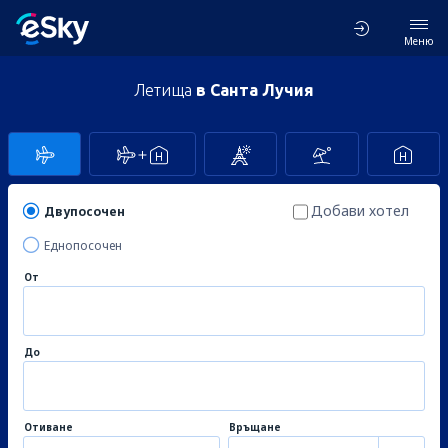
Меню
Летища
в Санта Лучия
Добави хотел
Двупосочен
Еднопосочен
От
До
Отиване
Връщане