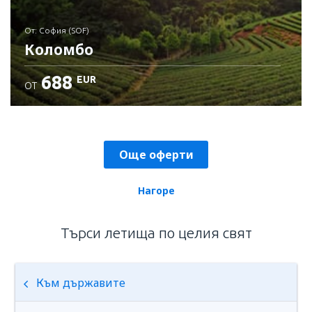
От: София (SOF)
Коломбо
688
EUR
ОТ
Детайли
Още оферти
Нагоре
Търси летища по целия свят
Към държавите