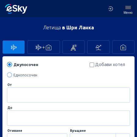
Меню
Летища
в Шри Ланка
Добави хотел
Двупосочен
Еднопосочен
От
До
Отиване
Връщане