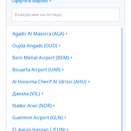
Оферти в Мароко
Agadir Al Massira (AGA)
Oujda Angads (OUD)
Beni Mellal Airport (BEM)
Bouarfa Airport (UAR)
Al Hoceima Cherif Al Idrissi (AHU)
Дакхла (VIL)
Nador Arwi (NDR)
Guelmim Airport (GLN)
El-Aaiún Hassan I (EUN)