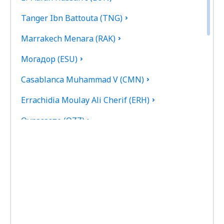
Tanger Ibn Battouta (TNG)
Marrakech Menara (RAK)
Могадор (ESU)
Casablanca Muhammad V (CMN)
Errachidia Moulay Ali Cherif (ERH)
Оурзазате (OZZ)
Fez Saiss (FEZ)
Rabat Sale (RBA)
Tetouan Sania Ramel (TTU)
Tan Tan (TTA)
Zagora Airport (OZG)