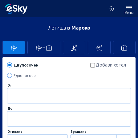
Меню
Летища
в Мароко
Добави хотел
Двупосочен
Еднопосочен
От
До
Отиване
Връщане