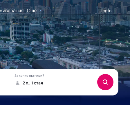
живявания
Още
Log in