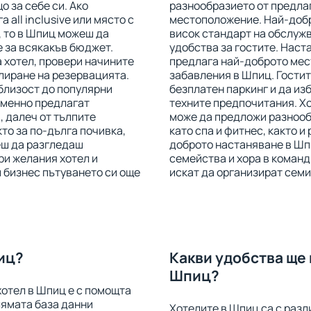
о за себе си. Ако
разнообразието от предлаг
 all inclusive или място с
местоположение. Най-добр
, то в Шпиц можеш да
висок стандарт на обслужв
 за всякакъв бюджет.
удобства за гостите. Наст
 хотел, провери начините
предлага най-доброто мес
лиране на резервацията.
забавления в Шпиц. Гостит
близост до популярни
безплатен паркинг и да из
еменно предлагат
техните предпочитания. Хо
, далеч от тълпите
може да предложи разнообр
то за по-дълга почивка,
като спа и фитнес, както и
еш да разгледаш
доброто настаняване в Шпи
ри желания хотел и
семейства и хора в команд
 бизнес пътуването си още
искат да организират семи
иц?
Какви удобства ще 
Шпиц?
хотел в Шпиц е с помощта
олямата база данни
Хотелите в Шпиц са с разл