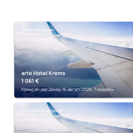
КРЕМС АН ДЕР ДОНАУ
arte Hotel Krems
1 061
€
Кремс ан дер Донау, 16 август 2026, 7 нощувки
ЕМЕРСДОРФ АН ДЕР ДОНАУ