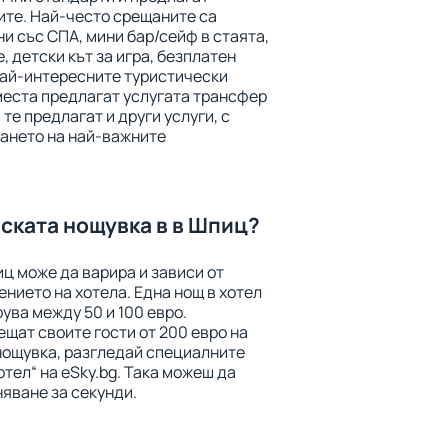
ите. Най-често срещаните са
ни със СПА, мини бар/сейф в стаята,
, детски кът за игра, безплатен
най-интересните туристически
места предлагат услугата трансфер
 те предлагат и други услуги, с
ането на най-важните
.
ската нощувка в в Шпиц?
ц може да варира и зависи от
нието на хотела. Една нощ в хотел
ува между 50 и 100 евро.
щат своите гости от 200 евро на
 нощувка, разгледай специалните
отел“ на eSky.bg. Така можеш да
яване за секунди.