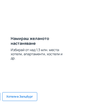
Намираш желаното
настаняване
Избирай от над 1.3 млн. места:
хотели, апартаменти, хостели и
др.
Хотели в Залцбург