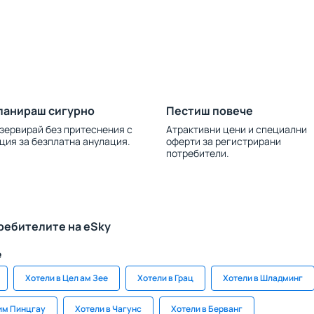
ланираш сигурно
Пестиш повече
зервирай без притеснения с
Атрактивни цени и специални
ция за безплатна анулация.
оферти за регистрирани
потребители.
ребителите на eSky
е
Хотели в Цел ам Зее
Хотели в Грац
Хотели в Шладминг
им Пинцгау
Хотели в Чагунс
Хотели в Берванг