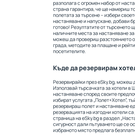
разполага с огромен набор от наста
страна гарантира, че ще намериш т
полетата за търсене – избери своет
настаняване и напускане, добави бр
готово! Резултатите от търсенето щ
наличните места за настаняване за
можеш да провериш разстоянието от
града, методите за плащане и рейти
посетителите.
Къде да резервирам хоте
Резервирайки през eSky.bg, можеш 
Използвай търсачката за хотели в 
настаняване според своите предпо
избират услугата „Полет+Хотел”, тъ
резервираш полет и настаняване е
резервацията на изгодни хотели са
страница на eSky.bg в раздел „Наст
сигурност дали пътуването ще се о
избраното място предлага безплат