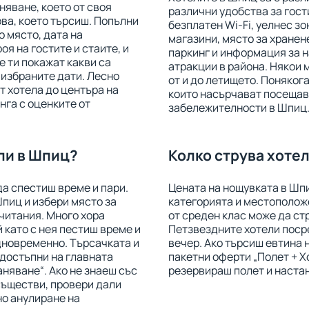
няване, което от своя
различни удобства за гост
ова, което търсиш. Попълни
безплатен Wi-Fi, уелнес зо
о място, дата на
магазини, място за хранене
оя на гостите и стаите, и
паркинг и информация за 
е ти покажат какви са
атракции в района. Някои 
 избраните дати. Лесно
от и до летището. Понякога
 хотела до центъра на
които насърчават посещав
нга с оценките от
забележителности в Шпиц
ли в Шпиц?
Колко струва хотел
да спестиш време и пари.
Цената на нощувката в Шпи
Шпиц и избери място за
категорията и местоположе
читания. Много хора
от среден клас може да стр
й като с нея пестиш време и
Петзвездните хотели посре
дновременно. Търсачката и
вечер. Ако търсиш евтина
 достъпни на главната
пакетни оферти „Полет + Х
аняване“. Ако не знаеш със
резервираш полет и настан
съществи, провери дали
но анулиране на