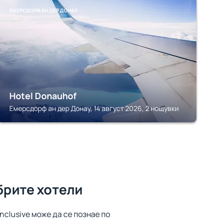
ЕМЕРСДОРФ АН ДЕР ДОНАУ
Hotel Donauhof
Емерсдорф ан дер Донау, 14 август 2026, 2 нощувки
брите хотели
inclusive може да се познае по