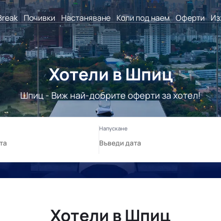
Break
Почивки
Настаняване
Коли под наем
Оферти
Из
Хотели в Шпиц
Шпиц - Виж най-добрите оферти за хотел!
Хотели в Шпиц