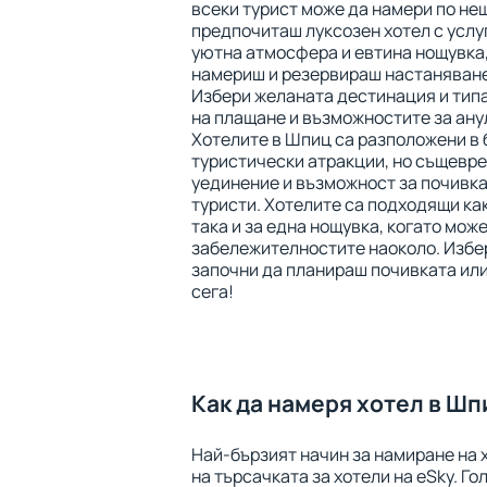
всеки турист може да намери по нещ
предпочиташ луксозен хотел с услуга
уютна атмосфера и евтина нощувка
намериш и резервираш настаняване
Избери желаната дестинация и типа
на плащане и възможностите за ану
Хотелите в Шпиц са разположени в 
туристически атракции, но същевр
уединение и възможност за почивка
туристи. Хотелите са подходящи как
така и за една нощувка, когато мож
забележителностите наоколо. Избе
започни да планираш почивката или
сега!
Как да намеря хотел в Шп
Най-бързият начин за намиране на 
на търсачката за хотели на eSky. Г