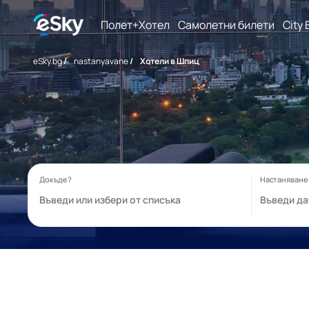
Полет+Хотел
Самолетни билети
City 
eSky.bg
/
nastanyavane
/
Хотели в Шпиц