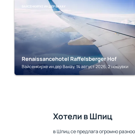
ВАЙСЕНКИРХЕ ИН ДЕР ВАХАУ
Renaissancehotel Raffelsberger Hof
Вайсенкирхе ин дер Вахау, 14 август 2026, 2 нощувки
Хотели в Шпиц
в Шпиц се предлага огромно разнооб