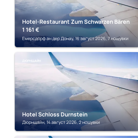
Hotel-Restaurant Zum Schwarzen Bären
1 161
€
Емерсдорф ан дер Донау, 16 август 2026, 7 нощувки
ДЮРНЩАЙН
Hotel Schloss Durnstein
Дюрнщайн, 14 август 2026, 2 нощувки