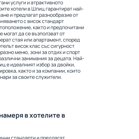
ани услуги и атрактивното
ите хотели в Шпиц гарантират най-
ане и предлагат разнообразие от
аняването с висок стандарт
тоположение, както и предпочитани
е могат да се възползват от
берат стая или апартамент, според
телът висок клас със сигурност
азно меню, зони за отдих и спорт
 различни занимания за децата. Най-
ц е идеалният избор за двойки,
ировка, както и за компании, които
нари за своите служители.
намеря в хотелите в
ични стандарти и предлагат