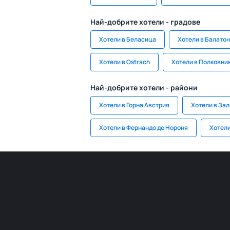
Най-добрите хотели - градове
Хотели в Беласица
Хотели в Балато
Хотели в Ostrach
Хотели в Полковни
Най-добрите хотели - райони
Хотели в Горна Австрия
Хотели в За
Хотели в Фернандо де Нороня
Хотели