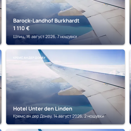
Barock-Landhof Burkhardt
1 110
€
Шпиц, 16 август 2026, 7 нощувки
КРЕМС АН ДЕР ДОНАУ
Hotel Unter den Linden
Кремс ан дер Донау, 14 август 2026, 2 нощувки