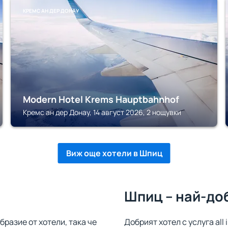
КРЕМС АН ДЕР ДОНАУ
Modern Hotel Krems Hauptbahnhof
Кремс ан дер Донау, 14 август 2026, 2 нощувки
Виж още хотели в Шпиц
Шпиц – най-до
разие от хотели, така че
Добрият хотел с услуга all 