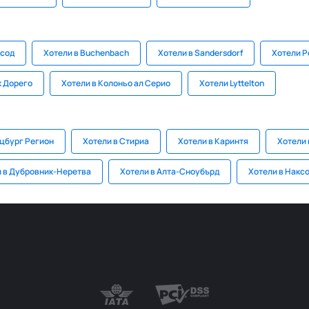
нсод
Хотели в Buchenbach
Хотели в Sandersdorf
Хотели P
к Дорего
Хотели в Колоньо ал Серио
Хотели Lyttelton
лцбург Регион
Хотели в Стириа
Хотели в Каринтя
Хотели 
 в Дубровник-Неретва
Хотели в Алта-Сноубърд
Хотели в Накс