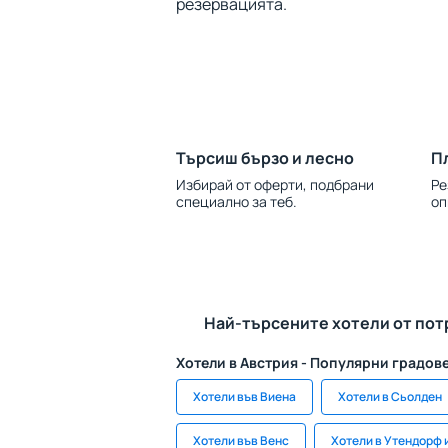
резервацията.
Търсиш бързо и лесно
П
Избирай от оферти, подбрани
Ре
специално за теб.
оп
Най-търсените хотели от пот
Хотели в Австрия - Популярни градов
Хотели във Виена
Хотели в Сьолден
Хотели във Венс
Хотели в Утендорф 