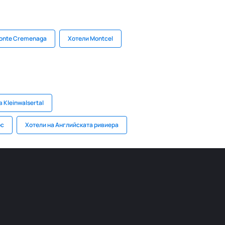
onte Cremenaga
Хотели Montcel
в Kleinwalsertal
ос
Хотели на Английската ривиера