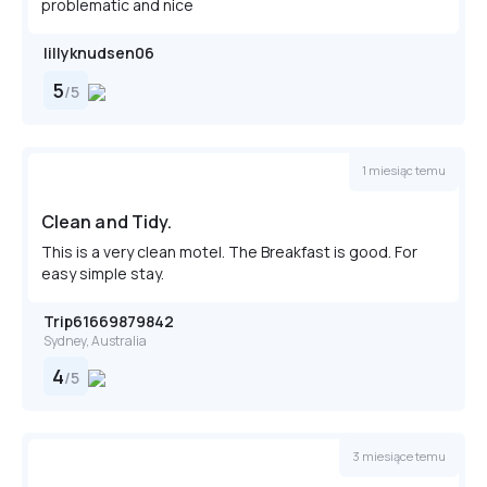
problematic and nice
lillyknudsen06
5
/
5
1 miesiąc temu
Clean and Tidy.
This is a very clean motel. The Breakfast is good. For
easy simple stay.
Trip61669879842
Sydney, Australia
4
/
5
3 miesiące temu