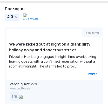
Няма налични допълнителни легла.
безплатна.
Последни
Закуската за деца на възраст между 6 и 12 години е на
4.0
стойност 5 EUR на ден.
/ 5
419 отзива
Моля, имайте предвид, че не се приемат плащания в
брой, нито на рецепцията, нито в бара.
13 dni temu
We were kicked out at night on a drank dirty
holiday noisy and dangerous street
Prizeotel Hamburg engaged in night-time overbooking,
leaving guests with a confirmed reservation without a
room at midnight. The staff failed to provi...
още
Veronique21278
Moscow, Russia
1
/
5