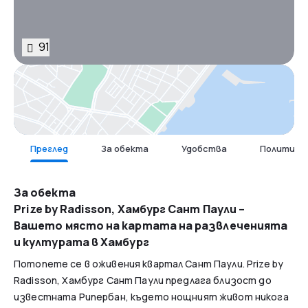
91
Карта
Преглед
За обекта
Удобства
Политика 
За обекта
Prize by Radisson, Хамбург Сант Паули –
Вашето място на картата на развлеченията
и културата в Хамбург
Потопете се в оживения квартал Сант Паули. Prize by
Radisson, Хамбург Сант Паули предлага близост до
известната Рипербан, където нощният живот никога