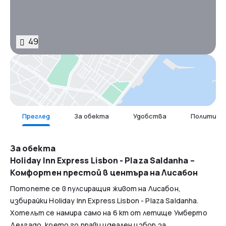
49
Карта
Преглед
За обекта
Удобства
Политика 
За обекта
Holiday Inn Express Lisbon - Plaza Saldanha –
Комфортен престой в центъра на Лисабон
Потопете се в пулсиращия живот на Лисабон,
избирайки Holiday Inn Express Lisbon - Plaza Saldanha.
Хотелът се намира само на 6 km от летище Умберто
Делгадо, което го прави идеален избор за