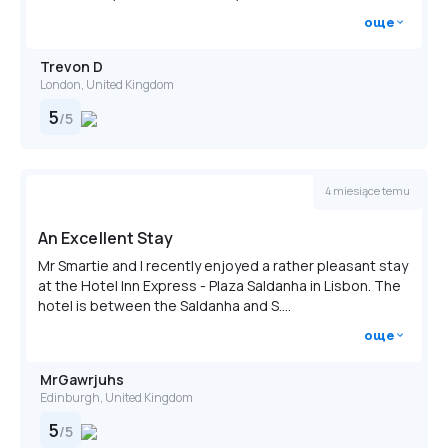
безплатно, ако използва съществуващо легло.
още
Няма налични бебешки креватчета.
Trevon D
Няма налични допълнителни легла.
London, United Kingdom
5
/
5
4 miesiące temu
An Excellent Stay
Mr Smartie and I recently enjoyed a rather pleasant stay
at the Hotel Inn Express - Plaza Saldanha in Lisbon. The
hotel is between the Saldanha and S....
още
MrGawrjuhs
Edinburgh, United Kingdom
5
/
5