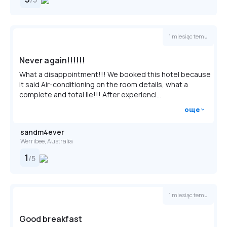
1 miesiąc temu
Never again!!!!!!
What a disappointment!!! We booked this hotel because
it said Air-conditioning on the room details, what a
complete and total lie!!! After experienci...
още
sandm4ever
Werribee, Australia
1
/
5
1 miesiąc temu
Good breakfast