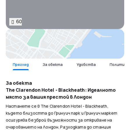
60
Карта
Преглед
За обекта
Удобства
Политика 
За обекта
The Clarendon Hotel - Blackheath: Идеалното
място за вашия престой в Лондон
Настанете се в The Clarendon Hotel - Blackheath,
където близостта до Гринуич парк и Гринуич маркет
осигурява безброй възможности за откриване на
очарованието на Лондон. Разходката до станция