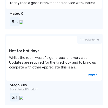
Today I had a good breakfast and service with Sharma
Mateo C
5
/
5
1 miesiąc temu
Not for hot days
Whilst the room was of a generous, and very clean.
Updates are required for the tired look and to bring up
compete with other Appreciate this is a li...
още
otagoBury
Bury, United Kingdom
3
/
5