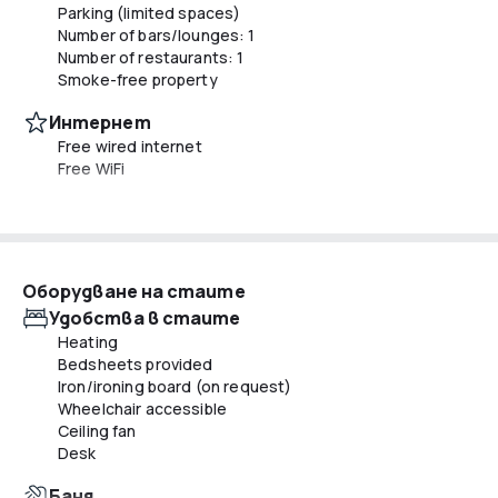
Parking (limited spaces)
Number of bars/lounges: 1
Number of restaurants: 1
Smoke-free property
Интернет
Free wired internet
Free WiFi
Транспорт
Electric car charging station
Дейности
Оборудване на стаите
Hiking/biking trails nearby
Удобства в стаите
Heating
Храни и напитки
Bedsheets provided
Barbecue grill(s)
Iron/ironing board (on request)
Snack bar/deli
Wheelchair accessible
Ceiling fan
Рецепция
Desk
Newspapers in lobby (surcharge)
Tours/ticket assistance
Баня