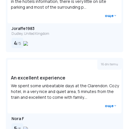
in the hotels information, there is very little on site
Service animals are exempt from fees
parking and most of the surrounding p...
Crib (infant bed) fee: GBP 15.0 per night
още
The above list may not be comprehensive. Fees and
Joraffe1983
deposits may not include tax and are subject to change.
Dudley, United Kingdom
4
/
5
16 dni temu
An excellent experience
We spent some unbeatable days at the Clarendon. Cozy
hotel, in a very nice and quiet area, 5 minutes from the
train and excellent to come with family....
още
Nora F
5
/
5