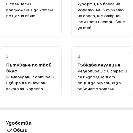
пране и организация на сватби, което го прави
и специални
курорти, на брега на
отлично място за различни поводи.
предложения за хотели
морето или в сърцето
по целия свят.
на града, ще откриеш
Хотелът се намира в оживен район с множество
точното настаняване
барове и ресторанти, които си заслужава да
за теб.
посетите. За бизнес пътуващите са налични
конферентни зали и бизнес център. Освен това,
хотелът предлага зарядни устройства за
електрически автомобили и ограничен брой
паркоместа.
Пътуване по твой
Гъвкава анулация
The Clarendon Hotel - Blackheath е място, където
вкус
Резервираш с 0 стрес и
Филтрираш, сортираш,
се възползваш от
историята среща съвременността. С изглед към
избираш и пътуваш,
опция за анулация за
Blackheath и Гринуич парк, хотелът осигурява
както ти харесва.
повечето хотели.
комфортен престой в обкръжението на най-важните
атракции на Лондон. Тук ви очакват незабравими
впечатления и комфортна почивка.
Удобства
Общи