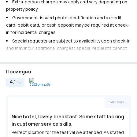
Extra-person charges may apply and vary depending on
Parking (limited spaces)
Elevator
property policy
Free self parking
Government-issued photo identification and a credit
Интернет
card, debit card, or cash deposit may be required at check-
Free wired internet
in for incidental charges
Free WiFi
Special requests are subject to availability upon check-in
and may incur additional charges; special requests cannot
be guaranteed
This property accepts credit cards; cash is not
Последни
accepted
Safety features at this property include a carbon
4.1
/ 5
3522 отзива
monoxide detector, a fire extinguisher, a smoke detector, a
security system, a first aid kit, and window guards
11 dni temu
Front desk staff will greet guests on arrival at the property.
Information provided by the property may be translated
Nice hotel, lovely breakfast. Some staff lacking
using automated translation tools.
in customer service skills.
Такси по избор
Perfect location for the festival we attended. As stated
Pet fee: GBP 7.50 per pet, per night