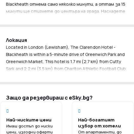
Blackheath отнема само няколко минути, а оттам за 15
минути ще стигнете до центъра на града. Насладете
се на близостта до атракции като Cutty Sark или O2
Arena.
За деца
Локация
Семействата с деца ще намерят тук приятелска
Located in London (Lewisham), The Clarendon Hotel -
атмосфера. Хотелът предлага просторни стаи с
Blackheath is within a 5-minute drive of Greenwich Park and
телевизори и ежедневно почистване, което осигурява
Greenwich Market. This hotel is 1.7 mi (2.7 km) from Cutty
удобство и спокойствие по време на престоя.
Sark and 2.2 mi (3.5 km) from Charlton Athletic Football Club.
Близостта до паркове и атракции като Royal
Blackheath Golf Club предоставя много възможности за
игра и учене на децата.
Защо да резервираш с eSky.bg?
За възрастни
Възрастните могат да се възползват от удобства
като ресторант Meridian и бар Nautical Chart. Идеални за
Най-ниските цени
Най-богатият
вечерен релакс след ден, пълен с разглеждане на
избор от хотели
Имаш достъп до ниски
забележителности. Хотелът предлага също услуги за
цени, изгодни оферти
От апартаменти, до