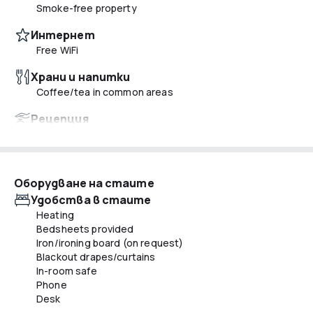
Smoke-free property
Интернет
Free WiFi
Храни и напитки
Coffee/tea in common areas
Рецепция
Safe-deposit box at front desk
Luggage storage
Tours/ticket assistance
24-hour front desk
Оборудване на стаите
Удобства в стаите
Почистване
Heating
Self parking (surcharge)
Bedsheets provided
Iron/ironing board (on request)
Blackout drapes/curtains
In-room safe
Phone
Desk