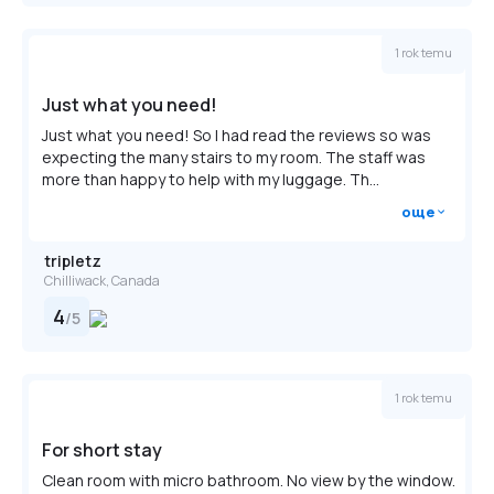
Self parking fee: GBP 30 per night
The above list may not be comprehensive. Fees and
1 rok temu
deposits may not include tax and are subject to change.
Какво трябва да знаеш?
Just what you need!
Only registered guests are allowed in the
Just what you need! So I had read the reviews so was
guestrooms.
expecting the many stairs to my room. The staff was
more than happy to help with my luggage. Th...
This property welcomes guests of all sexual
още
orientations and gender identities (LGBTQ+ friendly).
tripletz
Chilliwack, Canada
4
/
5
1 rok temu
For short stay
Clean room with micro bathroom. No view by the window.