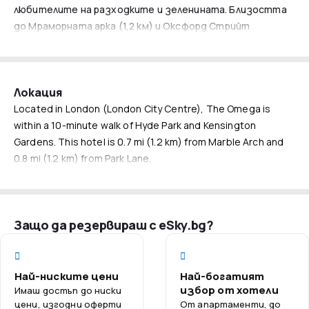
любителите на разходките и зеленината. Близостта
до Мраморната арка (1,2 км) и Оксфорд Стрийт
осигурява лесен достъп до пазаруване и развлечения.
За деца
The Omega е идеално място за семейства с деца.
Локация
Хотелът предлага приятелска атмосфера и удобства,
Located in London (London City Centre), The Omega is
които ще задоволят най-малките гости. В близост се
within a 10-minute walk of Hyde Park and Kensington
намират паркове, където децата могат да играят и да
Gardens. This hotel is 0.7 mi (1.2 km) from Marble Arch and
прекарват време на открито.
0.8 mi (1.2 km) from Park Lane.
За възрастни
Възрастните ще оценят многобройните удобства,
достъпни в The Omega. Близостта до отлични
Защо да резервираш с eSky.bg?
ресторанти и барове позволява вечерни излизания и
кулинарни открития. След ден, изпълнен с впечатления,
се отпуснете в комфортните, климатизирани стаи.
Най-ниските цени
Най-богатият
Локацията на хотел The Omega улеснява
избор от хотели
Имаш достъп до ниски
разглеждането на най-важните забележителности на
цени, изгодни оферти
От апартаменти, до