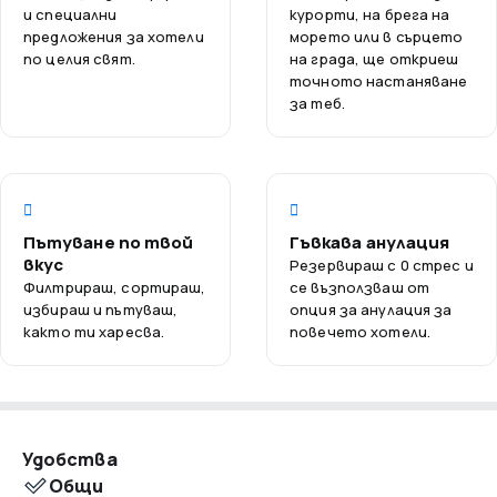
Лондон. Открийте музеи и художествени галерии,
и специални
курорти, на брега на
предложения за хотели
морето или в сърцето
които се намират на кратко разстояние пеша.
по целия свят.
на града, ще откриеш
Благодарение на отличната транспортна връзка,
точното настаняване
достигането до други части на града е бързо и
за теб.
удобно.
Избирайки The Omega, избирате удобство и близост
до всичко, което Лондон може да предложи, като
същевременно се наслаждавате на спокойствието и
комфорта на престоя.
Пътуване по твой
Гъвкава анулация
вкус
Резервираш с 0 стрес и
Филтрираш, сортираш,
се възползваш от
избираш и пътуваш,
опция за анулация за
както ти харесва.
повечето хотели.
Удобства
Общи