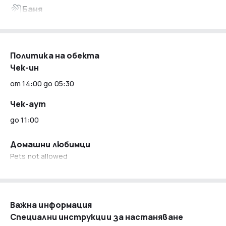
Баня
Towels provided
Shower only
Private bathroom
Free toiletries
Политика на обекта
Hair dryer
Чек-ин
Комуникационни средства/Техника
от 14:00 до 05:30
LED TV
Digital TV service
Чек-аут
Услуги/Екстри
до 11:00
Daily housekeeping
Домашни любимци
Pets not allowed
Паркинг
Self parking (surcharge)
Интернет
Важна информация
Free WiFi
Специални инструкции за настаняване