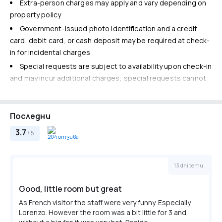
Престой на деца и допълнителни легла
Extra-person charges may apply and vary depending on
No cribs (infant beds) available
property policy
No rollaway/extra beds available
Government-issued photo identification and a credit
card, debit card, or cash deposit may be required at check-
in for incidental charges
Special requests are subject to availability upon check-in
and may incur additional charges; special requests cannot
be guaranteed
The name on the credit card used at check-in to pay for
Последни
incidentals must be the primary name on the guestroom
reservation
3.7
/ 5
204 отзива
Guests must contact this property in advance to reserve
onsite parking
13 dni temu
This property accepts credit cards, debit cards, mobile
payments, and cash
Good, little room but great
Safety features at this property include a fire
As French visitor the staff were very funny. Especially
extinguisher
Lorenzo. However the room was a bit little for 3 and
Please note that cultural norms and guest policies may