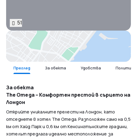
51
Карта
Преглед
За обекта
Удобства
Политика 
За обекта
The Omega – Комфортен престой в сърцето на
Лондон
Открийте уникалните прелести на Лондон, като
отседнете в хотел The Omega. Разположен само на 0,5
км от Хайд Парк и 0,6 км от Кенсингтънските градини,
хотелът предлага идеално местоположение за