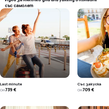
със самолет
Last minute
Със закуска
739 €
709 €
От
От