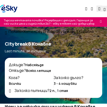
Търсиш мечтаната почивка? Резервация с депозит, Гаранция за
най-ниска цена и съдействие 24/7 – eSky е твоят най-добър избор.
Полет+Хотел
City breaks
City breaks в Конавле
City break в Конавле
Last minute, all-inclusive
Докъде?
Откъде?
Кога?
За колко дълго?
За колко пътници?
Идеи за няколко дни или уикенд в Конавле