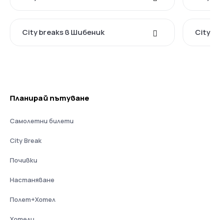
City breaks в Шибеник
City b
Планирай пътуване
Самолетни билети
City Break
Почивки
Настаняване
Полет+Хотел
Хотели