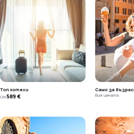
Топ хотели
Само за възра
Виж цената
589 €
От