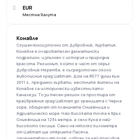
EUR
Местна валута
Конавле
Сгушен югоизточно от Дубровник, Хърватия,
Конавле е очарователен далматински
подрегион, изпълнен с история и природна
красота. Регионът, който е част от окръг
Дубровник-Неретва, е съсредоточен около
живописния град Цавтат. Дом на 8577 души към
2011 г., предимно хървати, местните жители на
Конавле са исторически известни като
Каналези. Този тесен регион се простира от
крайбрежния град Цавтат до границата с Черна
гора, обгърнат от планината Сниежница и
Адриатическо море. Най-високата точка е връх
Сниежница на 1234 метра, а село Куна е най-
високото селище. Само на няколко километра
от Цавтат ще откриете Пасяча,
зашеметяващият плаж, избран за най-красивия