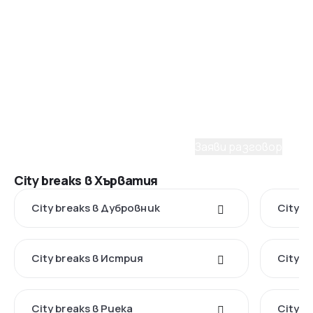
Помощ от консултант
Имаш нужда от съдействие
при избора на пакет?
С удоволствие ще ти помогнем да планираш
мечтаното пътуване. Заяви разговор с наш
консултант.
Заяви разговор
City breaks в Хърватия
City breaks в Дубровник
City b
City breaks в Истрия
City b
City breaks в Риека
City b