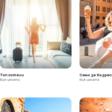
Топ хотели
Само за възра
Виж цената
Виж цената