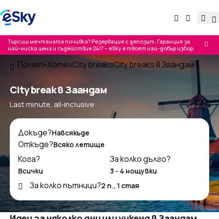
Търсиш мечтаната почивка? Резервация с депозит, Гаранция за
най-ниска цена и съдействие 24/7 – eSky е твоят най-добър избор.
Полет+Хотел
City breaks
City breaks в Заандам
City break в Заандам
Last minute, all-inclusive
Докъде?
Откъде?
Кога?
За колко дълго?
За колко пътници?
Идеи за няколко дни или уикенд в Заандам