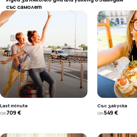
със самолет
Last minute
Със закуска
709 €
549 €
От
От