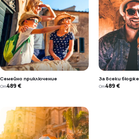
Семейно приключение
За всеки бюдж
489 €
489 €
От
От