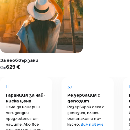
За необвързани
629 €
От
Гаранция за най-
Резервация с
ниска цена
депозит
Няма да намериш
Резервирай сега с
по-изгодни
депозит, плати
предложения от
останалото по-
нашите. Ако все
късно.
Виж повече
пак успееш, ще ти