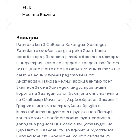
EUR
Местна валута
Заандам
Разположен в Северна Холандия, Холандия,
Zaandam е оживен град на река Zaan. Като
основен град Заанстад, той е богат на история
и индустрия, като се гордее с градски права от
1811 г. Днес той е дом на около 76 804 жители и е
само на един хвърлей разстояние от
Амстердам. Някога мелничарски център през
Златния век на Холандия, индустриалните
корени на Заандам са отбелязани от статуята
на Славомир Милетич, „Дървообработващият“.
Градът също има интригуваща връзка с
китоловната индустрия и руския цар Петър I,
който е учил корабостроене тук. Неговата
запазена резиденция сега е къщата музей на
цар Петър. Заандам също вдъхнови художника
импресионист Клод Моне, който създаде 25