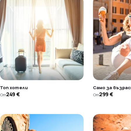
Топ хотели
Само за възра
249 €
299 €
От
От