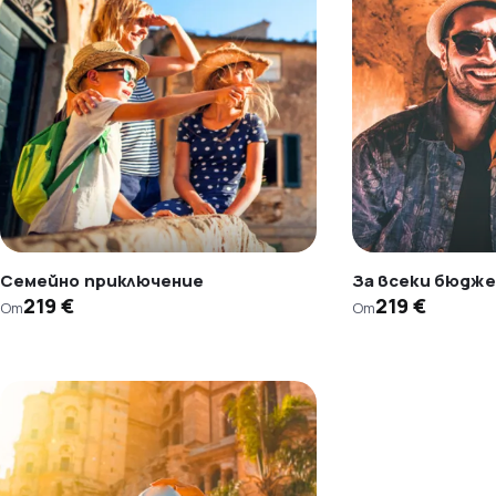
Семейно приключение
За всеки бюдж
219 €
219 €
От
От