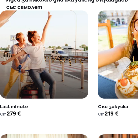
със самолет
Last minute
Със закуска
279 €
219 €
От
От