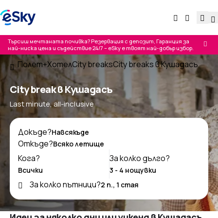
Търсиш мечтаната почивка? Резервация с депозит, Гаранция за
най-ниска цена и съдействие 24/7 – eSky е твоят най-добър избор.
Полет+Хотел
City breaks
City breaks в Кушадасъ
City break в Кушадасъ
Last minute, all-inclusive
Докъде?
Откъде?
Кога?
За колко дълго?
За колко пътници?
Идеи за няколко дни или уикенд в Кушадасъ