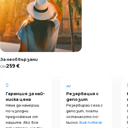
За необвързани
259 €
От
Гаранция за най-
Резервация с
ниска цена
депозит
Няма да намериш
Резервирай сега с
по-изгодни
депозит, плати
предложения от
останалото по-
нашите. Ако все
късно.
Виж повече
пак успееш, ще ти