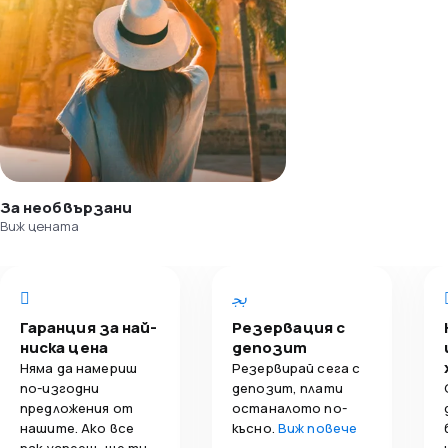
За необвързани
Виж цената
Гаранция за най-
Резервация с
ниска цена
депозит
Няма да намериш
Резервирай сега с
по-изгодни
депозит, плати
предложения от
останалото по-
нашите. Ако все
късно.
Виж повече
пак успееш, ще ти