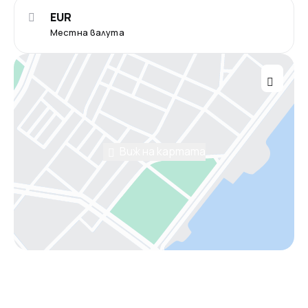
EUR
Местна валута
Виж на картата