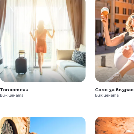
Топ хотели
Само за възра
Виж цената
Виж цената