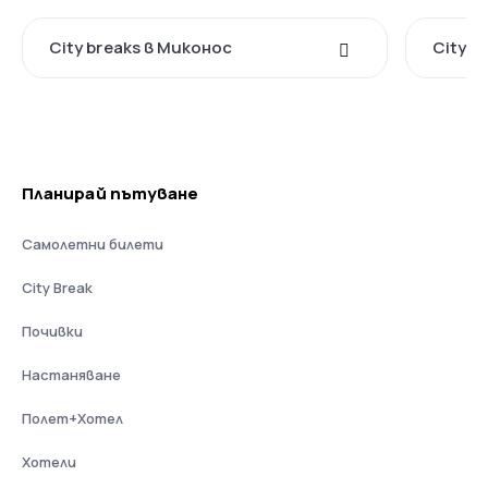
City breaks в Миконос
City b
Планирай пътуване
Самолетни билети
City Break
Почивки
Настаняване
Полет+Хотел
Хотели