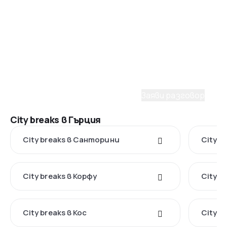
Помощ от консултант
Имаш нужда от съдействие
при избора на пакет?
С удоволствие ще ти помогнем да планираш
мечтаното пътуване. Заяви разговор с наш
консултант.
Заяви разговор
City breaks в Гърция
City breaks в Санторини
City b
City breaks в Корфу
City b
City breaks в Кос
City b