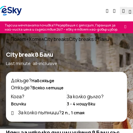
Търсиш мечтаната почивка? Резервация с депозит, Гаранция за
най-ниска цена и съдействие 24/7 – eSky е твоят най-добър избор.
Полет+Хотел
City breaks
City breaks в Бали
City break в Бали
Last minute, all-inclusive
Докъде?
Откъде?
Кога?
За колко дълго?
За колко пътници?
Идеи за няколко дни или уикенд в Бали със