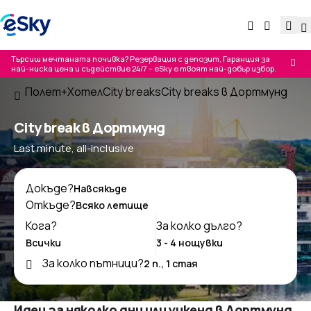
Търсиш мечтаната почивка? Резервация с депозит, Гаранция за
най-ниска цена и съдействие 24/7 – eSky е твоят най-добър избор.
Полет+Хотел
City breaks
City breaks в Дортмунд
City break в Дортмунд
Last minute, all-inclusive
Докъде?
Откъде?
Кога?
За колко дълго?
За колко пътници?
Идеи за няколко дни или уикенд в Дортмунд