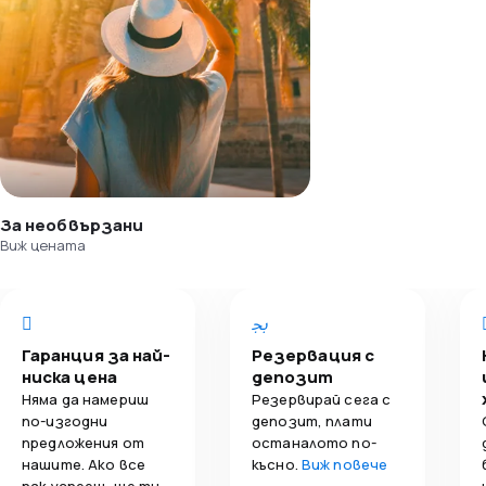
За необвързани
Виж цената
Гаранция за най-
Резервация с
ниска цена
депозит
Няма да намериш
Резервирай сега с
по-изгодни
депозит, плати
предложения от
останалото по-
нашите. Ако все
късно.
Виж повече
пак успееш, ще ти