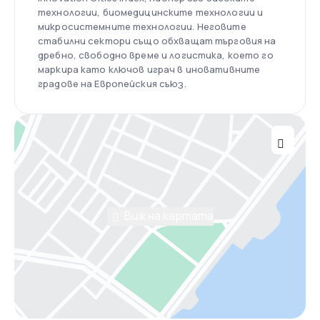
технологии, биомедицинските технологии и
микросистемните технологии. Неговите
стабилни сектори също обхващат търговия на
дребно, свободно време и логистика, което го
маркира като ключов играч в иновативните
градове на Европейския съюз.
Виж на картата