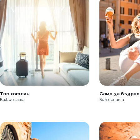
Топ хотели
Само за възра
Виж цената
Виж цената