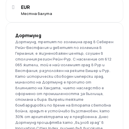
EUR
Местна валута
Дортмунд
Дортмунд, третият по големина град в Северен
Рейн-Вестфалия и деветият по големина в
Германия, е жизненоважен център, сгушен в
столичния регион Рейн-Рур. С население от 612
065 жители, той е най-големият град в Рур и
Вестфалия, разположен на реките Емшер и Рур.
Като исторически свободен имперски град,
миналото на Дортмунд е пропито от
влиянието на Ханзата, чието наследство е
оформено от промишлеността за въглища,
стомана и бира. Въпреки тежките
бомбардировки по време на Втората световна
война, градът е устойчиво възстановен, като
30% от архитектурата му е предвоенна. Днес
Дортмунд процъфтява като „възлов град“ в
Innovation Cities Index, пионер във високите