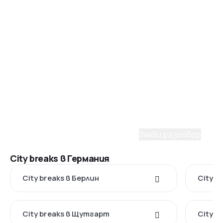
Помощ от консултант
Имаш нужда от съдействие
при избора на пакет?
С удоволствие ще ти помогнем да планираш
мечтаното пътуване. Заяви разговор с наш
консултант.
Заяви разговор
City breaks в Германия
City breaks в Берлин
City b
City breaks в Щутгарт
City b